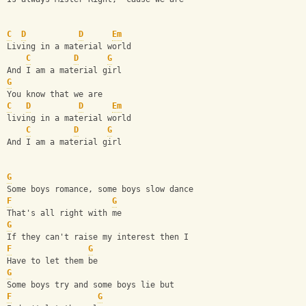
C
D
D
Em
Living in a material world
C
D
G
And I am a material girl
G
You know that we are
C
D
D
Em
living in a material world
C
D
G
And I am a material girl
G
Some boys romance, some boys slow dance
F
G
That's all right with me
G
If they can't raise my interest then I
F
G
Have to let them be
G
Some boys try and some boys lie but
F
G