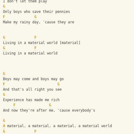
I don't let them play
G
Only boys who save their pennies
F
G
Make my rainy day, 'cause they are
G
F
Living in a material world [material]
G
F
Living in a material world
G
Boys may come and boys may go
F
G
And that's all right you see
G
Experience has made me rich
F
G
And now they're after me, 'cause everybody's
G
A
 material, a material, a material, a material world
G
F