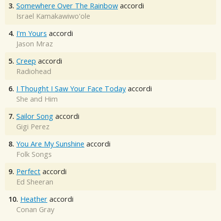
3.
Somewhere Over The Rainbow
accordi
Israel Kamakawiwo'ole
4.
I'm Yours
accordi
Jason Mraz
5.
Creep
accordi
Radiohead
6.
I Thought I Saw Your Face Today
accordi
She and Him
7.
Sailor Song
accordi
Gigi Perez
8.
You Are My Sunshine
accordi
Folk Songs
9.
Perfect
accordi
Ed Sheeran
10.
Heather
accordi
Conan Gray