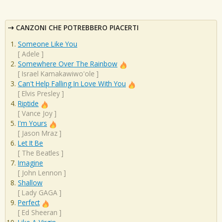
CANZONI CHE POTREBBERO PIACERTI
Someone Like You
[
Adele
]
Somewhere Over The Rainbow
[
Israel Kamakawiwo'ole
]
Can't Help Falling In Love With You
[
Elvis Presley
]
Riptide
[
Vance Joy
]
I'm Yours
[
Jason Mraz
]
Let It Be
[
The Beatles
]
Imagine
[
John Lennon
]
Shallow
[
Lady GAGA
]
Perfect
[
Ed Sheeran
]