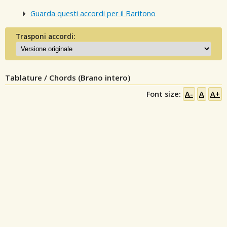
Guarda questi accordi per il Baritono
Trasponi accordi:
Tablature / Chords (Brano intero)
Font size:
A-
A
A+