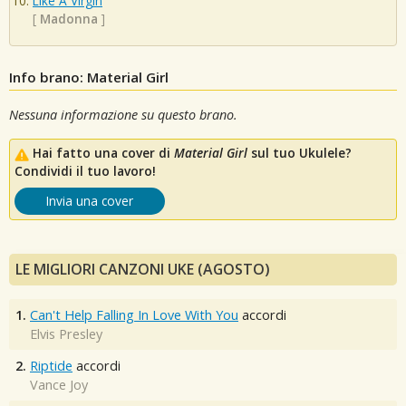
Like A Virgin
[
Madonna
]
Info brano: Material Girl
Nessuna informazione su questo brano.
Hai fatto una cover di
Material Girl
sul tuo Ukulele?
Condividi il tuo lavoro!
Invia una cover
LE MIGLIORI CANZONI UKE (AGOSTO)
1.
Can't Help Falling In Love With You
accordi
Elvis Presley
2.
Riptide
accordi
Vance Joy