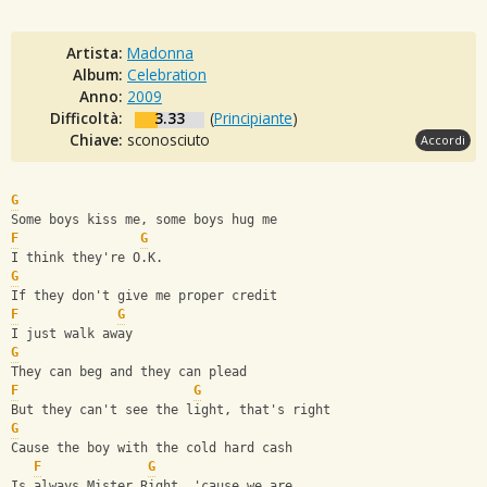
Artista:
Madonna
Album:
Celebration
Anno:
2009
Difficoltà:
3.33
(
Principiante
)
Chiave:
sconosciuto
Accordi
G
Some boys kiss me, some boys hug me
F
G
I think they're O.K.
G
If they don't give me proper credit
F
G
I just walk away
G
They can beg and they can plead
F
G
But they can't see the light, that's right
G
Cause the boy with the cold hard cash
F
G
Is always Mister Right, 'cause we are