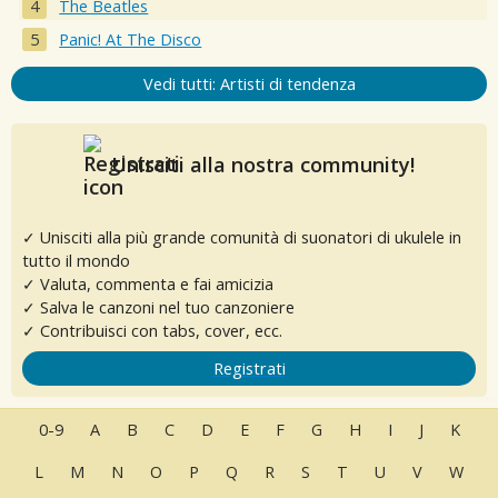
The Beatles
Panic! At The Disco
Vedi tutti: Artisti di tendenza
Unisciti alla nostra community!
✓ Unisciti alla più grande comunità di suonatori di ukulele in
tutto il mondo
✓ Valuta, commenta e fai amicizia
✓ Salva le canzoni nel tuo canzoniere
✓ Contribuisci con tabs, cover, ecc.
Registrati
0-9
A
B
C
D
E
F
G
H
I
J
K
L
M
N
O
P
Q
R
S
T
U
V
W