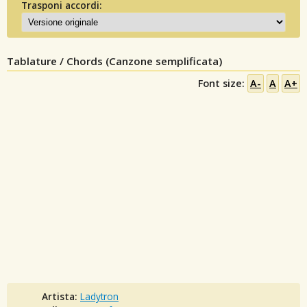
Trasponi accordi:
Tablature / Chords (Canzone semplificata)
Font size:
A-
A
A+
Artista:
Ladytron