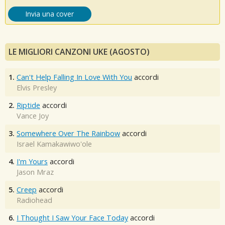
Invia una cover
LE MIGLIORI CANZONI UKE (AGOSTO)
1.
Can't Help Falling In Love With You
accordi
Elvis Presley
2.
Riptide
accordi
Vance Joy
3.
Somewhere Over The Rainbow
accordi
Israel Kamakawiwo'ole
4.
I'm Yours
accordi
Jason Mraz
5.
Creep
accordi
Radiohead
6.
I Thought I Saw Your Face Today
accordi