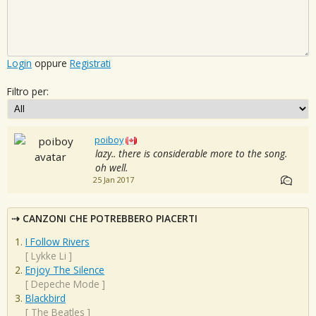
Login
oppure
Registrati
Filtro per:
poiboy
lazy.. there is considerable more to the song.
oh well.
25 Jan 2017
CANZONI CHE POTREBBERO PIACERTI
I Follow Rivers
[
Lykke Li
]
Enjoy The Silence
[
Depeche Mode
]
Blackbird
[
The Beatles
]