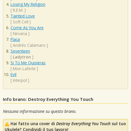
Losing My Religion
[
R.E.M.
]
Tainted Love
[
Soft Cell
]
Come As You Are
[
Nirvana
]
Flaca
[
Andrés Calamaro
]
Seventeen
[
Ladytron
]
Si Tú Me Quisieras
[
Mon Laferte
]
Evil
[
Interpol
]
Info brano: Destroy Everything You Touch
Nessuna informazione su questo brano.
Hai fatto una cover di
Destroy Everything You Touch
sul tuo
Ukulele? Condividi il tuo lavoro!