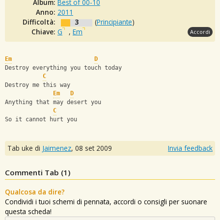
Album:
Best of 00-10
Anno:
2011
Difficoltà:
3
(
Principiante
)
Chiave:
G
,
Em
Accordi
Em
D
Destroy everything you touch today
C
Destroy me this way
Em
D
Anything that may desert you
C
So it cannot hurt you
Tab uke di
Jaimenez
,
08 set 2009
Invia feedback
Commenti Tab (
1
)
Qualcosa da dire?
Condividi i tuoi schemi di pennata, accordi o consigli per suonare
questa scheda!