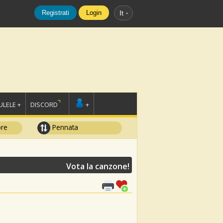
Registrati
Login
It
LELE +
DISCORD
+
ore
Pennata
Vota la canzone!