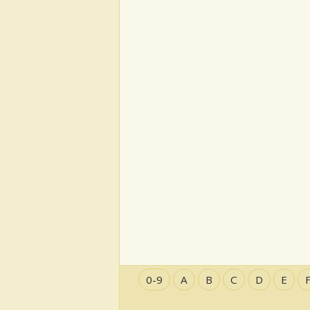
0-9
A
B
C
D
E