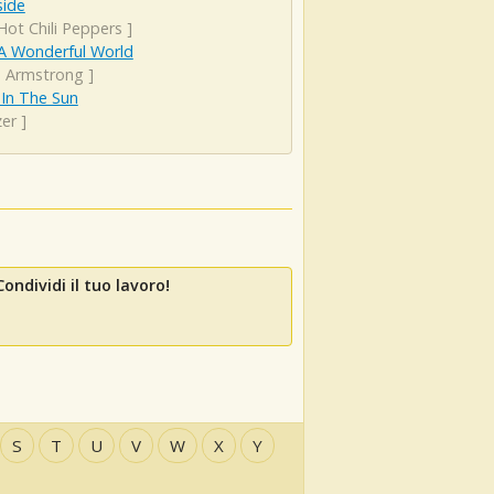
side
Hot Chili Peppers
]
A Wonderful World
s Armstrong
]
 In The Sun
er
]
ondividi il tuo lavoro!
S
T
U
V
W
X
Y