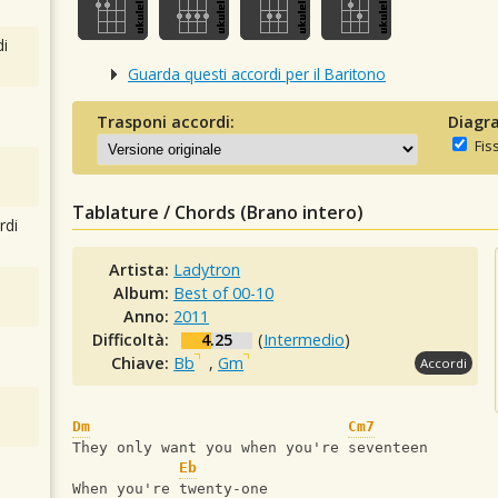
i
Guarda questi accordi per il Baritono
Trasponi accordi:
Diagra
Fis
Tablature / Chords (Brano intero)
rdi
Artista:
Ladytron
Album:
Best of 00-10
Anno:
2011
Difficoltà:
4.25
(
Intermedio
)
Chiave:
Bb
,
Gm
Accordi
Dm
Cm7
They only want you when you're seventeen
Eb
When you're twenty-one