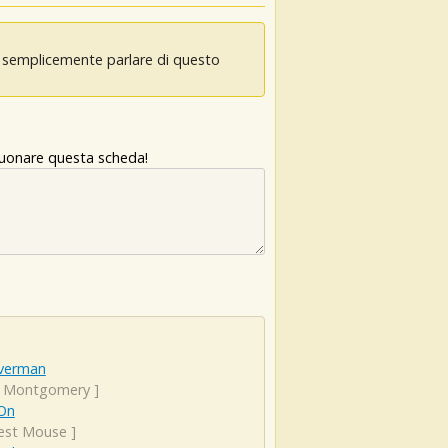
oi semplicemente parlare di questo
 suonare questa scheda!
verman
y Montgomery
]
 On
st Mouse
]