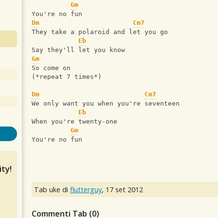
Gm
You're no fun
Dm
Cm7
They take a polaroid and let you go
Eb
Say they'll let you know
Gm
So come on
(*repeat 7 times*)
Dm
Cm7
We only want you when you're seventeen
Eb
When you're twenty-one
Gm
You're no fun
ty!
Tab uke di
flutterguy
,
17 set 2012
Commenti Tab (
0
)