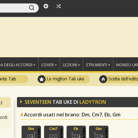
A DEGLI ACCORDI +
COVER +
LEZIONI +
STRUMENTI +
MONDO UKU
ante Tab
Le migliori Tab uke
Scelta dell'edit
SEVENTEEN
TAB UKE DI
LADYTRON
)
4
Accordi usati nel brano
: Dm, Cm7, Eb, Gm
ordi