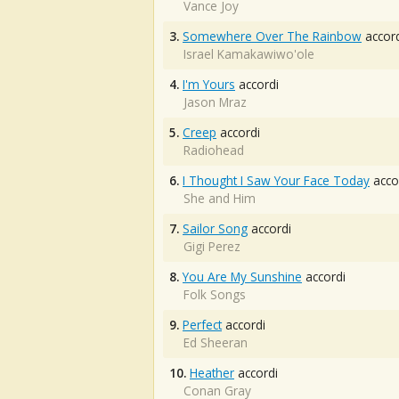
Vance Joy
3.
Somewhere Over The Rainbow
accord
Israel Kamakawiwo'ole
4.
I'm Yours
accordi
Jason Mraz
5.
Creep
accordi
Radiohead
6.
I Thought I Saw Your Face Today
acco
She and Him
7.
Sailor Song
accordi
Gigi Perez
8.
You Are My Sunshine
accordi
Folk Songs
9.
Perfect
accordi
Ed Sheeran
10.
Heather
accordi
Conan Gray