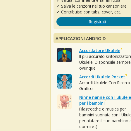
✓ Valuta, commenta e fai amicizia
✓ Salva le canzoni nel tuo canzoniere
✓ Contribuisci con tabs, cover, ecc.
Registrati
APPLICAZIONI ANDROID
Accordatore Ukulele
Il più accurato sintonizzator
Ukulele. Disponibile sempre
ovunque.
Accordi Ukulele Pocket
Accordi Ukulele Con Ricerca
Grafico
Ninne nanne con l'ukulele
per i bambini
Filastrocche e musica per
bambini suonata con l'Ukule
per aiutare il suo bambino 
dormire :)