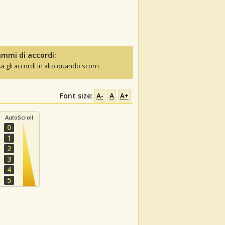
mmi di accordi:
sa gli accordi in alto quando scorri
Font size:
A-
A
A+
AutoScroll
0
1
2
3
4
5