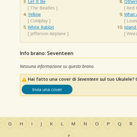
Let It Be
Other
[
The Beatles
]
[
Red 
Yellow
What 
[
Coldplay
]
[
Loui
White Rabbit
Island
[
Jefferson Airplane
]
[
Weez
Info brano: Seventeen
Nessuna informazione su questo brano.
Hai fatto una cover di
Seventeen
sul tuo Ukulele? C
Invia una cover
F
G
H
I
J
K
L
M
N
O
P
Q
R
Z