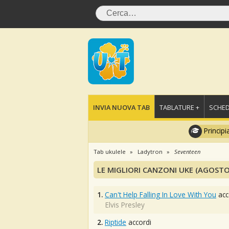
INVIA NUOVA TAB
TABLATURE +
SCHED
Principi
Tab ukulele
Ladytron
Seventeen
LE MIGLIORI CANZONI UKE (AGOSTO
1.
Can't Help Falling In Love With You
acc
Elvis Presley
2.
Riptide
accordi