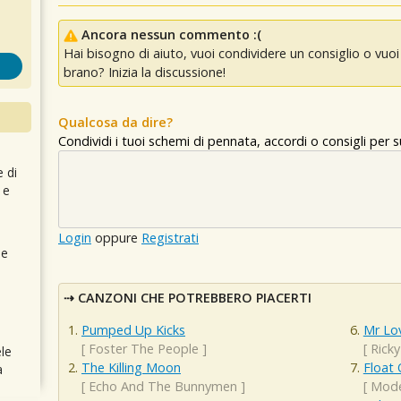
Ancora nessun commento :(
Hai bisogno di aiuto, vuoi condividere un consiglio o vu
brano? Inizia la discussione!
Qualcosa da dire?
Condividi i tuoi schemi di pennata, accordi o consigli per
e di
 e
Login
oppure
Registrati
 e
CANZONI CHE POTREBBERO PIACERTI
Pumped Up Kicks
Mr Lo
[
Foster The People
]
[
Rick
le
The Killing Moon
Float
a
[
Echo And The Bunnymen
]
[
Mode