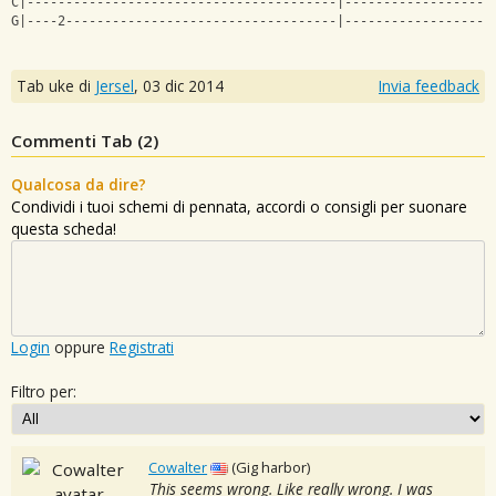
C|----------------------------------------|-------------------
G|----2-----------------------------------|-------------------
Tab uke di
Jersel
,
03 dic 2014
Invia feedback
Commenti Tab (
2
)
Qualcosa da dire?
Condividi i tuoi schemi di pennata, accordi o consigli per suonare
questa scheda!
Login
oppure
Registrati
Filtro per:
Cowalter
(Gig harbor)
This seems wrong. Like really wrong. I was