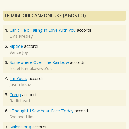
LE MIGLIORI CANZONI UKE (AGOSTO)
1.
Can't Help Falling In Love With You
accordi
Elvis Presley
2.
Riptide
accordi
Vance Joy
3.
Somewhere Over The Rainbow
accordi
Israel Kamakawiwo'ole
4.
I'm Yours
accordi
Jason Mraz
5.
Creep
accordi
Radiohead
6.
I Thought I Saw Your Face Today
accordi
She and Him
7.
Sailor Song
accordi