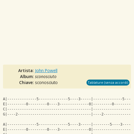
Artista:
John Powell
Album:
sconosciuto
Chiave:
sconosciuto
Tablature (senza accordi)
A|--------------5--------------5----3-----|--------------5----
E|---------0---------0----3--------------0|---------0---------
C|----------------------------------------|-------------------
G|----2-----------------------------------|----2--------------
A|--------------5--------------5----3-----|--------5----3----5
E|---------0---------0----3--------------0|-------------------