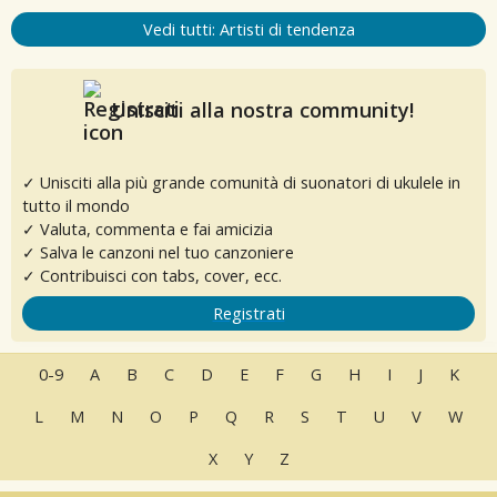
Vedi tutti: Artisti di tendenza
Unisciti alla nostra community!
✓ Unisciti alla più grande comunità di suonatori di ukulele in
tutto il mondo
✓ Valuta, commenta e fai amicizia
✓ Salva le canzoni nel tuo canzoniere
✓ Contribuisci con tabs, cover, ecc.
Registrati
0-9
A
B
C
D
E
F
G
H
I
J
K
L
M
N
O
P
Q
R
S
T
U
V
W
X
Y
Z