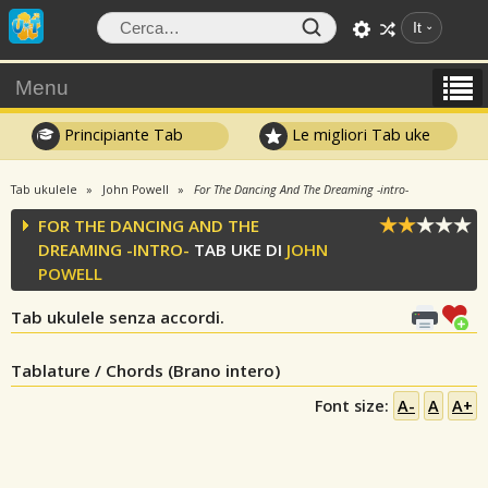
It
Menu
Principiante Tab
Le migliori Tab uke
Tab ukulele
John Powell
For The Dancing And The Dreaming -intro-
FOR THE DANCING AND THE
DREAMING -INTRO-
TAB UKE DI
JOHN
POWELL
Tab ukulele senza accordi.
Tablature / Chords (Brano intero)
Font size:
A-
A
A+