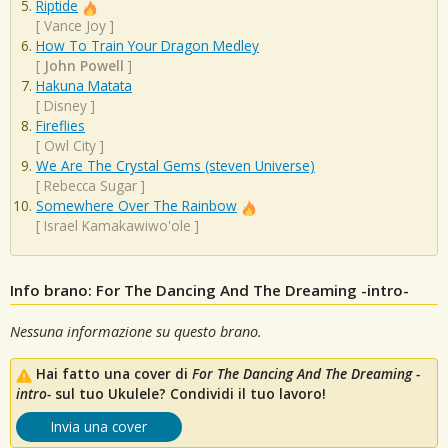
Riptide
[
Vance Joy
]
How To Train Your Dragon Medley
[
John Powell
]
Hakuna Matata
[
Disney
]
Fireflies
[
Owl City
]
We Are The Crystal Gems (steven Universe)
[
Rebecca Sugar
]
Somewhere Over The Rainbow
[
Israel Kamakawiwo'ole
]
Info brano: For The Dancing And The Dreaming -intro-
Nessuna informazione su questo brano.
Hai fatto una cover di
For The Dancing And The Dreaming -
intro-
sul tuo Ukulele? Condividi il tuo lavoro!
Invia una cover