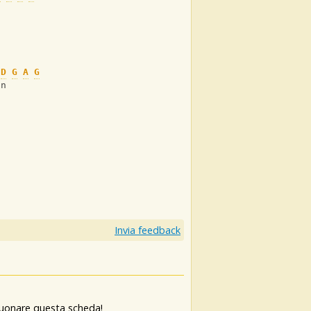
D
G
A
G
on
Invia feedback
 suonare questa scheda!