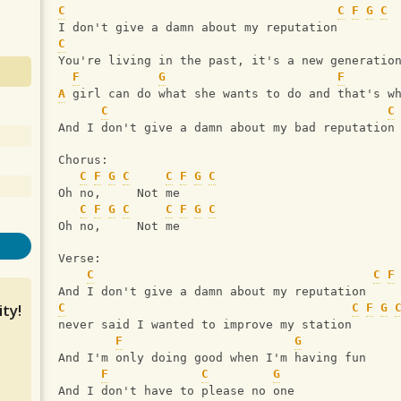
C
C
F
G
C
I don't give a damn about my reputation
C
You're living in the past, it's a new generatio
F
G
F
A
 girl can do what she wants to do and that's w
C
C
And I don't give a damn about my bad reputation
Chorus:
C
F
G
C
C
F
G
C
Oh no,     Not me
C
F
G
C
C
F
G
C
Oh no,     Not me
Verse:
C
C
F
And I don't give a damn about my reputation
ty!
C
C
F
G
never said I wanted to improve my station
F
G
And I'm only doing good when I'm having fun
F
C
G
And I don't have to please no one