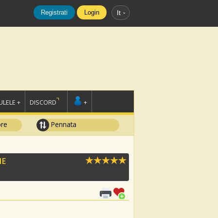
Registrati
Login
It
LELE +
DISCORD
+
ore
Pennata
HE