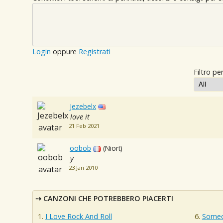
Login
oppure
Registrati
Filtro per
Jezebelx
love it
21 Feb 2021
oobob
(Niort)
y
23 Jan 2010
CANZONI CHE POTREBBERO PIACERTI
I Love Rock And Roll
Someo