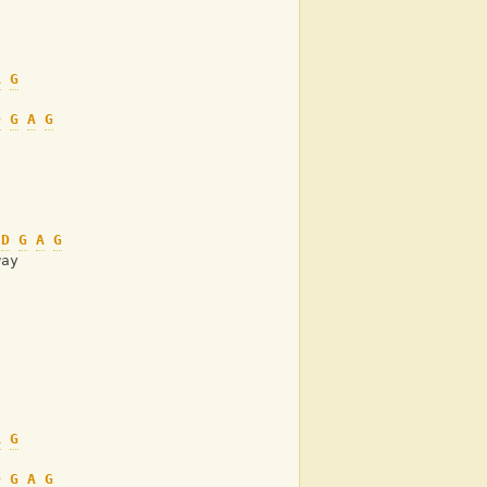
A
G
D
G
A
G
D
G
A
G
way
A
G
D
G
A
G