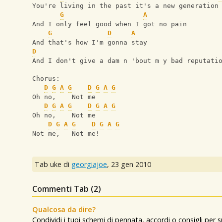
You're living in the past it's a new generation
G
A
And I only feel good when I got no pain
G
D
A
And that's how I'm gonna stay
D
And I don't give a dam n 'bout m y bad reputati
Chorus:
D
G
A
G
D
G
A
G
Oh no,    Not me
D
G
A
G
D
G
A
G
Oh no,    Not me
D
G
A
G
D
G
A
G
Not me,   Not me!
Tab uke di
georgiajoe
,
23 gen 2010
Commenti Tab (
2
)
Qualcosa da dire?
Condividi i tuoi schemi di pennata, accordi o consigli per