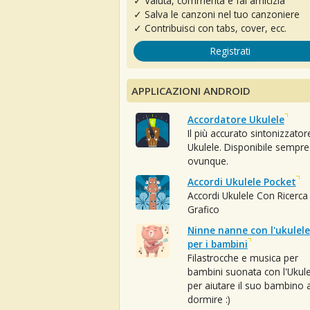
✓ Valuta, commenta e fai amicizia
✓ Salva le canzoni nel tuo canzoniere
✓ Contribuisci con tabs, cover, ecc.
Registrati
APPLICAZIONI ANDROID
Accordatore Ukulele
Il più accurato sintonizzator
Ukulele. Disponibile sempre
ovunque.
Accordi Ukulele Pocket
Accordi Ukulele Con Ricerca
Grafico
Ninne nanne con l'ukulele
per i bambini
Filastrocche e musica per
bambini suonata con l'Ukule
per aiutare il suo bambino 
dormire :)