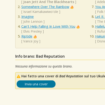
[
Joan Jett And The Blackhearts
]
[
Adel
Somewhere Over The Rainbow
You A
[
Israel Kamakawiwo'ole
]
[
Folk
Imagine
Let It
[
John Lennon
]
[
The 
Can't Help Falling In Love With You
Hallel
[
Elvis Presley
]
[
Rufu
Riptide
Hakun
[
Vance Joy
]
[
Disn
Info brano: Bad Reputation
Nessuna informazione su questo brano.
Hai fatto una cover di
Bad Reputation
sul tuo Ukule
Invia una cover