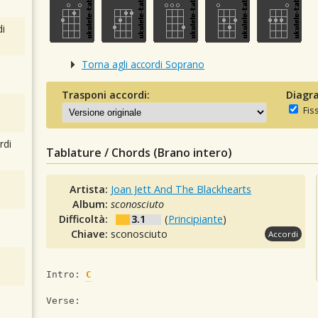
i
Torna agli accordi Soprano
Trasponi accordi:
Diagra
Fis
rdi
Tablature / Chords (Brano intero)
Artista:
Joan Jett And The Blackhearts
Album:
sconosciuto
Difficoltà:
3.1
(
Principiante
)
Chiave:
sconosciuto
Accordi
Intro: 
C
Verse: