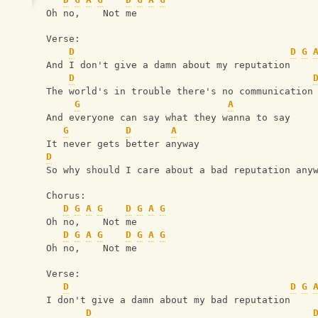
Oh no,    Not me
Verse:
D
D
G
And I don't give a damn about my reputation
D
The world's in trouble there's no communication
G
A
And everyone can say what they wanna to say
G
D
A
It never gets better anyway
D
So why should I care about a bad reputation any
Chorus:
D
G
A
G
D
G
A
G
Oh no,    Not me
D
G
A
G
D
G
A
G
Oh no,    Not me
Verse:
D
D
G
I don't give a damn about my bad reputation
D