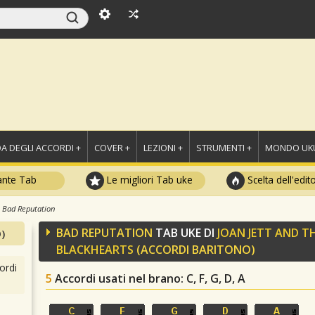
A DEGLI ACCORDI +
COVER +
LEZIONI +
STRUMENTI +
MONDO UKU
ante Tab
Le migliori Tab uke
Scelta dell'edit
Bad Reputation
BAD REPUTATION
TAB UKE DI
JOAN JETT AND T
)
BLACKHEARTS
(ACCORDI BARITONO)
ordi
5
Accordi usati nel brano
: C, F, G, D, A