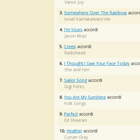
Vance Joy
3.
Somewhere Over The Rainbow
accord
Israel Kamakawiwo'ole
4.
I'm Yours
accordi
Jason Mraz
5.
Creep
accordi
Radiohead
6.
I Thought I Saw Your Face Today
acco
She and Him
7.
Sailor Song
accordi
Gigi Perez
8.
You Are My Sunshine
accordi
Folk Songs
9.
Perfect
accordi
Ed Sheeran
10.
Heather
accordi
Conan Gray