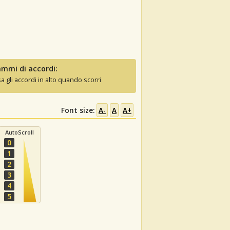
mmi di accordi:
sa gli accordi in alto quando scorri
Font size:
A-
A
A+
AutoScroll
0
1
2
3
4
5