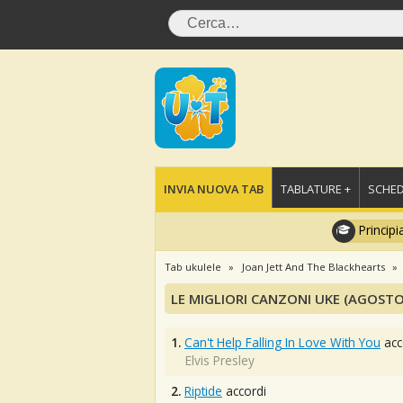
INVIA NUOVA TAB
TABLATURE +
SCHED
Principi
Tab ukulele
Joan Jett And The Blackhearts
LE MIGLIORI CANZONI UKE (AGOSTO
1.
Can't Help Falling In Love With You
acc
Elvis Presley
2.
Riptide
accordi