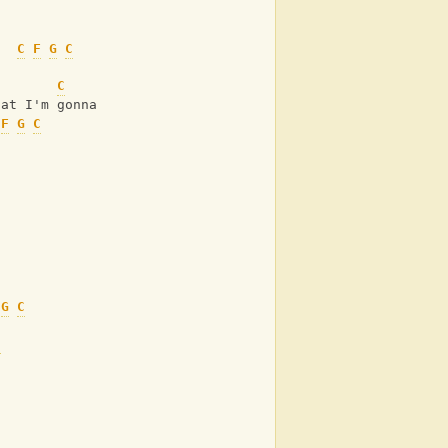
C
F
G
C
n
C
G
hat I'm gonna do
F
G
C
G
C
C