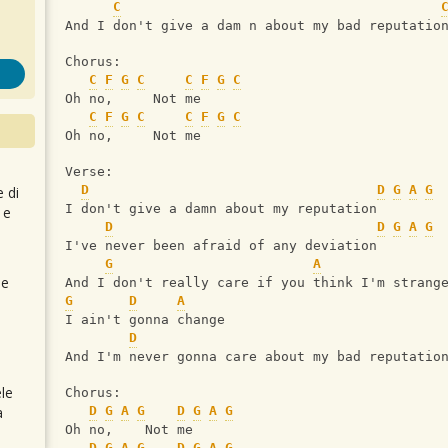
C
And I don't give a dam n about my bad reputatio
Chorus:
C
F
G
C
C
F
G
C
Oh no,     Not me
C
F
G
C
C
F
G
C
Oh no,     Not me
Verse:
D
D
G
A
G
e di
I don't give a damn about my reputation
 e
D
D
G
A
G
I've never been afraid of any deviation
G
A
 e
And I don't really care if you think I'm strang
G
D
A
I ain't gonna change
D
And I'm never gonna care about my bad reputatio
le
Chorus:
a
D
G
A
G
D
G
A
G
Oh no,    Not me
D
G
A
G
D
G
A
G