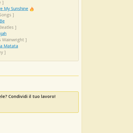
e
]
re My Sunshine
 Songs
]
 Be
Beatles
]
ujah
s Wainwright
]
a Matata
ey
]
le? Condividi il tuo lavoro!