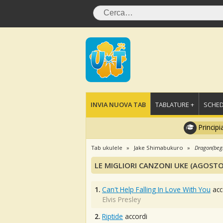
INVIA NUOVA TAB
TABLATURE +
SCHED
Principi
Tab ukulele
Jake Shimabukuro
Dragon(beg
LE MIGLIORI CANZONI UKE (AGOSTO
1.
Can't Help Falling In Love With You
acc
Elvis Presley
2.
Riptide
accordi