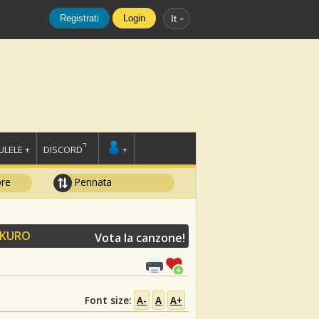
Registrati
Login
It
LELE +
DISCORD
+
ore
Pennata
UKURO
Vota la canzone!
Font size:
A-
A
A+