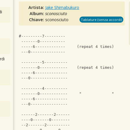
Artista:
Jake Shimabukuro
i
Album:
sconosciuto
Chiave:
sconosciuto
Tablature (senza accordi)
#---------7---------
 -------0-----------
 -----6-------------     (repeat 4 times)
 ---0---------------
rdi
 ---------5----------
 -------0------------    (repeat 4 times)
 -----6--------------
 ---0----------------
 ---------4----------
 -------0------------     "             "
 -----6--------------
 ---0----------------
 ------2-------2------
 ----0-------0--------
 --2-------2----------