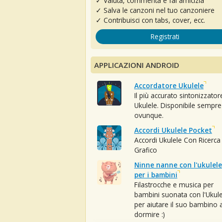
✓ Valuta, commenta e fai amicizia
✓ Salva le canzoni nel tuo canzoniere
✓ Contribuisci con tabs, cover, ecc.
Registrati
APPLICAZIONI ANDROID
Accordatore Ukulele
Il più accurato sintonizzator
Ukulele. Disponibile sempre
ovunque.
Accordi Ukulele Pocket
Accordi Ukulele Con Ricerca
Grafico
Ninne nanne con l'ukulele
per i bambini
Filastrocche e musica per
bambini suonata con l'Ukule
per aiutare il suo bambino 
dormire :)