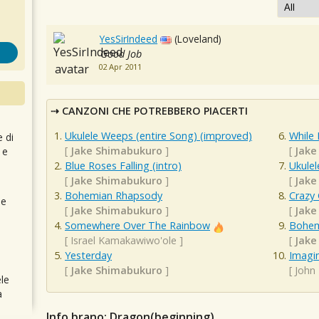
YesSirIndeed
(Loveland)
Good Job
02 Apr 2011
CANZONI CHE POTREBBERO PIACERTI
Ukulele Weeps (entire Song) (improved)
While
e di
[
Jake Shimabukuro
]
[
Jake
 e
Blue Roses Falling (intro)
Ukulel
[
Jake Shimabukuro
]
[
Jake
Bohemian Rhapsody
Crazy
 e
[
Jake Shimabukuro
]
[
Jake
Somewhere Over The Rainbow
Bohem
[
Israel Kamakawiwo'ole
]
[
Jake
Yesterday
Imagi
[
Jake Shimabukuro
]
[
John
le
a
Info brano: Dragon(beginning)