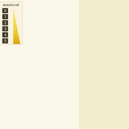
AutoScroll
0
1
2
3
4
5