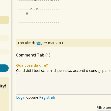
 --------0-------0----
 ------2--x-----------
 ----0----------------
 --1------------------
 ---------------------
Tab uke di
pbj
,
25 mar 2011
Commenti Tab (
1
)
Qualcosa da dire?
Condividi i tuoi schemi di pennata, accordi o consigli per
ty!
Login
oppure
Registrati
Filtro per