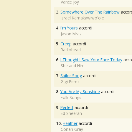
Vance Joy
3.
Somewhere Over The Rainbow
accord
Israel Kamakawiwo'ole
4.
I'm Yours
accordi
Jason Mraz
5.
Creep
accordi
Radiohead
6.
I Thought I Saw Your Face Today
acco
She and Him
7.
Sailor Song
accordi
Gigi Perez
8.
You Are My Sunshine
accordi
Folk Songs
9.
Perfect
accordi
Ed Sheeran
10.
Heather
accordi
Conan Gray