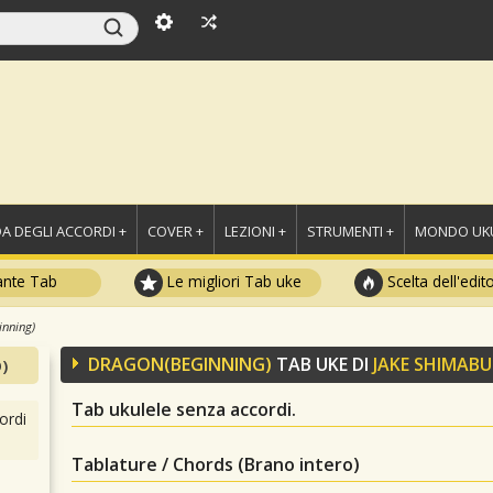
A DEGLI ACCORDI +
COVER +
LEZIONI +
STRUMENTI +
MONDO UKU
ante Tab
Le migliori Tab uke
Scelta dell'edit
inning)
DRAGON(BEGINNING)
TAB UKE DI
JAKE SHIMAB
)
Tab ukulele senza accordi.
ordi
Tablature / Chords (Brano intero)