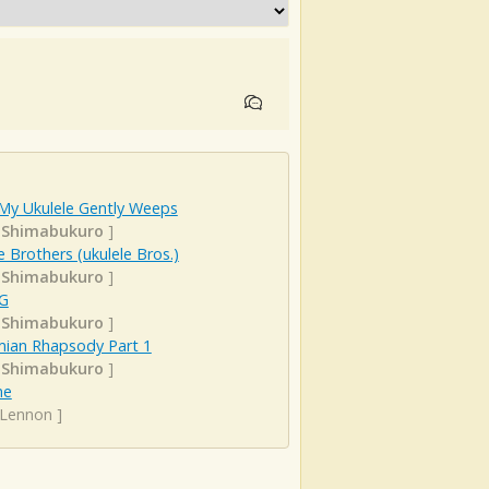
 My Ukulele Gently Weeps
 Shimabukuro
]
e Brothers (ukulele Bros.)
 Shimabukuro
]
 G
 Shimabukuro
]
ian Rhapsody Part 1
 Shimabukuro
]
ne
 Lennon
]