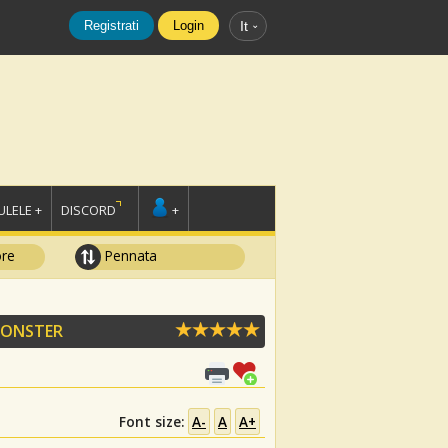
Registrati
Login
It
LELE +
DISCORD
+
ore
Pennata
MONSTER
Font size:
A-
A
A+