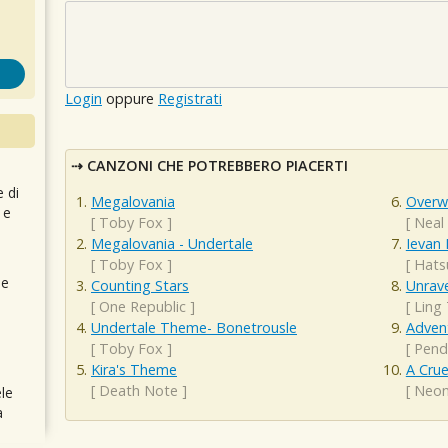
Login
oppure
Registrati
CANZONI CHE POTREBBERO PIACERTI
e di
Megalovania
Overw
 e
[
Toby Fox
]
[
Neal
Megalovania - Undertale
Ievan 
[
Toby Fox
]
[
Hats
 e
Counting Stars
Unrave
[
One Republic
]
[
Ling 
Undertale Theme- Bonetrousle
Adven
[
Toby Fox
]
[
Pend
Kira's Theme
A Crue
[
Death Note
]
[
Neon
le
a