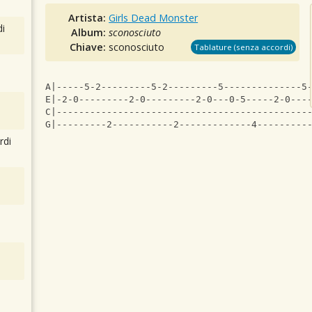
Artista:
Girls Dead Monster
i
Album:
sconosciuto
Chiave:
sconosciuto
Tablature (senza accordi)
A|-----5-2---------5-2---------5--------------5
E|-2-0---------2-0---------2-0---0-5-----2-0---
C|---------------------------------------------
G|---------2-----------2-------------4---------
rdi