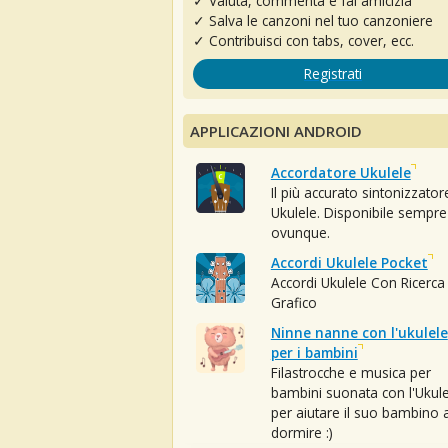
✓ Valuta, commenta e fai amicizia
✓ Salva le canzoni nel tuo canzoniere
✓ Contribuisci con tabs, cover, ecc.
Registrati
APPLICAZIONI ANDROID
Accordatore Ukulele
Il più accurato sintonizzator
Ukulele. Disponibile sempre
ovunque.
Accordi Ukulele Pocket
Accordi Ukulele Con Ricerca
Grafico
Ninne nanne con l'ukulele
per i bambini
Filastrocche e musica per
bambini suonata con l'Ukule
per aiutare il suo bambino 
dormire :)