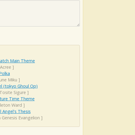
atch Main Theme
 Acree
]
Polka
une Miku
]
l (tokyo Ghoul Op)
Tosite Sigure
]
ture Time Theme
leton Ward
]
l Angel's Thesis
 Genesis Evangelion
]