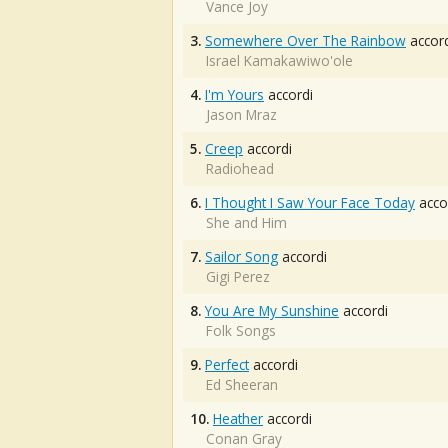
Vance Joy
3.
Somewhere Over The Rainbow
accord
Israel Kamakawiwo'ole
4.
I'm Yours
accordi
Jason Mraz
5.
Creep
accordi
Radiohead
6.
I Thought I Saw Your Face Today
acco
She and Him
7.
Sailor Song
accordi
Gigi Perez
8.
You Are My Sunshine
accordi
Folk Songs
9.
Perfect
accordi
Ed Sheeran
10.
Heather
accordi
Conan Gray