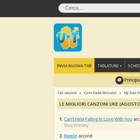
INVIA NUOVA TAB
TABLATURE +
SCHED
Principi
Tab ukulele
Girls Dead Monster
My Soul Y
LE MIGLIORI CANZONI UKE (AGOSTO
1.
Can't Help Falling In Love With You
acc
Elvis Presley
2.
Riptide
accordi