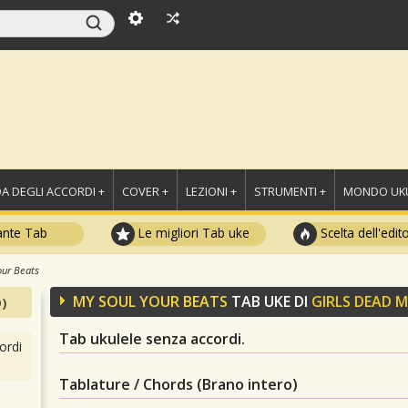
A DEGLI ACCORDI +
COVER +
LEZIONI +
STRUMENTI +
MONDO UKU
ante Tab
Le migliori Tab uke
Scelta dell'edit
our Beats
MY SOUL YOUR BEATS
TAB UKE DI
GIRLS DEAD 
)
Tab ukulele senza accordi.
ordi
Tablature / Chords (Brano intero)