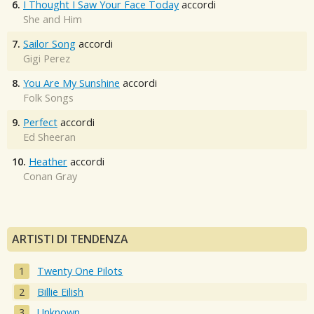
6.
I Thought I Saw Your Face Today
accordi
She and Him
7.
Sailor Song
accordi
Gigi Perez
8.
You Are My Sunshine
accordi
Folk Songs
9.
Perfect
accordi
Ed Sheeran
10.
Heather
accordi
Conan Gray
ARTISTI DI TENDENZA
Twenty One Pilots
Billie Eilish
Unknown