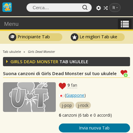
It
Menu
Principiante Tab
Le migliori Tab uke
Tab ukulele
Girls Dead Monster
GIRLS DEAD MONSTER
TAB UKULELE
Suona canzoni di Girls Dead Monster sul tuo ukulele
9
fan
(
Giappone
)
j-pop
j-rock
6
canzoni (6 tab e 0 accordi)
Invia nuova Tab