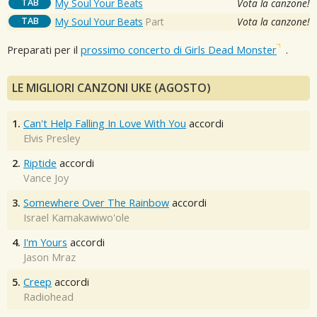
TAB
My Soul Your Beats
Vota la canzone!
TAB
My Soul Your Beats
Part
Vota la canzone!
Preparati per il
prossimo concerto di Girls Dead Monster
.
LE MIGLIORI CANZONI UKE (AGOSTO)
1.
Can't Help Falling In Love With You
accordi
Elvis Presley
2.
Riptide
accordi
Vance Joy
3.
Somewhere Over The Rainbow
accordi
Israel Kamakawiwo'ole
4.
I'm Yours
accordi
Jason Mraz
5.
Creep
accordi
Radiohead