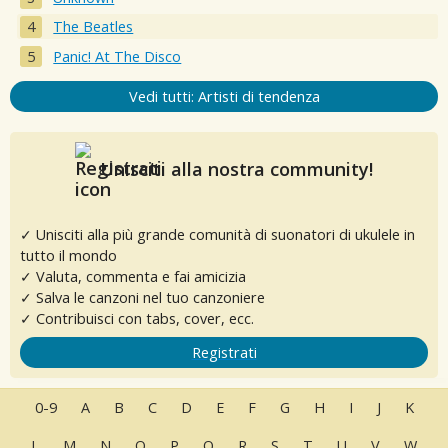
The Beatles
Panic! At The Disco
Vedi tutti: Artisti di tendenza
Unisciti alla nostra community!
✓ Unisciti alla più grande comunità di suonatori di ukulele in
tutto il mondo
✓ Valuta, commenta e fai amicizia
✓ Salva le canzoni nel tuo canzoniere
✓ Contribuisci con tabs, cover, ecc.
Registrati
0-9
A
B
C
D
E
F
G
H
I
J
K
L
M
N
O
P
Q
R
S
T
U
V
W