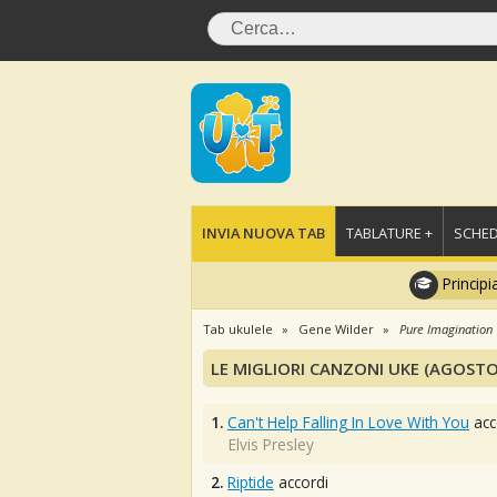
INVIA NUOVA TAB
TABLATURE +
SCHED
Principi
Tab ukulele
Gene Wilder
Pure Imagination
LE MIGLIORI CANZONI UKE (AGOSTO
1.
Can't Help Falling In Love With You
acc
Elvis Presley
2.
Riptide
accordi