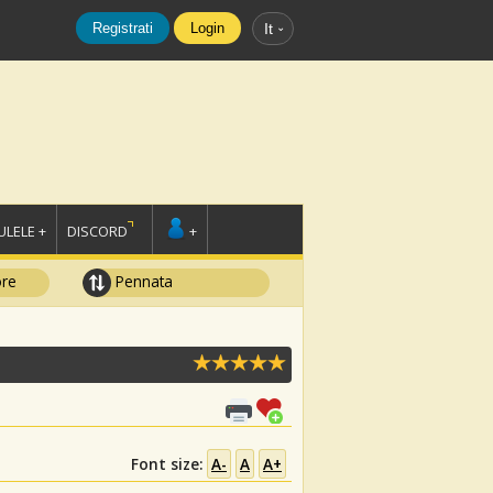
Registrati
Login
It
LELE +
DISCORD
+
ore
Pennata
Font size:
A-
A
A+