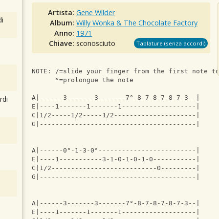
Artista:
Gene Wilder
i
Album:
Willy Wonka & The Chocolate Factory
Anno:
1971
Chiave:
sconosciuto
Tablature (senza accordi)
NOTE: /=slide your finger from the first note t
      °=prolongue the note 
A|------3-------3-------7°-8-7-8-7-8-7-3--|
rdi
E|----1-------1-------1-------------------|
C|1/2-----1/2-----1/2---------------------|
G|----------------------------------------|
A|------0°-1-3-0°-------------------------|
E|----1-----------3-1-0-1-0-1-0-----------|
C|1/2---------------------------0---------|
G|----------------------------------------|
A|------3-------3-------7°-8-7-8-7-8-7-3--|
E|----1-------1-------1-------------------|