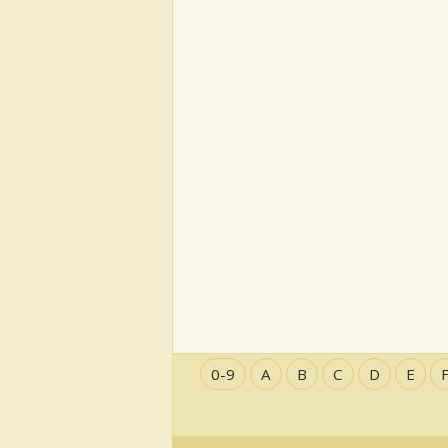
0-9
A
B
C
D
E