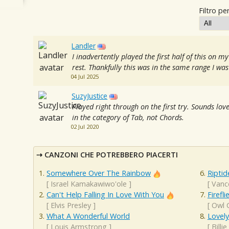
Filtro per
Landler
I inadvertently played the first half of this on 
rest. Thankfully this was in the same range I was
04 Jul 2025
SuzyJustice
Played right through on the first try. Sounds lovel
in the category of Tab, not Chords.
02 Jul 2020
CANZONI CHE POTREBBERO PIACERTI
Somewhere Over The Rainbow
Riptid
[
Israel Kamakawiwo'ole
]
[
Vanc
Can't Help Falling In Love With You
Firefli
[
Elvis Presley
]
[
Owl C
What A Wonderful World
Lovely
[
Louis Armstrong
]
[
Billie