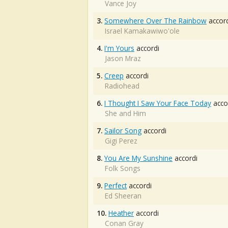
Vance Joy
3.
Somewhere Over The Rainbow
accord
Israel Kamakawiwo'ole
4.
I'm Yours
accordi
Jason Mraz
5.
Creep
accordi
Radiohead
6.
I Thought I Saw Your Face Today
acco
She and Him
7.
Sailor Song
accordi
Gigi Perez
8.
You Are My Sunshine
accordi
Folk Songs
9.
Perfect
accordi
Ed Sheeran
10.
Heather
accordi
Conan Gray