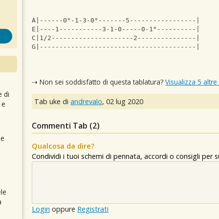
A|------0°-1-3-0°-------5-----------------|
E|----1-----------3-1-0-----0-1°----------|
C|1/2---------------------2---------------|
G|----------------------------------------|
⇢ Non sei soddisfatto di questa tablatura?
Visualizza 5 altre
e di
Tab uke di
andrevalo
,
02 lug 2020
 e
Commenti Tab (
2
)
 e
Qualcosa da dire?
Condividi i tuoi schemi di pennata, accordi o consigli per
le
a
Login
oppure
Registrati