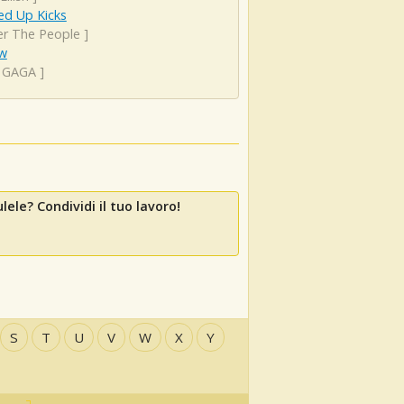
d Up Kicks
er The People
]
ow
 GAGA
]
lele? Condividi il tuo lavoro!
S
T
U
V
W
X
Y