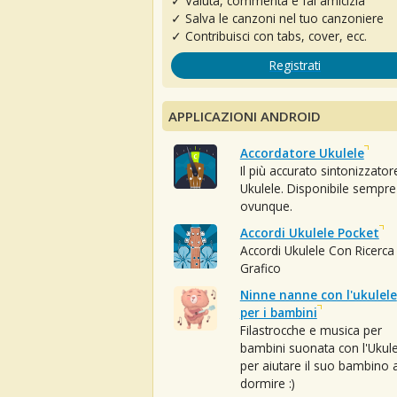
✓ Valuta, commenta e fai amicizia
✓ Salva le canzoni nel tuo canzoniere
✓ Contribuisci con tabs, cover, ecc.
Registrati
APPLICAZIONI ANDROID
Accordatore Ukulele
Il più accurato sintonizzator
Ukulele. Disponibile sempre
ovunque.
Accordi Ukulele Pocket
Accordi Ukulele Con Ricerca
Grafico
Ninne nanne con l'ukulele
per i bambini
Filastrocche e musica per
bambini suonata con l'Ukule
per aiutare il suo bambino 
dormire :)