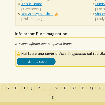
This Is Home
Pumpe
[
Cavetown
]
[
Fost
You Are My Sunshine
Shall
[
Folk Songs
]
[
Lady
Info brano: Pure Imagination
Nessuna informazione su questo brano.
Hai fatto una cover di
Pure Imagination
sul tuo Uku
Invia una cover
F
G
H
I
J
K
L
M
N
O
P
Q
R
Z