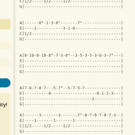
C|1/2-----1/2-----1/2---------------------|
G|----------------------------------------|
A|------0°-1-3-0°-------7°----------------|
E|----1-----------3-1-0-------------------|
C|1/2-------------------------------------|
G|----------------------------------------|
A|8-10-8-10-8°-7-3-0°--3-5-3-5-3-0-3-7°---|
E|----------------------------------------|
C|----------------------------------------|
G|----------------------------------------|
A|7-8-7-8-7---5-7°--5-7-5-7---------------|
E|----------0-------------------0-1-2-3---|
C|----------------------------2-----------|
ty!
G|----------------------------------------|
A|------3-------3-------7°-8-7-8-7-8-7-3--|
E|----1-------1-------1-------------------|
C|1/2-----1/2-----1/2---------------------|
G|----------------------------------------|