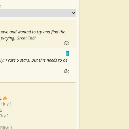
:
my own and wanted to try and find the
 playing. Great Tab!
y! I rate 5 stars. But this needs to be
e
e Joy
]
es
ity
]
 Eilish
]