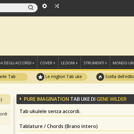
A DEGLI ACCORDI +
COVER +
LEZIONI +
STRUMENTI +
MONDO UKU
ante Tab
Le migliori Tab uke
Scelta dell'edit
PURE IMAGINATION
TAB UKE DI
GENE WILDER
)
Tab ukulele senza accordi.
ordi
Tablature / Chords (Brano intero)