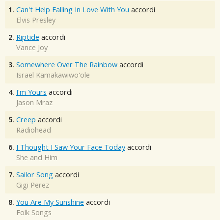
1.
Can't Help Falling In Love With You
accordi
Elvis Presley
2.
Riptide
accordi
Vance Joy
3.
Somewhere Over The Rainbow
accordi
Israel Kamakawiwo'ole
4.
I'm Yours
accordi
Jason Mraz
5.
Creep
accordi
Radiohead
6.
I Thought I Saw Your Face Today
accordi
She and Him
7.
Sailor Song
accordi
Gigi Perez
8.
You Are My Sunshine
accordi
Folk Songs