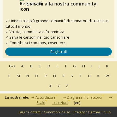
Unisciti alla nostra community!
✓ Unisciti alla più grande comunità di suonatori di ukulele in
tutto il mondo
✓ Valuta, commenta e fai amicizia
✓ Salva le canzoni nel tuo canzoniere
✓ Contribuisci con tabs, cover, ecc.
Registrati
0-9
A
B
C
D
E
F
G
H
I
J
K
L
M
N
O
P
Q
R
S
T
U
V
W
X
Y
Z
La nostra rete:
Accordatore
Diagrammi di accordi
Scale
Lezioni
(en)
•
•
•
•
•
FAQ
Contatti
Condizioni d'uso
Privacy
Partner
Club