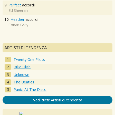
9.
Perfect
accordi
Ed Sheeran
10.
Heather
accordi
Conan Gray
ARTISTI DI TENDENZA
Twenty One Pilots
Billie Eilish
Unknown
The Beatles
Panic! At The Disco
Vedi tutti: Artisti di tendenza