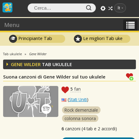
It
Menu
Principiante Tab
Le migliori Tab uke
Tab ukulele
Gene Wilder
GENE WILDER
TAB UKULELE
Suona canzoni di Gene Wilder sul tuo ukulele
5
fan
(
Stati Uniti
)
Rock demenziale
colonna sonora
6
canzoni (4 tab e 2 accordi)