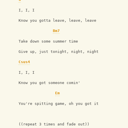
I, I, I
Know you gotta leave, leave, leave
Bm7
Take down some summer time
Give up, just tonight, night, night
Csus4
I, I, I
Know you got someone comin'
Em
You're spitting game, oh you got it
((repeat 3 times and fade out))