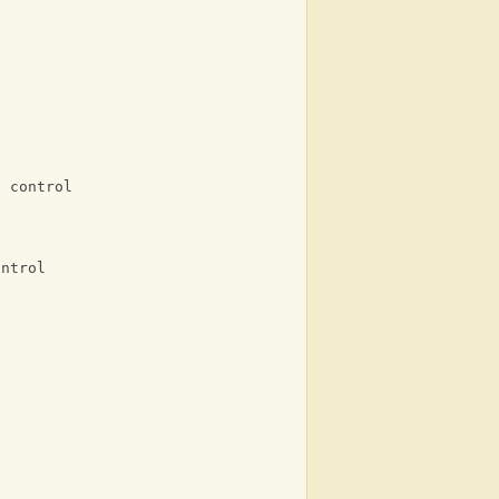
s
f control
ontrol