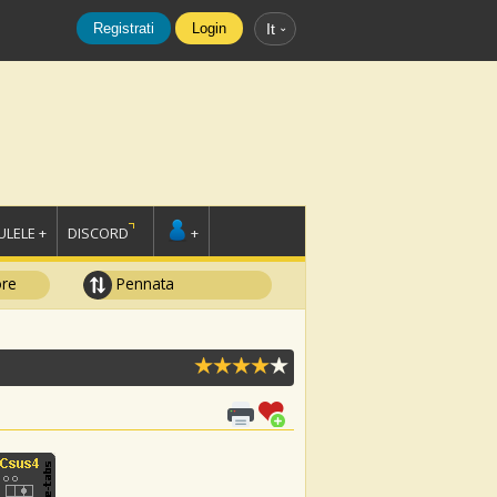
Registrati
Login
It
LELE +
DISCORD
+
ore
Pennata