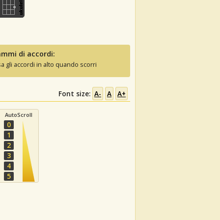
mmi di accordi:
sa gli accordi in alto quando scorri
Font size:
A-
A
A+
AutoScroll
0
1
2
3
4
5