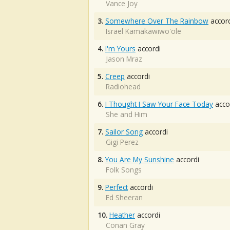
Vance Joy
3.
Somewhere Over The Rainbow
accord
Israel Kamakawiwo'ole
4.
I'm Yours
accordi
Jason Mraz
5.
Creep
accordi
Radiohead
6.
I Thought I Saw Your Face Today
acco
She and Him
7.
Sailor Song
accordi
Gigi Perez
8.
You Are My Sunshine
accordi
Folk Songs
9.
Perfect
accordi
Ed Sheeran
10.
Heather
accordi
Conan Gray