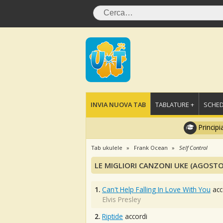
INVIA NUOVA TAB
TABLATURE +
SCHED
Principi
Tab ukulele
Frank Ocean
Self Control
LE MIGLIORI CANZONI UKE (AGOSTO
1.
Can't Help Falling In Love With You
acc
Elvis Presley
2.
Riptide
accordi