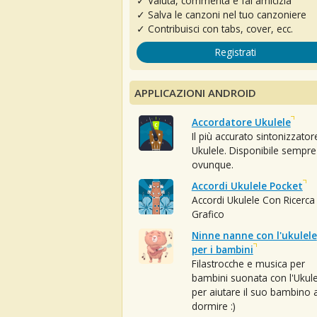
✓ Valuta, commenta e fai amicizia
✓ Salva le canzoni nel tuo canzoniere
✓ Contribuisci con tabs, cover, ecc.
Registrati
APPLICAZIONI ANDROID
Accordatore Ukulele
Il più accurato sintonizzator
Ukulele. Disponibile sempre
ovunque.
Accordi Ukulele Pocket
Accordi Ukulele Con Ricerca
Grafico
Ninne nanne con l'ukulele
per i bambini
Filastrocche e musica per
bambini suonata con l'Ukule
per aiutare il suo bambino 
dormire :)