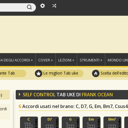
A DEGLI ACCORDI +
COVER +
LEZIONI +
STRUMENTI +
MONDO UKU
ante Tab
Le migliori Tab uke
Scelta dell'edit
SELF CONTROL
TAB UKE DI
FRANK OCEAN
)
6
Accordi usati nel brano
: C, D7, G, Em, Bm7, Csus4
ordi