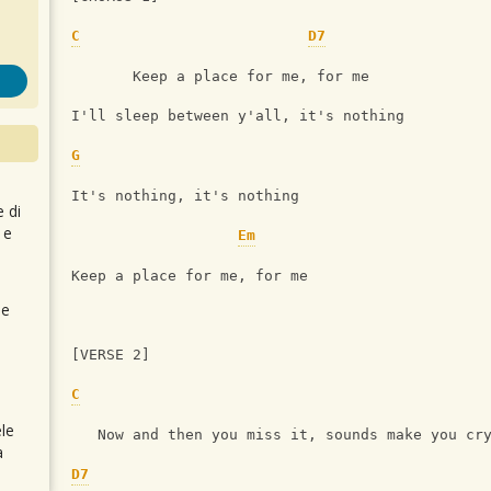
C
D7
       Keep a place for me, for me
I'll sleep between y'all, it's nothing
G
It's nothing, it's nothing
e di
 e
Em
Keep a place for me, for me
 e
[VERSE 2]
C
le
   Now and then you miss it, sounds make you cr
a
D7