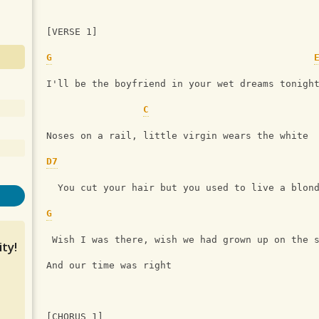
[VERSE 1]
G
I'll be the boyfriend in your wet dreams tonigh
C
Noses on a rail, little virgin wears the white
D7
  You cut your hair but you used to live a blon
G
 Wish I was there, wish we had grown up on the 
ty!
And our time was right
[CHORUS 1]