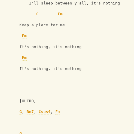
    I'll sleep between y'all, it's nothing
C
Em
Keep a place for me
Em
It's nothing, it's nothing
Em
It's nothing, it's nothing
[OUTRO]
G
, 
Bm7
, 
Csus4
, 
Em
G