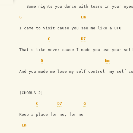
   Some nights you dance with tears in your eye
G
Em
I came to visit cause you see me like a UFO
C
D7
That's like never cause I made you use your sel
G
Em
And you made me lose my self control, my self c
[CHORUS 2]
C
D7
G
Keep a place for me, for me
Em