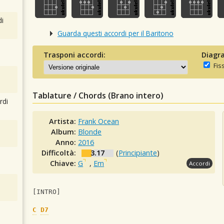
i
Guarda questi accordi per il Baritono
Trasponi accordi:
Diagra
Fis
Tablature / Chords (Brano intero)
rdi
Artista:
Frank Ocean
Album:
Blonde
Anno:
2016
Difficoltà:
3.17
(
Principiante
)
Chiave:
G
,
Em
Accordi
[INTRO]
C
D7