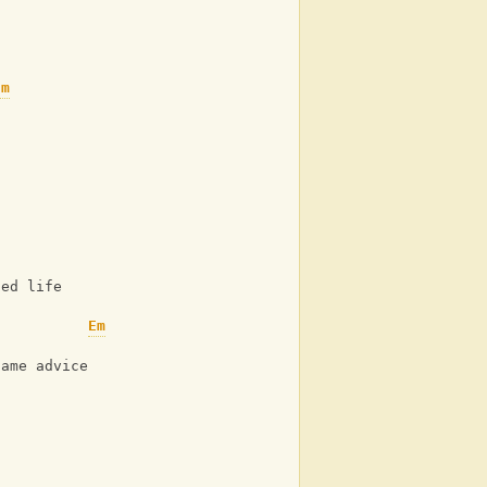
Em
t
ded life
Em
same advice