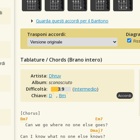
i
Guarda questi accordi per il Baritono
Trasponi accordi:
Diagra
Fis
Tablature / Chords (Brano intero)
rdi
Artista:
Dhruv
Album:
sconosciuto
Difficoltà:
3.9
(
Intermedio
)
Chiave:
D
,
Bm
Accordi
[Chorus]
Bm7
Em7
  Can we go where no one else goes?
Dmaj7
Can I know what no one else knows?