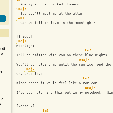
  Poetry and handpicked flowers
Gmaj7
  Say you'll meet me at the altar
F#m7
  Can we fall in love in the moonlight?
[Bridge]
Gmaj7
Moonlight
e di
Em7
 e
I'll be smitten with you on these blue nights
Dmaj7
You'll be holding me until the sunrise  And the
Gmaj7
 e
Oh, true love
Em7
Kinda hoped it would feel like a rom-com
Dmaj7
I've been planning this out in my notebook   Si
le
a
[Verse 2]
Em7