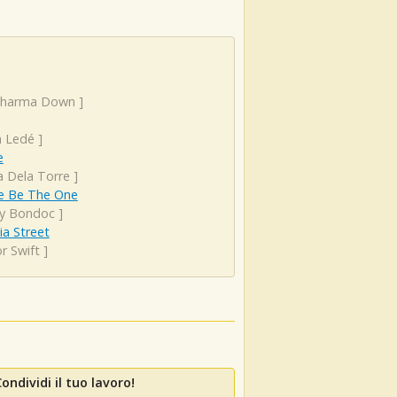
harma Down
]
a Ledé
]
e
a Dela Torre
]
e Be The One
y Bondoc
]
ia Street
r Swift
]
ondividi il tuo lavoro!