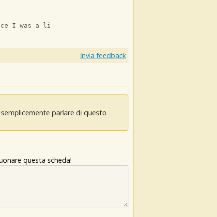
nce I was a little boy
Invia feedback
oi semplicemente parlare di questo
 suonare questa scheda!