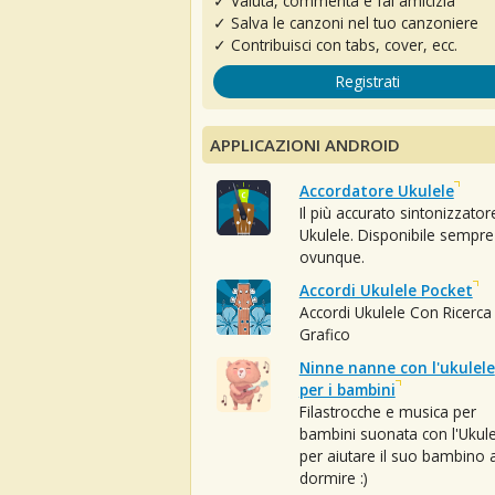
✓ Valuta, commenta e fai amicizia
✓ Salva le canzoni nel tuo canzoniere
✓ Contribuisci con tabs, cover, ecc.
Registrati
APPLICAZIONI ANDROID
Accordatore Ukulele
Il più accurato sintonizzator
Ukulele. Disponibile sempre
ovunque.
Accordi Ukulele Pocket
Accordi Ukulele Con Ricerca
Grafico
Ninne nanne con l'ukulele
per i bambini
Filastrocche e musica per
bambini suonata con l'Ukule
per aiutare il suo bambino 
dormire :)