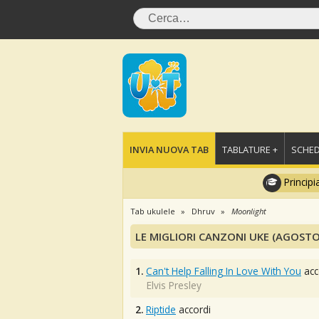
INVIA NUOVA TAB
TABLATURE +
SCHED
Principi
Tab ukulele
Dhruv
Moonlight
LE MIGLIORI CANZONI UKE (AGOSTO
1.
Can't Help Falling In Love With You
acc
Elvis Presley
2.
Riptide
accordi