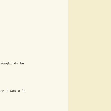
 songbirds be waking up
nce I was a little boy