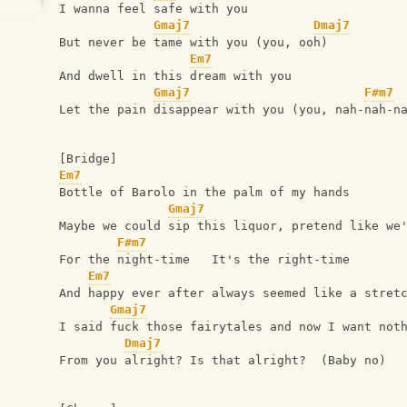
I wanna feel safe with you
Gmaj7
Dmaj7
But never be tame with you (you, ooh)
Em7
And dwell in this dream with you
Gmaj7
F#m7
Let the pain disappear with you (you, nah-nah-n
[Bridge]
Em7
Bottle of Barolo in the palm of my hands
Gmaj7
Maybe we could sip this liquor, pretend like we
F#m7
For the night-time   It's the right-time
Em7
And happy ever after always seemed like a stret
Gmaj7
I said fuck those fairytales and now I want not
Dmaj7
From you alright? Is that alright?  (Baby no)