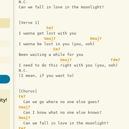
N.C.
Can we fall in love in the moonlight?
[Verse 1]
Em7
I wanna get lost with you
Gmaj7
Dmaj7
I wanna be lost in you (you, ooh)
Em7
Been waiting a while for you
Gmaj7
F#m7
I need to do this right with you (you, ooh)
N.C.
(I mean, if you want to)
[Chorus]
Em7
ty!
  Can we go where no one else goes?
Gmaj7
  Can I know what no one else knows?
Dmaj7
  Can we fall in love in the moonlight?
Em7