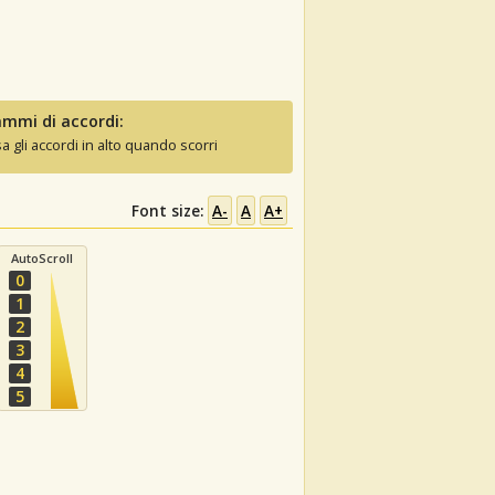
mmi di accordi:
sa gli accordi in alto quando scorri
Font size:
A-
A
A+
AutoScroll
0
1
2
3
4
5