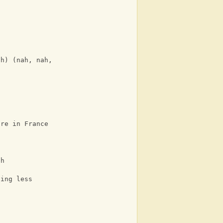
ah) (nah, nah, nah)
're in France
ch
hing less