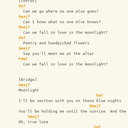
[Chorus]
Em7
  Can we go where no one else goes?
Gmaj7
  Can I know what no one else knows?
Dmaj7
  Can we fall in love in the moonlight?
Em7
  Poetry and handpicked flowers
Gmaj7
  Say you'll meet me at the altar
F#m7
  Can we fall in love in the moonlight?
[Bridge]
Gmaj7
Moonlight
Em7
I'll be smitten with you on these blue nights
Dmaj7
You'll be holding me until the sunrise  And the
Gmaj7
Oh, true love
Em7