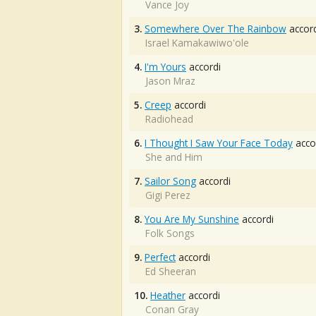
Vance Joy
3.
Somewhere Over The Rainbow
accord
Israel Kamakawiwo'ole
4.
I'm Yours
accordi
Jason Mraz
5.
Creep
accordi
Radiohead
6.
I Thought I Saw Your Face Today
acco
She and Him
7.
Sailor Song
accordi
Gigi Perez
8.
You Are My Sunshine
accordi
Folk Songs
9.
Perfect
accordi
Ed Sheeran
10.
Heather
accordi
Conan Gray