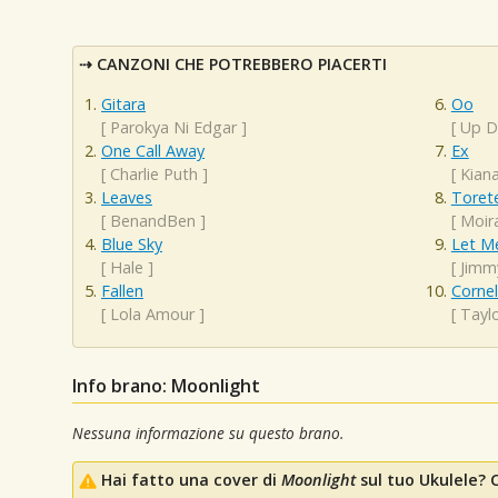
CANZONI CHE POTREBBERO PIACERTI
Gitara
Oo
[
Parokya Ni Edgar
]
[
Up D
One Call Away
Ex
[
Charlie Puth
]
[
Kian
Leaves
Toret
[
BenandBen
]
[
Moir
Blue Sky
Let M
[
Hale
]
[
Jimm
Fallen
Cornel
[
Lola Amour
]
[
Taylo
Info brano: Moonlight
Nessuna informazione su questo brano.
Hai fatto una cover di
Moonlight
sul tuo Ukulele? C