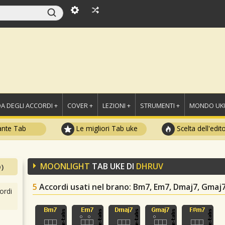
A DEGLI ACCORDI +
COVER +
LEZIONI +
STRUMENTI +
MONDO UKU
ante Tab
Le migliori Tab uke
Scelta dell'edit
MOONLIGHT
TAB UKE DI
DHRUV
)
5
Accordi usati nel brano
: Bm7, Em7, Dmaj7, Gmaj
ordi