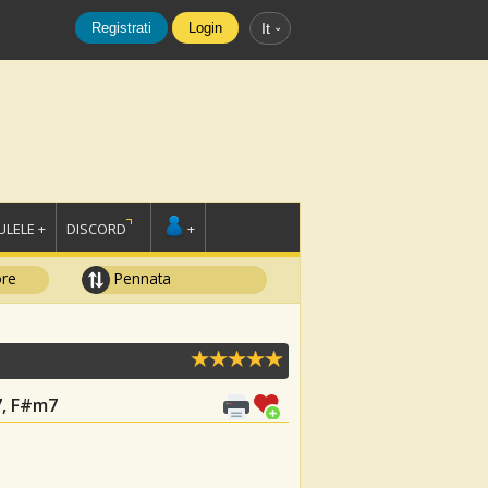
Registrati
Login
It
LELE +
DISCORD
+
ore
Pennata
7, F#m7