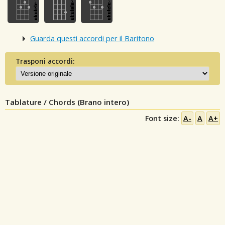
Guarda questi accordi per il Baritono
Trasponi accordi:
Tablature / Chords (Brano intero)
Font size:
A-
A
A+