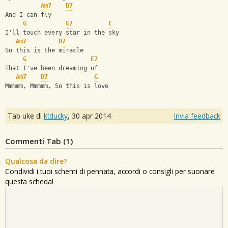
Am7
D7
And I can fly
G
G7
C
I'll touch every star in the sky
Am7
D7
So this is the miracle
G
E7
That I've been dreaming of 
Am7
D7
G
Mmmmm, Mmmmm, So this is love
Tab uke di
ktducky
,
30 apr 2014
Invia feedback
Commenti Tab (
1
)
Qualcosa da dire?
Condividi i tuoi schemi di pennata, accordi o consigli per suonare
questa scheda!