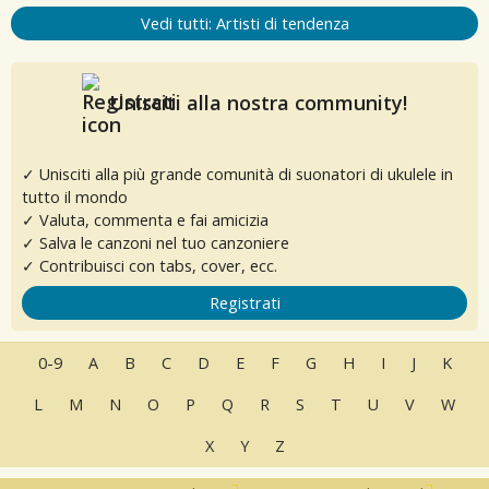
Vedi tutti: Artisti di tendenza
Unisciti alla nostra community!
✓ Unisciti alla più grande comunità di suonatori di ukulele in
tutto il mondo
✓ Valuta, commenta e fai amicizia
✓ Salva le canzoni nel tuo canzoniere
✓ Contribuisci con tabs, cover, ecc.
Registrati
0-9
A
B
C
D
E
F
G
H
I
J
K
L
M
N
O
P
Q
R
S
T
U
V
W
X
Y
Z