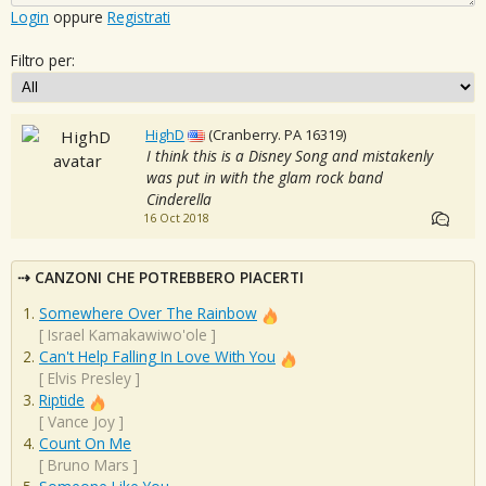
Login
oppure
Registrati
Filtro per:
HighD
(Cranberry. PA 16319)
I think this is a Disney Song and mistakenly
was put in with the glam rock band
Cinderella
16 Oct 2018
CANZONI CHE POTREBBERO PIACERTI
Somewhere Over The Rainbow
[
Israel Kamakawiwo'ole
]
Can't Help Falling In Love With You
[
Elvis Presley
]
Riptide
[
Vance Joy
]
Count On Me
[
Bruno Mars
]