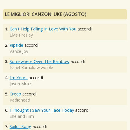
LE MIGLIORI CANZONI UKE (AGOSTO)
1.
Can't Help Falling In Love With You
accordi
Elvis Presley
2.
Riptide
accordi
Vance Joy
3.
Somewhere Over The Rainbow
accordi
Israel Kamakawiwo'ole
4.
I'm Yours
accordi
Jason Mraz
5.
Creep
accordi
Radiohead
6.
I Thought I Saw Your Face Today
accordi
She and Him
7.
Sailor Song
accordi