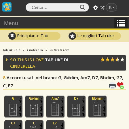
It
Menu
Principiante Tab
Le migliori Tab uke
Tab ukulele
Cinderella
So This Is Love
SO THIS IS LOVE
TAB UKE DI
CINDERELLA
8
Accordi usati nel brano
: G, G#dim, Am7, D7, Bbdim, G7,
C, E7