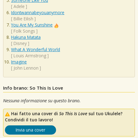
Someone Like You
[
Adele
]
Idontwannabeyouanymore
[
Billie Eilish
]
You Are My Sunshine
[
Folk Songs
]
Hakuna Matata
[
Disney
]
What A Wonderful World
[
Louis Armstrong
]
Imagine
[
John Lennon
]
Info brano: So This Is Love
Nessuna informazione su questo brano.
Hai fatto una cover di
So This Is Love
sul tuo Ukulele?
Condividi il tuo lavoro!
Invia una cover