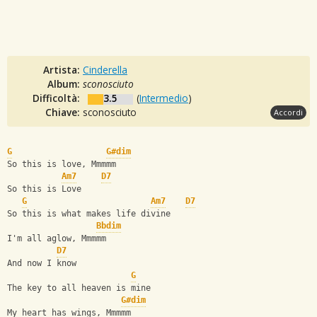
Artista:
Cinderella
Album:
sconosciuto
Difficoltà:
3.5
(
Intermedio
)
Chiave:
sconosciuto
Accordi
G
G#dim
So this is love, Mmmmm
Am7
D7
So this is Love
G
Am7
D7
So this is what makes life divine
Bbdim
I'm all aglow, Mmmmm
D7
And now I know
G
The key to all heaven is mine
G#dim
My heart has wings, Mmmmm