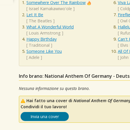
Somewhere Over The Rainbow
Viva L
[
Israel Kamakawiwo'ole
]
[
Cold
Let It Be
Firefli
[
The Beatles
]
[
Owl C
What A Wonderful World
Hallel
[
Louis Armstrong
]
[
Rufu
Happy Birthday
Can't 
[
Traditional
]
[
Elvis
Someone Like You
All Of
[
Adele
]
[
John
Info brano: National Anthem Of Germany - Deuts
Nessuna informazione su questo brano.
Hai fatto una cover di
National Anthem Of Germany
Condividi il tuo lavoro!
Invia una cover