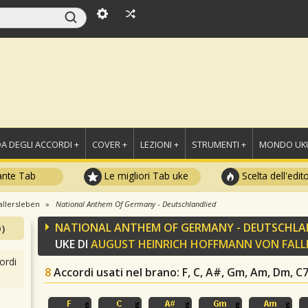
A DEGLI ACCORDI +
COVER +
LEZIONI +
STRUMENTI +
MONDO UKU
ante Tab
Le migliori Tab uke
Scelta dell'edit
allersleben
National Anthem Of Germany - Deutschlandlied
NATIONAL ANTHEM OF GERMANY - DEUTSCHLA
)
UKE DI
AUGUST HEINRICH HOFFMANN VON FALL
ordi
8
Accordi usati nel brano
: F, C, A#, Gm, Am, Dm, C