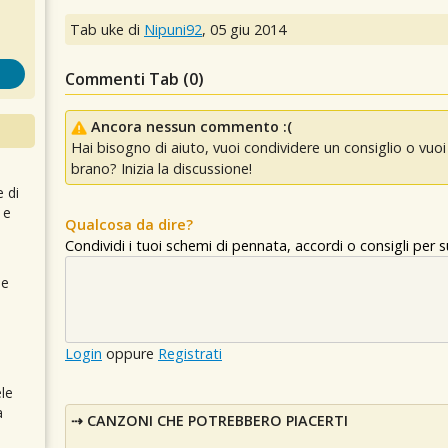
Tab uke di
Nipuni92
,
05 giu 2014
Commenti Tab (
0
)
Ancora nessun commento :(
Hai bisogno di aiuto, vuoi condividere un consiglio o vu
brano? Inizia la discussione!
e di
 e
Qualcosa da dire?
Condividi i tuoi schemi di pennata, accordi o consigli per
 e
Login
oppure
Registrati
le
a
CANZONI CHE POTREBBERO PIACERTI