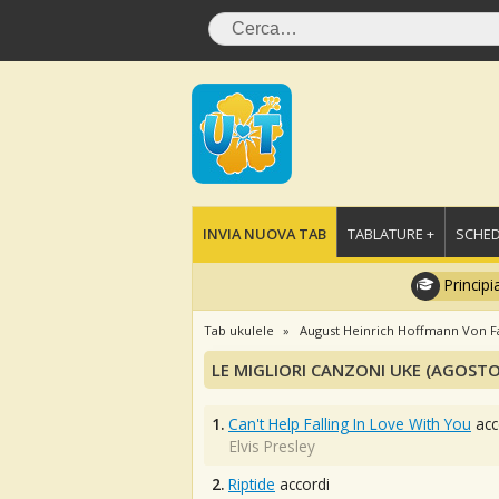
INVIA NUOVA TAB
TABLATURE +
SCHED
Principi
Tab ukulele
August Heinrich Hoffmann Von F
LE MIGLIORI CANZONI UKE (AGOSTO
1.
Can't Help Falling In Love With You
acc
Elvis Presley
2.
Riptide
accordi