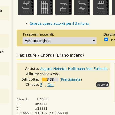
i
Guarda questi accordi per il Baritono
Trasponi accordi:
Diagra
Fis
rdi
Tablature / Chords (Brano intero)
Artista:
August Heinrich Hoffmann Von Fallersleben
Album:
sconosciuto
Difficoltà:
3.38
(
Principiante
)
Chiave:
F
,
Dm
Accordi
Chord:    EADGBE
F:       x65343
C:       x13331
C7(no5): x1013x or 65633x