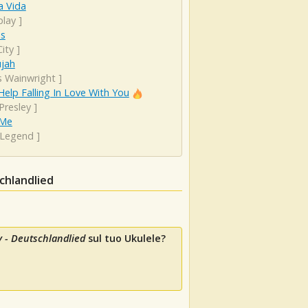
a Vida
play
]
es
ity
]
ujah
s Wainwright
]
Help Falling In Love With You
 Presley
]
 Me
 Legend
]
chlandlied
 - Deutschlandlied
sul tuo Ukulele?