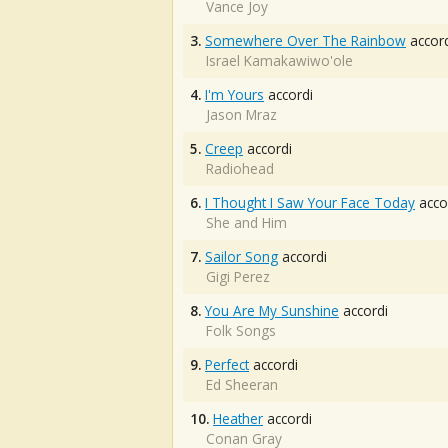
Vance Joy
3.
Somewhere Over The Rainbow
accord
Israel Kamakawiwo'ole
4.
I'm Yours
accordi
Jason Mraz
5.
Creep
accordi
Radiohead
6.
I Thought I Saw Your Face Today
acco
She and Him
7.
Sailor Song
accordi
Gigi Perez
8.
You Are My Sunshine
accordi
Folk Songs
9.
Perfect
accordi
Ed Sheeran
10.
Heather
accordi
Conan Gray