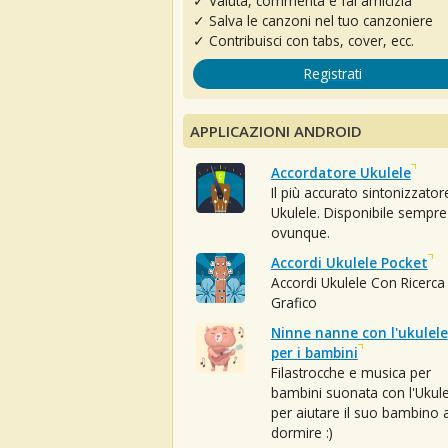
✓ Valuta, commenta e fai amicizia
✓ Salva le canzoni nel tuo canzoniere
✓ Contribuisci con tabs, cover, ecc.
Registrati
APPLICAZIONI ANDROID
Accordatore Ukulele
Il più accurato sintonizzator
Ukulele. Disponibile sempre
ovunque.
Accordi Ukulele Pocket
Accordi Ukulele Con Ricerca
Grafico
Ninne nanne con l'ukulele
per i bambini
Filastrocche e musica per
bambini suonata con l'Ukule
per aiutare il suo bambino 
dormire :)