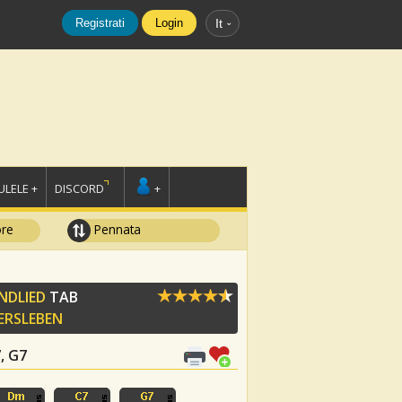
Registrati
Login
It
LELE +
DISCORD
+
ore
Pennata
NDLIED
TAB
ERSLEBEN
7, G7