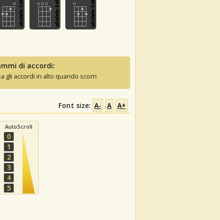
mmi di accordi:
sa gli accordi in alto quando scorri
Font size:
A-
A
A+
AutoScroll
0
1
2
3
4
5