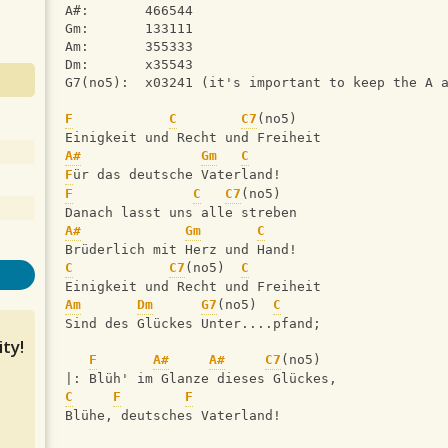
A#:       466544
Gm:       133111
Am:       355333
Dm:       x35543
G7(no5):  x03241 (it's important to keep the A 
F
C
C7
(no5)
Einigkeit und Recht und Freiheit
A#
Gm
C
F
ür das deutsche Vaterland!
F
C
C7
(no5)
Danach lasst uns alle streben
A#
Gm
C
Brüderlich mit Herz und Hand!
C
C7
(no5)  
C
Einigkeit und Recht und Freiheit
Am
Dm
G7
(no5)  
C
Sind des Glückes Unter....pfand;
ty!
F
A#
A#
C7
(no5)
|: Blüh' im Glanze dieses Glückes,
C
F
F
Blühe, deutsches Vaterland!