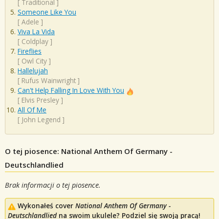
[
Traditional
]
Someone Like You
[
Adele
]
Viva La Vida
[
Coldplay
]
Fireflies
[
Owl City
]
Hallelujah
[
Rufus Wainwright
]
Can't Help Falling In Love With You
[
Elvis Presley
]
All Of Me
[
John Legend
]
O tej piosence: National Anthem Of Germany -
Deutschlandlied
Brak informacji o tej piosence.
Wykonałeś cover
National Anthem Of Germany -
Deutschlandlied
na swoim ukulele? Podziel się swoją pracą!