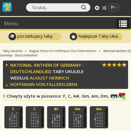
Pl
Menu
poczatkujacy taby
Najlepsze Taby Ukulele
Taby Ukulele
August Heinrich Hoffmann Von Fallersleben
National Anthem Of
Germany - Deutschlandlied
NATIONAL ANTHEM OF GERMANY -
DEUTSCHLANDLIED
TABY UKULELE
WEDŁUG
AUGUST HEINRICH
HOFFMANN VON FALLERSLEBEN
8
Chwyty użyte w piosence
: F, C, A#, Gm, Am, Dm, C7, G7