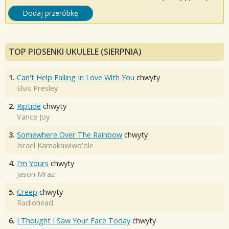
Dodaj przeróbkę
TOP PIOSENKI UKULELE (SIERPNIA)
1.
Can't Help Falling In Love With You
chwyty
Elvis Presley
2.
Riptide
chwyty
Vance Joy
3.
Somewhere Over The Rainbow
chwyty
Israel Kamakawiwo'ole
4.
I'm Yours
chwyty
Jason Mraz
5.
Creep
chwyty
Radiohead
6.
I Thought I Saw Your Face Today
chwyty