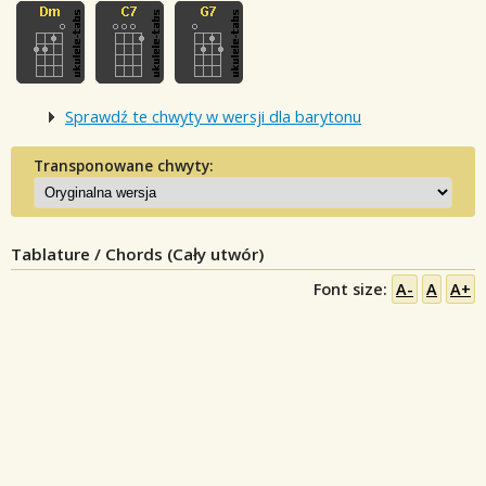
Sprawdź te chwyty w wersji dla barytonu
Transponowane chwyty:
Tablature / Chords (Cały utwór)
Font size:
A-
A
A+