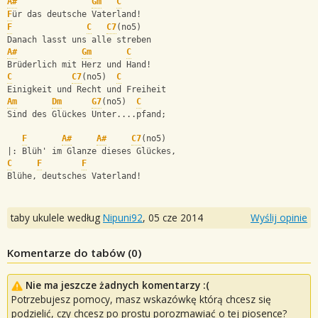
A#
Gm
C
F
ür das deutsche Vaterland!
F
C
C7
(no5)
Danach lasst uns alle streben
A#
Gm
C
Brüderlich mit Herz und Hand!
C
C7
(no5)  
C
Einigkeit und Recht und Freiheit
Am
Dm
G7
(no5)  
C
Sind des Glückes Unter....pfand;
F
A#
A#
C7
(no5)
|: Blüh' im Glanze dieses Glückes,
C
F
F
Blühe, deutsches Vaterland!
taby ukulele według
Nipuni92
,
05 cze 2014
Wyślij opinie
Komentarze do tabów (
0
)
Nie ma jeszcze żadnych komentarzy :(
Potrzebujesz pomocy, masz wskazówkę którą chcesz się
podzielić, czy chcesz po prostu porozmawiać o tej piosence?