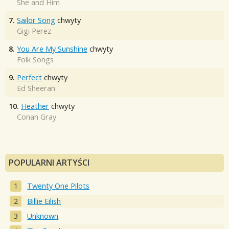
She and Him
7.
Sailor Song
chwyty
Gigi Perez
8.
You Are My Sunshine
chwyty
Folk Songs
9.
Perfect
chwyty
Ed Sheeran
10.
Heather
chwyty
Conan Gray
POPULARNI ARTYŚCI
Twenty One Pilots
Billie Eilish
Unknown