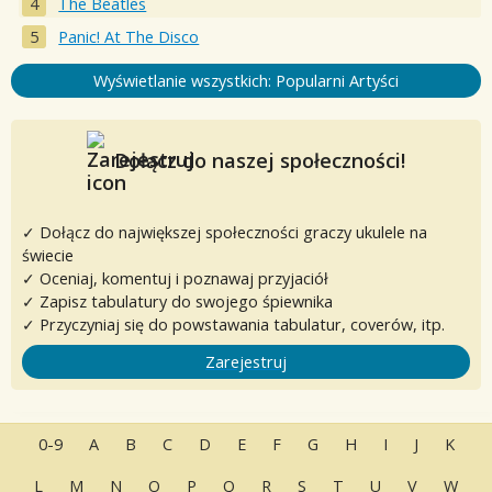
The Beatles
Panic! At The Disco
Wyświetlanie wszystkich: Popularni Artyści
Dołącz do naszej społeczności!
✓ Dołącz do największej społeczności graczy ukulele na
świecie
✓ Oceniaj, komentuj i poznawaj przyjaciół
✓ Zapisz tabulatury do swojego śpiewnika
✓ Przyczyniaj się do powstawania tabulatur, coverów, itp.
Zarejestruj
0-9
A
B
C
D
E
F
G
H
I
J
K
L
M
N
O
P
Q
R
S
T
U
V
W