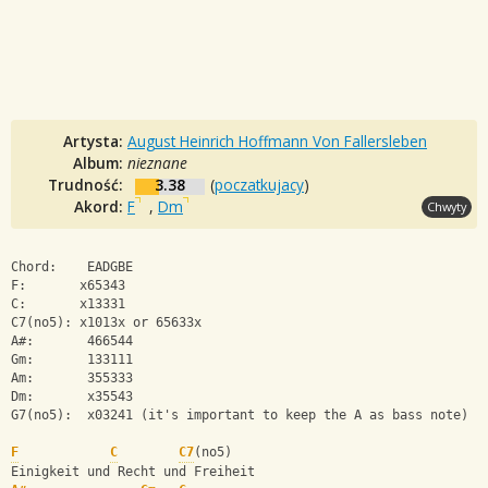
Artysta:
August Heinrich Hoffmann Von Fallersleben
Album:
nieznane
Trudność:
3.38
(
poczatkujacy
)
Akord:
F
,
Dm
Chwyty
Chord:    EADGBE
F:       x65343
C:       x13331
C7(no5): x1013x or 65633x
A#:       466544
Gm:       133111
Am:       355333
Dm:       x35543
G7(no5):  x03241 (it's important to keep the A as bass note)
F
C
C7
(no5)
Einigkeit und Recht und Freiheit