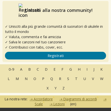
Unisciti alla nostra community!
✓ Unisciti alla più grande comunità di suonatori di ukulele in
tutto il mondo
✓ Valuta, commenta e fai amicizia
✓ Salva le canzoni nel tuo canzoniere
✓ Contribuisci con tabs, cover, ecc.
Registrati
0-9
A
B
C
D
E
F
G
H
I
J
K
L
M
N
O
P
Q
R
S
T
U
V
W
X
Y
Z
La nostra rete:
Accordatore
Diagrammi di accordi
Scale
Lezioni
(en)