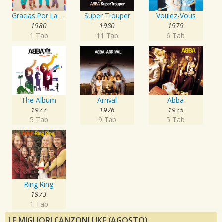
Gracias Por La Musica
Super Trouper
Voulez-Vous
1980
1980
1979
1 Tab
11 Tab
6 Tab
The Album
Arrival
Abba
1977
1976
1975
5 Tab
9 Tab
5 Tab
Ring Ring
1973
1 Tab
LE MIGLIORI CANZONI UKE (AGOSTO)