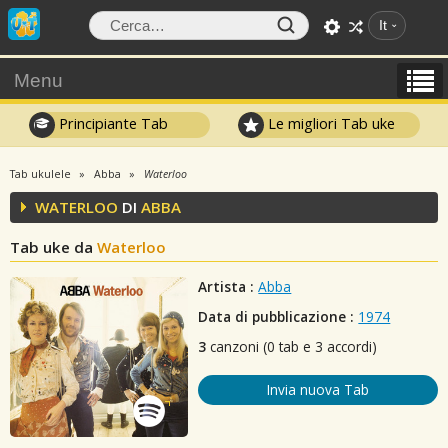
It
Menu
Principiante Tab
Le migliori Tab uke
Tab ukulele
Abba
Waterloo
WATERLOO
DI
ABBA
Tab uke da
Waterloo
Artista :
Abba
Data di pubblicazione :
1974
3
canzoni (0 tab e 3 accordi)
Invia nuova Tab