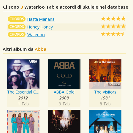
Ci sono
3
Waterloo
Tab e accordi di ukulele nel database
CHORDS
Hasta Manana
CHORDS
Honey Honey
CHORDS
Waterloo
Altri album da
Abba
The Essential Collection
ABBA Gold
The Visitors
2012
2008
1981
1 Tab
9 Tab
8 Tab