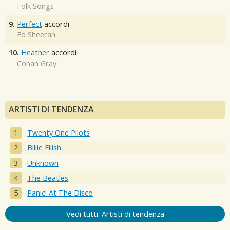
Folk Songs
9.
Perfect
accordi
Ed Sheeran
10.
Heather
accordi
Conan Gray
ARTISTI DI TENDENZA
Twenty One Pilots
Billie Eilish
Unknown
The Beatles
Panic! At The Disco
Vedi tutti: Artisti di tendenza