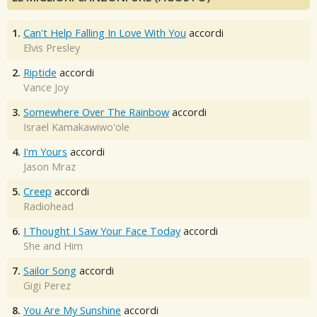
1.
Can't Help Falling In Love With You
accordi
Elvis Presley
2.
Riptide
accordi
Vance Joy
3.
Somewhere Over The Rainbow
accordi
Israel Kamakawiwo'ole
4.
I'm Yours
accordi
Jason Mraz
5.
Creep
accordi
Radiohead
6.
I Thought I Saw Your Face Today
accordi
She and Him
7.
Sailor Song
accordi
Gigi Perez
8.
You Are My Sunshine
accordi