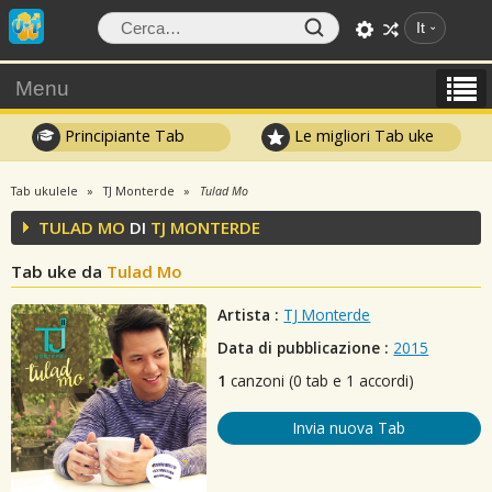
It
Menu
Principiante Tab
Le migliori Tab uke
Tab ukulele
TJ Monterde
Tulad Mo
TULAD MO
DI
TJ MONTERDE
Tab uke da
Tulad Mo
Artista :
TJ Monterde
Data di pubblicazione :
2015
1
canzoni (0 tab e 1 accordi)
Invia nuova Tab