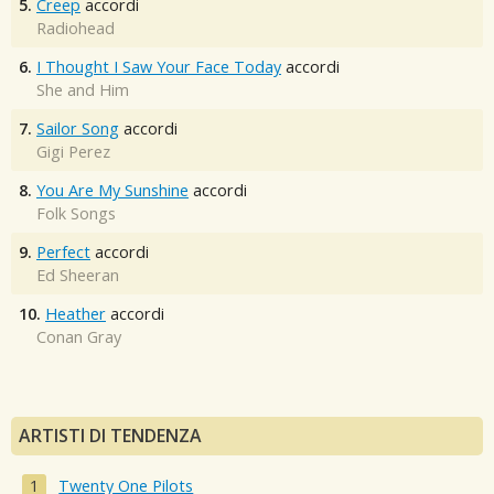
5.
Creep
accordi
Radiohead
6.
I Thought I Saw Your Face Today
accordi
She and Him
7.
Sailor Song
accordi
Gigi Perez
8.
You Are My Sunshine
accordi
Folk Songs
9.
Perfect
accordi
Ed Sheeran
10.
Heather
accordi
Conan Gray
ARTISTI DI TENDENZA
Twenty One Pilots