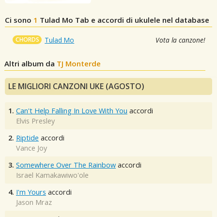
Ci sono
1
Tulad Mo
Tab e accordi di ukulele nel database
CHORDS
Tulad Mo
Vota la canzone!
Altri album da
TJ Monterde
LE MIGLIORI CANZONI UKE (AGOSTO)
1.
Can't Help Falling In Love With You
accordi
Elvis Presley
2.
Riptide
accordi
Vance Joy
3.
Somewhere Over The Rainbow
accordi
Israel Kamakawiwo'ole
4.
I'm Yours
accordi
Jason Mraz