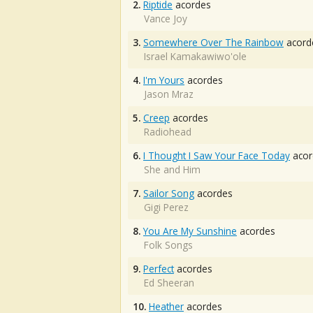
2.
Riptide
acordes
Vance Joy
3.
Somewhere Over The Rainbow
acord
Israel Kamakawiwo'ole
4.
I'm Yours
acordes
Jason Mraz
5.
Creep
acordes
Radiohead
6.
I Thought I Saw Your Face Today
acor
She and Him
7.
Sailor Song
acordes
Gigi Perez
8.
You Are My Sunshine
acordes
Folk Songs
9.
Perfect
acordes
Ed Sheeran
10.
Heather
acordes