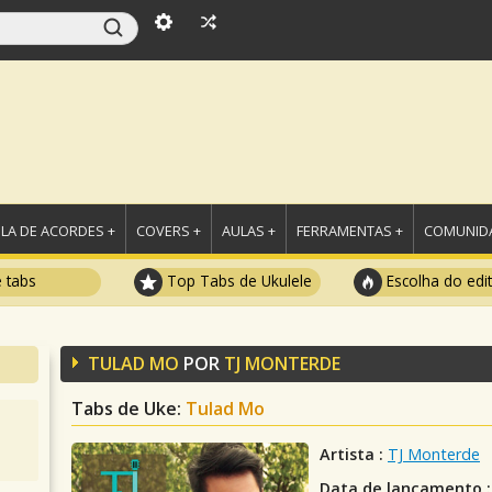
LA DE ACORDES +
COVERS +
AULAS +
FERRAMENTAS +
COMUNIDA
e tabs
Top Tabs de Ukulele
Escolha do edi
TULAD MO
POR
TJ MONTERDE
Tabs de Uke:
Tulad Mo
Artista :
TJ Monterde
Data de lançamento :