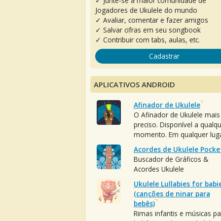
✓ Junte-se à maior comunidade de
Jogadores de Ukulele do mundo
✓ Avaliar, comentar e fazer amigos
✓ Salvar cifras em seu songbook
✓ Contribuir com tabs, aulas, etc.
Cadastrar
APLICATIVOS ANDROID
Afinador de Ukulele
O Afinador de Ukulele mais
preciso. Disponível a qualq
momento. Em qualquer luga
Acordes de Ukulele Pocke
Buscador de Gráficos &
Acordes Ukulele
Ukulele Lullabies for babi
(canções de ninar para
bebês)
Rimas infantis e músicas pa