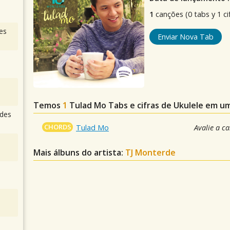
1
canções (0 tabs y 1 ci
es
Enviar Nova Tab
Temos
1
Tulad Mo
Tabs e cifras de Ukulele em u
des
CHORDS
Tulad Mo
Avalie a c
Mais álbuns do artista:
TJ Monterde