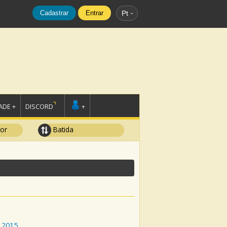
Cadastrar
Entrar
Pt
DE +
DISCORD
+
tor
Batida
2015