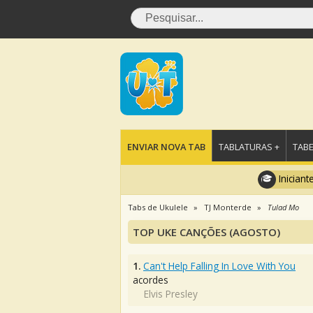
ENVIAR NOVA TAB
TABLATURAS +
TABE
Iniciant
Tabs de Ukulele
TJ Monterde
Tulad Mo
TOP UKE CANÇÕES (AGOSTO)
1.
Can't Help Falling In Love With You
acordes
Elvis Presley