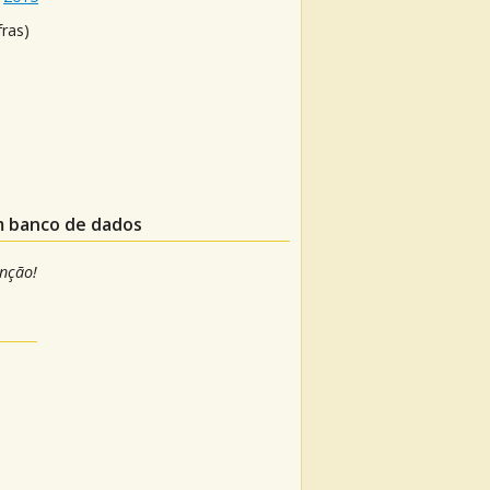
fras)
m banco de dados
anção!