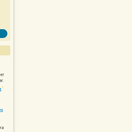
uer
r.
t
es
ra