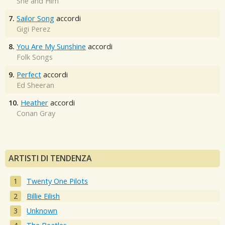
She and Him
7.
Sailor Song
accordi
Gigi Perez
8.
You Are My Sunshine
accordi
Folk Songs
9.
Perfect
accordi
Ed Sheeran
10.
Heather
accordi
Conan Gray
ARTISTI DI TENDENZA
Twenty One Pilots
Billie Eilish
Unknown