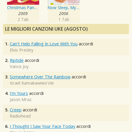
Christmas Panpipes
Now Sleep, My Baby
2009
2006
2 Tab
1 Tab
LE MIGLIORI CANZONI UKE (AGOSTO)
1.
Can't Help Falling In Love With You
accordi
Elvis Presley
2.
Riptide
accordi
Vance Joy
3.
Somewhere Over The Rainbow
accordi
Israel Kamakawiwo'ole
4.
I'm Yours
accordi
Jason Mraz
5.
Creep
accordi
Radiohead
6.
I Thought I Saw Your Face Today
accordi