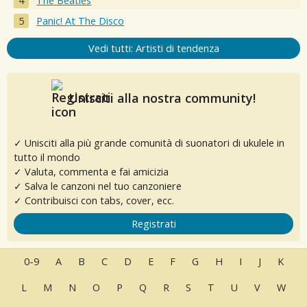
The Beatles
Panic! At The Disco
Vedi tutti: Artisti di tendenza
Unisciti alla nostra community!
✓ Unisciti alla più grande comunità di suonatori di ukulele in
tutto il mondo
✓ Valuta, commenta e fai amicizia
✓ Salva le canzoni nel tuo canzoniere
✓ Contribuisci con tabs, cover, ecc.
Registrati
0-9
A
B
C
D
E
F
G
H
I
J
K
L
M
N
O
P
Q
R
S
T
U
V
W