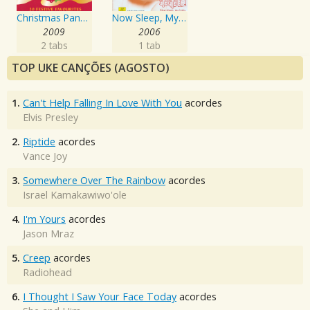
Christmas Panpipes
Now Sleep, My Baby
2009
2006
2 tabs
1 tab
TOP UKE CANÇÕES (AGOSTO)
1.
Can't Help Falling In Love With You
acordes
Elvis Presley
2.
Riptide
acordes
Vance Joy
3.
Somewhere Over The Rainbow
acordes
Israel Kamakawiwo'ole
4.
I'm Yours
acordes
Jason Mraz
5.
Creep
acordes
Radiohead
6.
I Thought I Saw Your Face Today
acordes