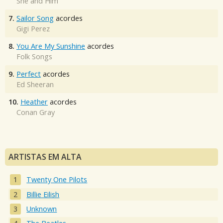
She and Him
7.
Sailor Song
acordes
Gigi Perez
8.
You Are My Sunshine
acordes
Folk Songs
9.
Perfect
acordes
Ed Sheeran
10.
Heather
acordes
Conan Gray
ARTISTAS EM ALTA
Twenty One Pilots
Billie Eilish
Unknown