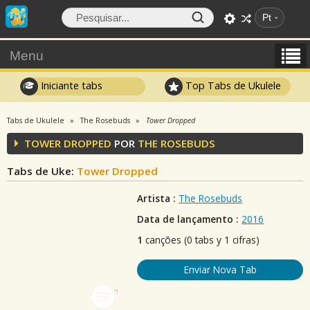
Pt
Menu
Iniciante tabs
Top Tabs de Ukulele
Tabs de Ukulele
The Rosebuds
Tower Dropped
TOWER DROPPED
POR
THE ROSEBUDS
Tabs de Uke:
Tower Dropped
Artista :
The Rosebuds
Data de lançamento :
2016
1
canções (0 tabs y 1 cifras)
Enviar Nova Tab