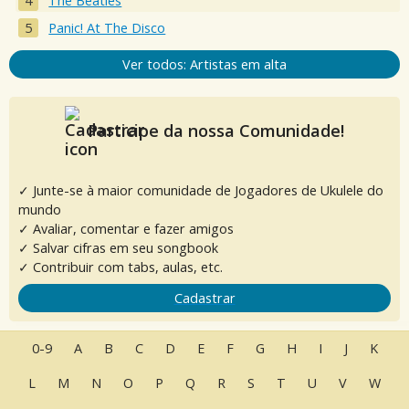
The Beatles
Panic! At The Disco
Ver todos: Artistas em alta
Participe da nossa Comunidade!
✓ Junte-se à maior comunidade de Jogadores de Ukulele do
mundo
✓ Avaliar, comentar e fazer amigos
✓ Salvar cifras em seu songbook
✓ Contribuir com tabs, aulas, etc.
Cadastrar
0-9
A
B
C
D
E
F
G
H
I
J
K
L
M
N
O
P
Q
R
S
T
U
V
W