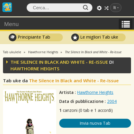
It
Menu
Principiante Tab
Le migliori Tab uke
Tab ukulele
Hawthorne Heights
The Silence In Black and White - Re-Issue
THE SILENCE IN BLACK AND WHITE - RE-ISSUE
DI
HAWTHORNE HEIGHTS
Tab uke da
The Silence In Black and White - Re-Issue
Artista :
Hawthorne Heights
Data di pubblicazione :
2004
1
canzoni (0 tab e 1 accordi)
Invia nuova Tab