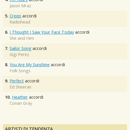
Jason Mraz
5.
Creep
accordi
Radiohead
6.
I Thought I Saw Your Face Today
accordi
She and Him
7.
Sailor Song
accordi
Gigi Perez
8.
You Are My Sunshine
accordi
Folk Songs
9.
Perfect
accordi
Ed Sheeran
10.
Heather
accordi
Conan Gray
ARTISTI DI TENDENZA