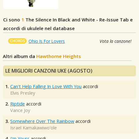
Ci sono
1
The Silence In Black and White - Re-Issue
Tab e
accordi di ukulele nel database
CHORDS
Ohio Is For Lovers
Vota la canzone!
Altri album da
Hawthorne Heights
LE MIGLIORI CANZONI UKE (AGOSTO)
1.
Can't Help Falling In Love With You
accordi
Elvis Presley
2.
Riptide
accordi
Vance Joy
3.
Somewhere Over The Rainbow
accordi
Israel Kamakawiwo'ole
4.
I'm Yours
accordi