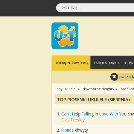
DODAJ NOWY TAB
TABULATURY +
CHWY
poczatk
Taby Ukulele
Hawthorne Heights
The Silen
TOP PIOSENKI UKULELE (SIERPNIA)
1.
Can't Help Falling In Love With You
chw
Elvis Presley
2.
Riptide
chwyty