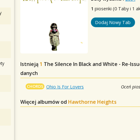
1
piosenki (0 Taby i 1 a
y
Dodaj Nowy Tab
ty
Istnieją
1
The Silence In Black and White - Re-Iss
danych
CHORDS
Ohio Is For Lovers
Oceń pio
Więcej albumów od
Hawthorne Heights