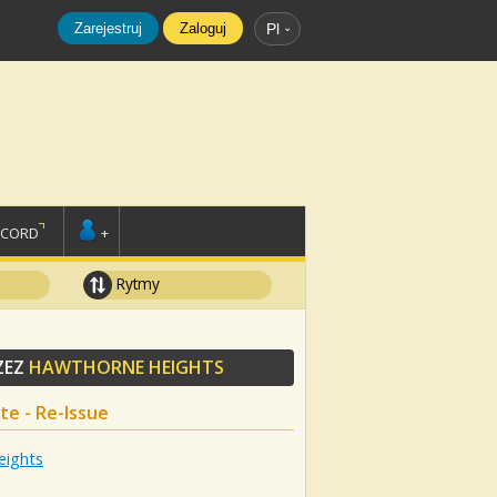
Zarejestruj
Zaloguj
Pl
SCORD
+
Rytmy
ZEZ
HAWTHORNE HEIGHTS
te - Re-Issue
eights