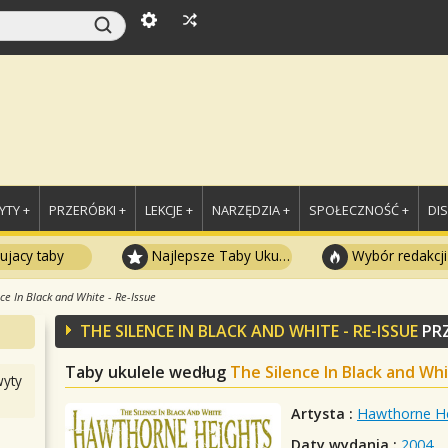
TY +
PRZERÓBKI +
LEKCJE +
NARZĘDZIA +
SPOŁECZNOŚĆ +
DI
ujacy taby
Najlepsze Taby Ukulele
Wybór redakcji
ce In Black and White - Re-Issue
THE SILENCE IN BLACK AND WHITE - RE-ISSUE
PR
Taby ukulele według
The Silence In Black and Whi
yty
Artysta :
Hawthorne H
Daty wydania :
2004