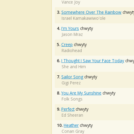
Vance Joy
3.
Somewhere Over The Rainbow
chwyt
Israel Kamakawiwo'ole
4.
I'm Yours
chwyty
Jason Mraz
5.
Creep
chwyty
Radiohead
6.
I Thought I Saw Your Face Today
chwy
She and Him
7.
Sailor Song
chwyty
Gigi Perez
8.
You Are My Sunshine
chwyty
Folk Songs
9.
Perfect
chwyty
Ed Sheeran
10.
Heather
chwyty
Conan Gray