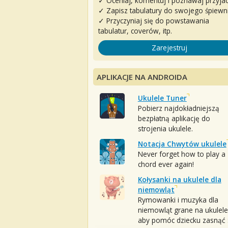
✓ Oceniaj, komentuj i poznawaj przyjac
✓ Zapisz tabulatury do swojego śpiewn
✓ Przyczyniaj się do powstawania
tabulatur, coverów, itp.
Zarejestruj
APLIKACJE NA ANDROIDA
Ukulele Tuner
Pobierz najdokładniejszą
bezpłatną aplikację do
strojenia ukulele.
Notacja Chwytów ukulele
Never forget how to play a
chord ever again!
Kołysanki na ukulele dla
niemowląt
Rymowanki i muzyka dla
niemowląt grane na ukulele
aby pomóc dziecku zasnąć :