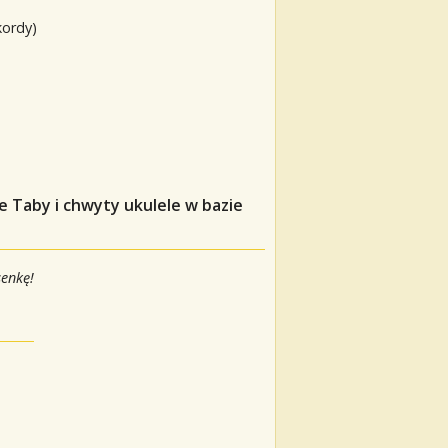
kordy)
ue
Taby i chwyty ukulele w bazie
senkę!