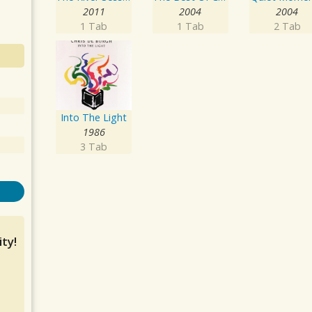
2011
2004
2004
1 Tab
1 Tab
2 Tab
Into The Light
1986
3 Tab
ty!