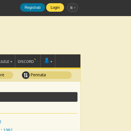
Registrati
Login
It
LELE +
DISCORD
+
ore
Pennata
h
:
1982