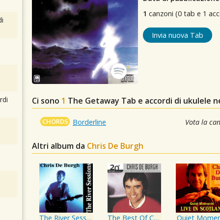
1
canzoni (0 tab e 1 acc
i
Invia nuova Tab
rdi
Ci sono
1
The Getaway
Tab e accordi di ukulele 
CHORDS
Borderline
Vota la ca
Altri album da
Chris De Burgh
The River Sessions
The Best Of Chris de Burgh 20th Century Masters The Millennium Collection
Quiet Mome