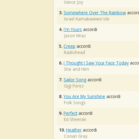
Vance Joy
3.
Somewhere Over The Rainbow
accord
Israel Kamakawiwo'ole
4.
I'm Yours
accordi
Jason Mraz
5.
Creep
accordi
Radiohead
6.
I Thought I Saw Your Face Today
acco
She and Him
7.
Sailor Song
accordi
Gigi Perez
8.
You Are My Sunshine
accordi
Folk Songs
9.
Perfect
accordi
Ed Sheeran
10.
Heather
accordi
Conan Gray