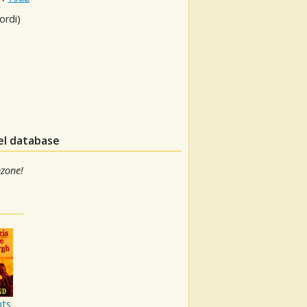
ordi)
nel database
nzone!
nts