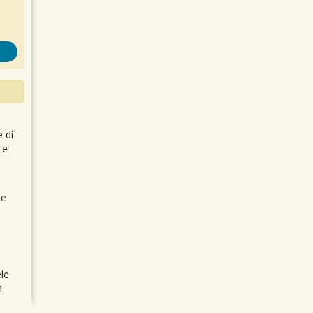
e di
 e
 e
le
a