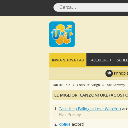
INVIA NUOVA TAB
TABLATURE +
SCHED
Principi
Tab ukulele
Chris De Burgh
The Getaway
LE MIGLIORI CANZONI UKE (AGOSTO
1.
Can't Help Falling In Love With You
acc
Elvis Presley
2.
Riptide
accordi