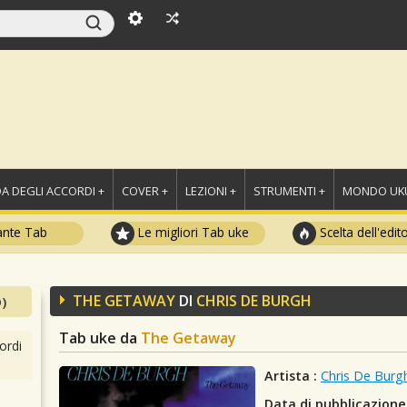
A DEGLI ACCORDI +
COVER +
LEZIONI +
STRUMENTI +
MONDO UKU
ante Tab
Le migliori Tab uke
Scelta dell'edit
THE GETAWAY
DI
CHRIS DE BURGH
)
Tab uke da
The Getaway
ordi
Artista :
Chris De Burg
Data di pubblicazione 