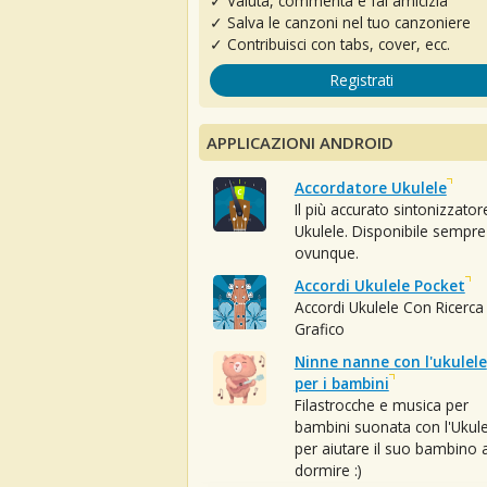
✓ Valuta, commenta e fai amicizia
✓ Salva le canzoni nel tuo canzoniere
✓ Contribuisci con tabs, cover, ecc.
Registrati
APPLICAZIONI ANDROID
Accordatore Ukulele
Il più accurato sintonizzator
Ukulele. Disponibile sempre
ovunque.
Accordi Ukulele Pocket
Accordi Ukulele Con Ricerca
Grafico
Ninne nanne con l'ukulele
per i bambini
Filastrocche e musica per
bambini suonata con l'Ukule
per aiutare il suo bambino 
dormire :)