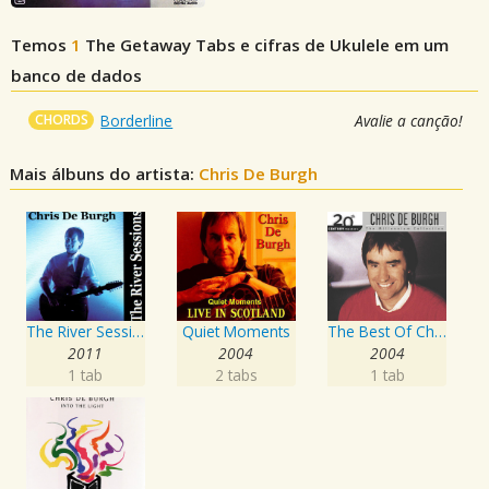
Temos
1
The Getaway
Tabs e cifras de Ukulele em um
banco de dados
CHORDS
Borderline
Avalie a canção!
Mais álbuns do artista:
Chris De Burgh
The River Sessions
Quiet Moments
The Best Of Chris de Burgh 20th Century Masters The Millennium Collection
2011
2004
2004
1 tab
2 tabs
1 tab