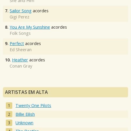
She and Him
7.
Sailor Song
acordes
Gigi Perez
8.
You Are My Sunshine
acordes
Folk Songs
9.
Perfect
acordes
Ed Sheeran
10.
Heather
acordes
Conan Gray
ARTISTAS EM ALTA
Twenty One Pilots
Billie Eilish
Unknown