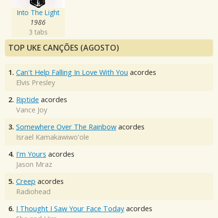
Into The Light
1986
3 tabs
TOP UKE CANÇÕES (AGOSTO)
1.
Can't Help Falling In Love With You
acordes
Elvis Presley
2.
Riptide
acordes
Vance Joy
3.
Somewhere Over The Rainbow
acordes
Israel Kamakawiwo'ole
4.
I'm Yours
acordes
Jason Mraz
5.
Creep
acordes
Radiohead
6.
I Thought I Saw Your Face Today
acordes