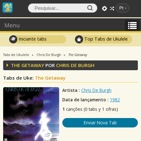
Pt
Menu
Iniciante tabs
Top Tabs de Ukulele
Tabs de Ukulele
Chris De Burgh
The Getaway
THE GETAWAY
POR
CHRIS DE BURGH
Tabs de Uke:
The Getaway
Artista :
Chris De Burgh
Data de lançamento :
1982
1
canções (0 tabs y 1 cifras)
Enviar Nova Tab