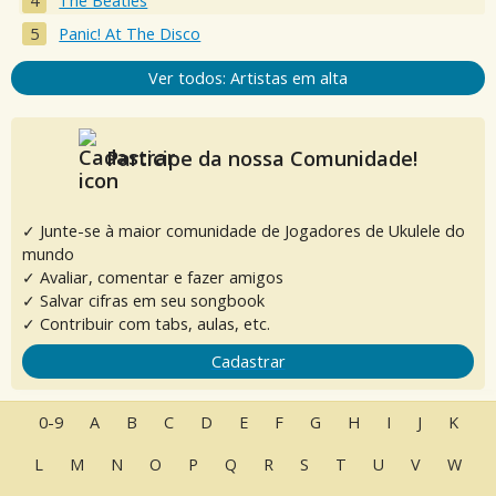
The Beatles
Panic! At The Disco
Ver todos: Artistas em alta
Participe da nossa Comunidade!
✓ Junte-se à maior comunidade de Jogadores de Ukulele do
mundo
✓ Avaliar, comentar e fazer amigos
✓ Salvar cifras em seu songbook
✓ Contribuir com tabs, aulas, etc.
Cadastrar
0-9
A
B
C
D
E
F
G
H
I
J
K
L
M
N
O
P
Q
R
S
T
U
V
W