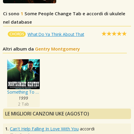
Ci sono
1
Some People Change
Tab e accordi di ukulele
nel database
CHORDS
What Do Ya Think About That
Altri album da
Gentry Montgomery
Something To Be Proud Of: Best Of 1999-2005
1999
2 Tab
LE MIGLIORI CANZONI UKE (AGOSTO)
1.
Can't Help Falling In Love With You
accordi