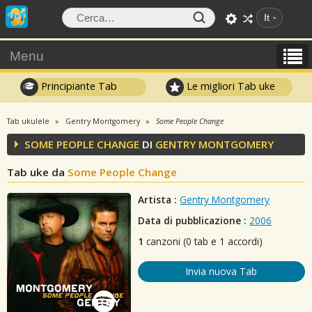
It
Menu
Principiante Tab
Le migliori Tab uke
Tab ukulele
Gentry Montgomery
Some People Change
SOME PEOPLE CHANGE
DI
GENTRY MONTGOMERY
Tab uke da
Some People Change
Artista :
Gentry Montgomery
Data di pubblicazione :
2006
1
canzoni (0 tab e 1 accordi)
Invia nuova Tab