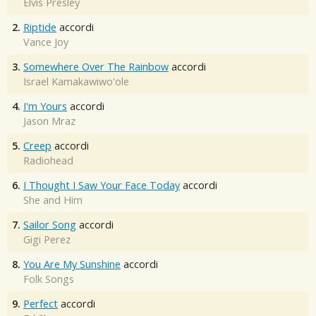
Elvis Presley
2.
Riptide
accordi
Vance Joy
3.
Somewhere Over The Rainbow
accordi
Israel Kamakawiwo'ole
4.
I'm Yours
accordi
Jason Mraz
5.
Creep
accordi
Radiohead
6.
I Thought I Saw Your Face Today
accordi
She and Him
7.
Sailor Song
accordi
Gigi Perez
8.
You Are My Sunshine
accordi
Folk Songs
9.
Perfect
accordi