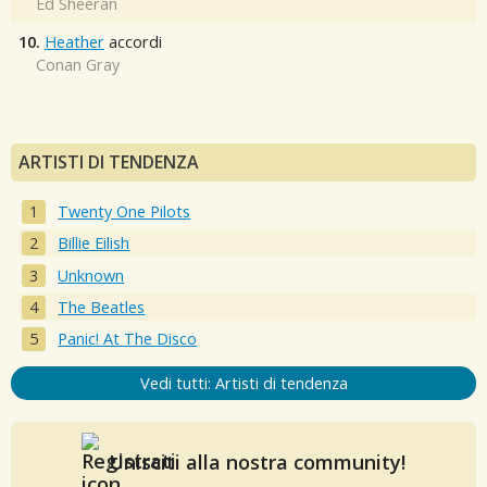
Ed Sheeran
10.
Heather
accordi
Conan Gray
ARTISTI DI TENDENZA
Twenty One Pilots
Billie Eilish
Unknown
The Beatles
Panic! At The Disco
Vedi tutti: Artisti di tendenza
Unisciti alla nostra community!