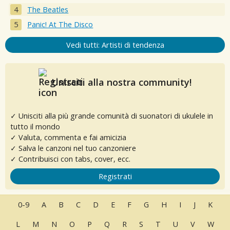
The Beatles
Panic! At The Disco
Vedi tutti: Artisti di tendenza
Unisciti alla nostra community!
✓ Unisciti alla più grande comunità di suonatori di ukulele in
tutto il mondo
✓ Valuta, commenta e fai amicizia
✓ Salva le canzoni nel tuo canzoniere
✓ Contribuisci con tabs, cover, ecc.
Registrati
0-9
A
B
C
D
E
F
G
H
I
J
K
L
M
N
O
P
Q
R
S
T
U
V
W