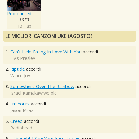
Pronounced' Leh-'Nerd 'Skin-'Nerd
1973
13 Tab
LE MIGLIORI CANZONI UKE (AGOSTO)
1.
Can't Help Falling In Love With You
accordi
Elvis Presley
2.
Riptide
accordi
Vance Joy
3.
Somewhere Over The Rainbow
accordi
Israel Kamakawiwo'ole
4.
I'm Yours
accordi
Jason Mraz
5.
Creep
accordi
Radiohead
6.
I Thought I Saw Your Face Today
accordi