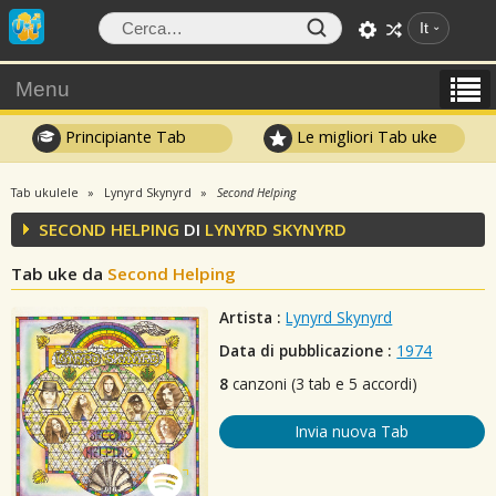
It
Menu
Principiante Tab
Le migliori Tab uke
Tab ukulele
Lynyrd Skynyrd
Second Helping
SECOND HELPING
DI
LYNYRD SKYNYRD
Tab uke da
Second Helping
Artista :
Lynyrd Skynyrd
Data di pubblicazione :
1974
8
canzoni (3 tab e 5 accordi)
Invia nuova Tab