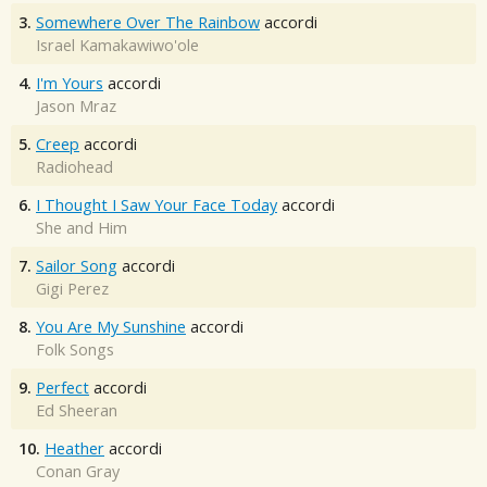
3.
Somewhere Over The Rainbow
accordi
Israel Kamakawiwo'ole
4.
I'm Yours
accordi
Jason Mraz
5.
Creep
accordi
Radiohead
6.
I Thought I Saw Your Face Today
accordi
She and Him
7.
Sailor Song
accordi
Gigi Perez
8.
You Are My Sunshine
accordi
Folk Songs
9.
Perfect
accordi
Ed Sheeran
10.
Heather
accordi
Conan Gray