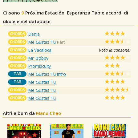
Ci sono
9
Próxima Estación: Esperanza
Tab e accordi di
ukulele nel database
CHORDS
Denia
CHORDS
Me Gustas Tu
Part
CHORDS
La Vacaloca
Vota la canzone!
CHORDS
Mr. Bobby
CHORDS
Promiscuity
TAB
Me Gustas Tu Intro
TAB
Me Gustas Tu
CHORDS
Me Gustas Tu
CHORDS
Me Gustas Tu
Altri album da
Manu Chao