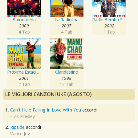
Baïonarena
La Radiolina
Radio Bemba Sound System
2009
2007
2002
4 Tab
4 Tab
1 Tab
Próxima Estación: Esperanza
Clandestino
2001
1998
2 Tab
12 Tab
LE MIGLIORI CANZONI UKE (AGOSTO)
1.
Can't Help Falling In Love With You
accordi
Elvis Presley
2.
Riptide
accordi
Vance Joy