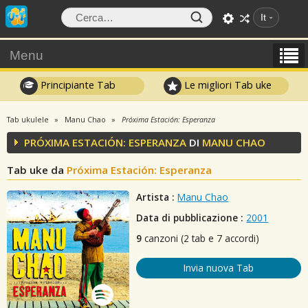
It
Menu
Principiante Tab
Le migliori Tab uke
Tab ukulele
Manu Chao
Próxima Estación: Esperanza
PRÓXIMA ESTACIÓN: ESPERANZA
DI
MANU CHAO
Tab uke da
Próxima Estación: Esperanza
Artista :
Manu Chao
Data di pubblicazione :
2001
9
canzoni (2 tab e 7 accordi)
Invia nuova Tab