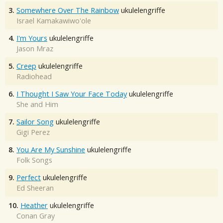
3.
Somewhere Over The Rainbow
ukulelengriffe
Israel Kamakawiwo'ole
4.
I'm Yours
ukulelengriffe
Jason Mraz
5.
Creep
ukulelengriffe
Radiohead
6.
I Thought I Saw Your Face Today
ukulelengriffe
She and Him
7.
Sailor Song
ukulelengriffe
Gigi Perez
8.
You Are My Sunshine
ukulelengriffe
Folk Songs
9.
Perfect
ukulelengriffe
Ed Sheeran
10.
Heather
ukulelengriffe
Conan Gray