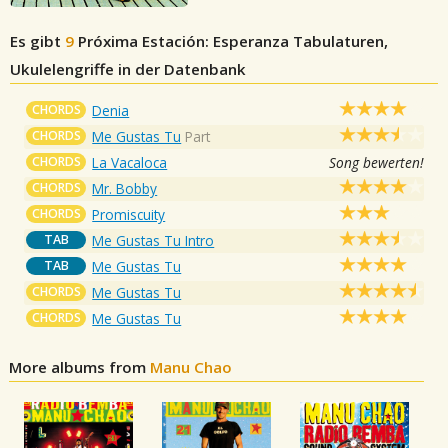
Es gibt
9
Próxima Estación: Esperanza
Tabulaturen,
Ukulelengriffe in der Datenbank
CHORDS
Denia
CHORDS
Me Gustas Tu
Part
CHORDS
La Vacaloca
Song bewerten!
CHORDS
Mr. Bobby
CHORDS
Promiscuity
TAB
Me Gustas Tu Intro
TAB
Me Gustas Tu
CHORDS
Me Gustas Tu
CHORDS
Me Gustas Tu
More albums from
Manu Chao