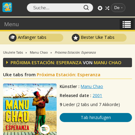
De
Menu
Anfänger tabs
Bester Uke Tabs
Ukulele Tabs
Manu Chao
Próxima Estación: Esperanza
PRÓXIMA ESTACIÓN: ESPERANZA
VON
MANU CHAO
Uke tabs from
Próxima Estación: Esperanza
Künstler :
Manu Chao
Released date :
2001
9
Lieder (2 tabs und 7 Akkorde)
Tab hinzufügen