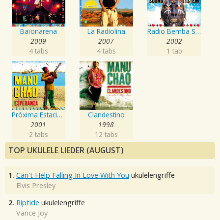
Baïonarena
La Radiolina
Radio Bemba Sound System
2009
2007
2002
4 tabs
4 tabs
1 tab
Próxima Estación: Esperanza
Clandestino
2001
1998
2 tabs
12 tabs
TOP UKULELE LIEDER (AUGUST)
1.
Can't Help Falling In Love With You
ukulelengriffe
Elvis Presley
2.
Riptide
ukulelengriffe
Vance Joy