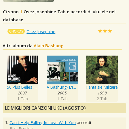
Ci sono
1
Osez Josephine
Tab e accordi di ukulele nel
database
CHORDS
Osez Josephine
Altri album da
Alain Bashung
50 Plus Belles Chansons
A Bashung- L'imprudence / Fantaisie Militaire / Osez Josephine
Fantaisie Militaire
2007
2005
1998
1 Tab
1 Tab
2 Tab
LE MIGLIORI CANZONI UKE (AGOSTO)
1.
Can't Help Falling In Love With You
accordi
Elvis Presley