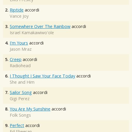
2.
Riptide
accordi
Vance Joy
3.
Somewhere Over The Rainbow
accordi
Israel Kamakawiwo'ole
4.
I'm Yours
accordi
Jason Mraz
5.
Creep
accordi
Radiohead
6.
I Thought I Saw Your Face Today
accordi
She and Him
7.
Sailor Song
accordi
Gigi Perez
8.
You Are My Sunshine
accordi
Folk Songs
9.
Perfect
accordi
Ed Sheeran