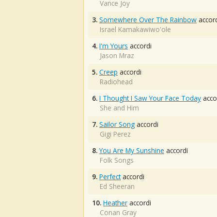
Vance Joy
3.
Somewhere Over The Rainbow
accord
Israel Kamakawiwo'ole
4.
I'm Yours
accordi
Jason Mraz
5.
Creep
accordi
Radiohead
6.
I Thought I Saw Your Face Today
acco
She and Him
7.
Sailor Song
accordi
Gigi Perez
8.
You Are My Sunshine
accordi
Folk Songs
9.
Perfect
accordi
Ed Sheeran
10.
Heather
accordi
Conan Gray