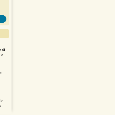
e di
 e
 e
le
a