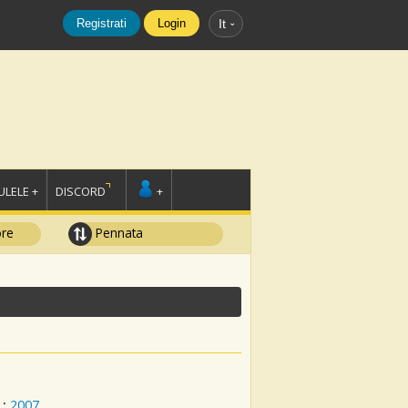
Registrati
Login
It
LELE +
DISCORD
+
ore
Pennata
:
2007