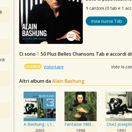
1
canzoni (0 tab e 1 acc
i
Invia nuova Tab
Ci sono
1
50 Plus Belles Chansons
Tab e accordi di
rdi
CHORDS
Volontaire
Vota la ca
Altri album da
Alain Bashung
A Bashung- L'imprudence / Fantaisie Militaire / Osez Josephine
Fantaisie Militaire
Osez Joseph
2005
1998
1991