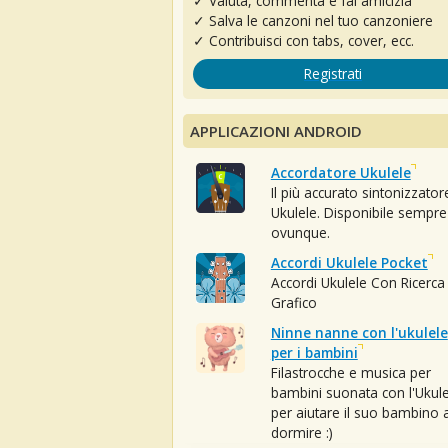
✓ Valuta, commenta e fai amicizia
✓ Salva le canzoni nel tuo canzoniere
✓ Contribuisci con tabs, cover, ecc.
Registrati
APPLICAZIONI ANDROID
Accordatore Ukulele
Il più accurato sintonizzator
Ukulele. Disponibile sempre
ovunque.
Accordi Ukulele Pocket
Accordi Ukulele Con Ricerca
Grafico
Ninne nanne con l'ukulele
per i bambini
Filastrocche e musica per
bambini suonata con l'Ukule
per aiutare il suo bambino 
dormire :)