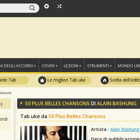
A DEGLI ACCORDI +
COVER +
LEZIONI +
STRUMENTI +
MONDO UKU
ante Tab
Le migliori Tab uke
Scelta dell'edit
Chansons
50 PLUS BELLES CHANSONS
DI
ALAIN BASHUNG
)
Tab uke da
50 Plus Belles Chansons
ordi
Artista :
Alain Bashung
Data di pubblicazione 