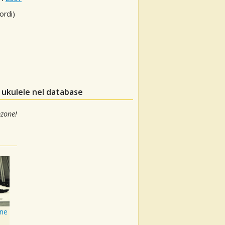
ordi)
 ukulele nel database
nzone!
ine