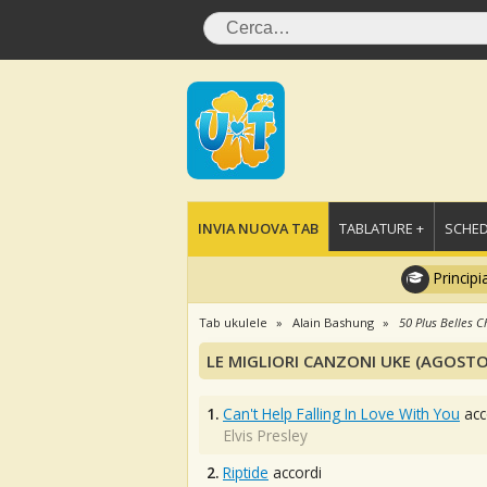
INVIA NUOVA TAB
TABLATURE +
SCHED
Principi
Tab ukulele
Alain Bashung
50 Plus Belles 
LE MIGLIORI CANZONI UKE (AGOSTO
1.
Can't Help Falling In Love With You
acc
Elvis Presley
2.
Riptide
accordi