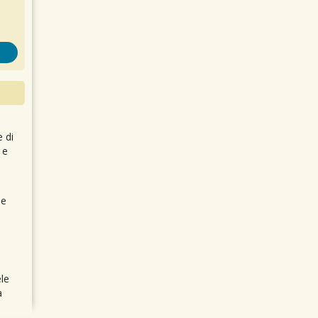
e di
 e
 e
le
a