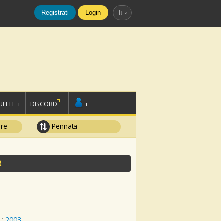
Registrati
Login
It
LELE +
DISCORD
+
ore
Pennata
R
:
2003