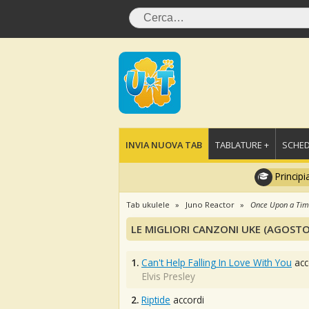
INVIA NUOVA TAB
TABLATURE +
SCHED
Principi
Tab ukulele
Juno Reactor
Once Upon a Tim
LE MIGLIORI CANZONI UKE (AGOSTO
1.
Can't Help Falling In Love With You
acc
Elvis Presley
2.
Riptide
accordi