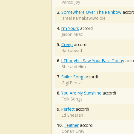
Vance Joy
3.
Somewhere Over The Rainbow
accord
Israel Kamakawiwo'ole
4.
I'm Yours
accordi
Jason Mraz
5.
Creep
accordi
Radiohead
6.
I Thought I Saw Your Face Today
acco
She and Him
7.
Sailor Song
accordi
Gigi Perez
8.
You Are My Sunshine
accordi
Folk Songs
9.
Perfect
accordi
Ed Sheeran
10.
Heather
accordi
Conan Gray