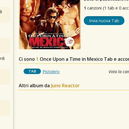
1
canzoni (1 tab e 0 acc
i
Invia nuova Tab
rdi
Ci sono
1
Once Upon a Time in Mexico
Tab e accor
TAB
Pistolero
Vota la ca
Altri album da
Juno Reactor