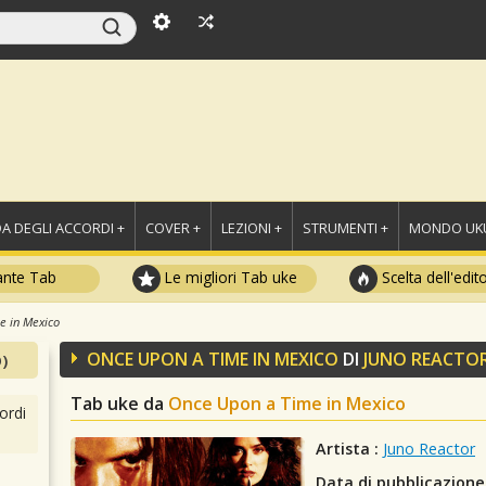
A DEGLI ACCORDI +
COVER +
LEZIONI +
STRUMENTI +
MONDO UKU
ante Tab
Le migliori Tab uke
Scelta dell'edit
e in Mexico
ONCE UPON A TIME IN MEXICO
DI
JUNO REACTO
)
Tab uke da
Once Upon a Time in Mexico
ordi
Artista :
Juno Reactor
Data di pubblicazione 