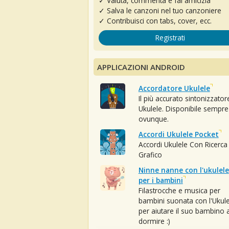
✓ Valuta, commenta e fai amicizia
✓ Salva le canzoni nel tuo canzoniere
✓ Contribuisci con tabs, cover, ecc.
Registrati
APPLICAZIONI ANDROID
Accordatore Ukulele
Il più accurato sintonizzator
Ukulele. Disponibile sempre
ovunque.
Accordi Ukulele Pocket
Accordi Ukulele Con Ricerca
Grafico
Ninne nanne con l'ukulele
per i bambini
Filastrocche e musica per
bambini suonata con l'Ukule
per aiutare il suo bambino 
dormire :)