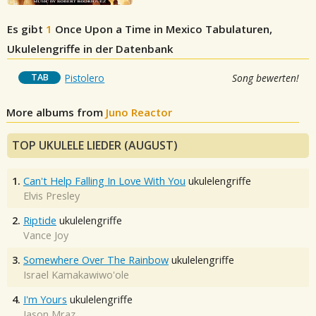
Es gibt
1
Once Upon a Time in Mexico
Tabulaturen,
Ukulelengriffe in der Datenbank
TAB
Pistolero
Song bewerten!
More albums from
Juno Reactor
TOP UKULELE LIEDER (AUGUST)
1.
Can't Help Falling In Love With You
ukulelengriffe
Elvis Presley
2.
Riptide
ukulelengriffe
Vance Joy
3.
Somewhere Over The Rainbow
ukulelengriffe
Israel Kamakawiwo'ole
4.
I'm Yours
ukulelengriffe
Jason Mraz