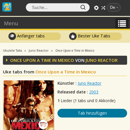
De
Menu
Anfänger tabs
Bester Uke Tabs
Ukulele Tabs
Juno Reactor
Once Upon a Time in Mexico
ONCE UPON A TIME IN MEXICO
VON
JUNO REACTOR
Uke tabs from
Once Upon a Time in Mexico
Künstler :
Juno Reactor
Released date :
2003
1
Lieder (1 tabs und 0 Akkorde)
Tab hinzufügen