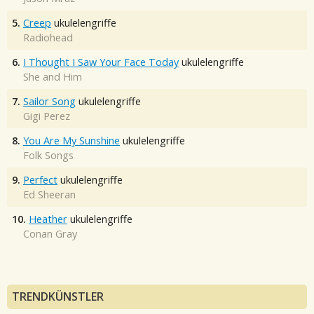
5.
Creep
ukulelengriffe
Radiohead
6.
I Thought I Saw Your Face Today
ukulelengriffe
She and Him
7.
Sailor Song
ukulelengriffe
Gigi Perez
8.
You Are My Sunshine
ukulelengriffe
Folk Songs
9.
Perfect
ukulelengriffe
Ed Sheeran
10.
Heather
ukulelengriffe
Conan Gray
TRENDKÜNSTLER