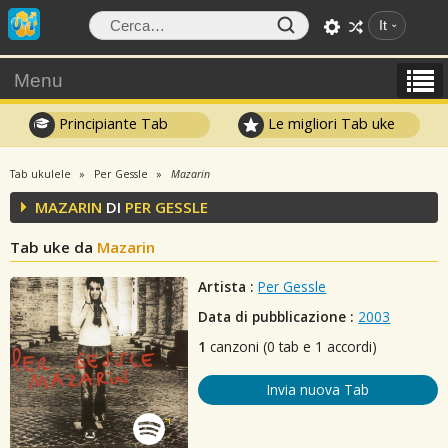
It
Menu
Principiante Tab
Le migliori Tab uke
Tab ukulele
Per Gessle
Mazarin
MAZARIN
DI
PER GESSLE
Tab uke da
Mazarin
Artista :
Per Gessle
Data di pubblicazione :
2003
1
canzoni (0 tab e 1 accordi)
Invia nuova Tab