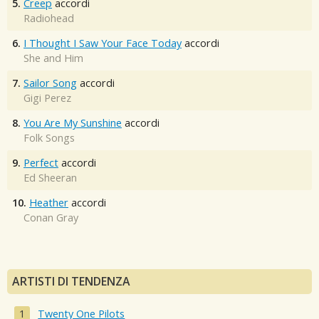
5.
Creep
accordi
Radiohead
6.
I Thought I Saw Your Face Today
accordi
She and Him
7.
Sailor Song
accordi
Gigi Perez
8.
You Are My Sunshine
accordi
Folk Songs
9.
Perfect
accordi
Ed Sheeran
10.
Heather
accordi
Conan Gray
ARTISTI DI TENDENZA
Twenty One Pilots