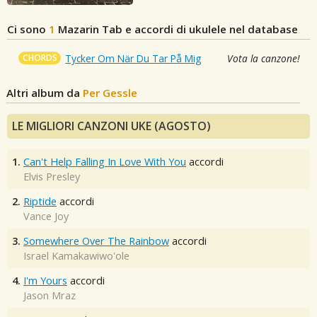
Ci sono
1
Mazarin
Tab e accordi di ukulele nel database
CHORDS
Tycker Om När Du Tar På Mig
Vota la canzone!
Altri album da
Per Gessle
LE MIGLIORI CANZONI UKE (AGOSTO)
1.
Can't Help Falling In Love With You
accordi
Elvis Presley
2.
Riptide
accordi
Vance Joy
3.
Somewhere Over The Rainbow
accordi
Israel Kamakawiwo'ole
4.
I'm Yours
accordi
Jason Mraz