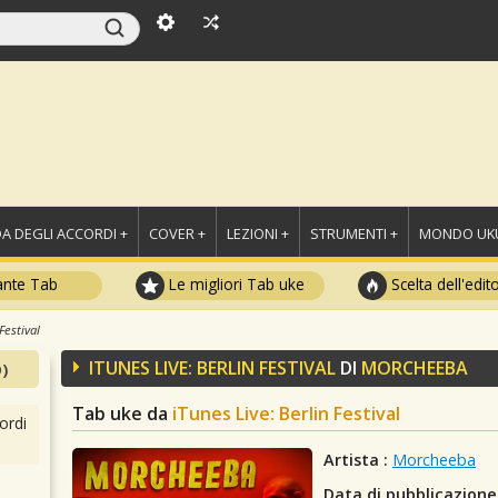
A DEGLI ACCORDI +
COVER +
LEZIONI +
STRUMENTI +
MONDO UKU
ante Tab
Le migliori Tab uke
Scelta dell'edit
Festival
ITUNES LIVE: BERLIN FESTIVAL
DI
MORCHEEBA
)
Tab uke da
iTunes Live: Berlin Festival
ordi
Artista :
Morcheeba
Data di pubblicazione 