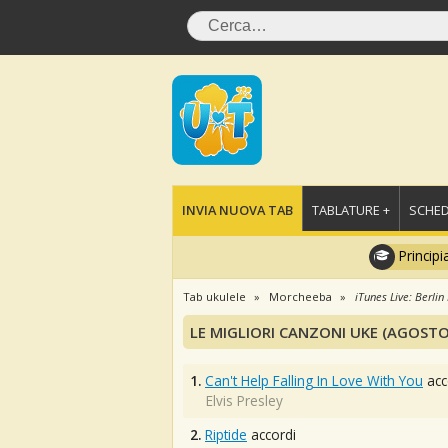
INVIA NUOVA TAB
TABLATURE +
SCHED
Principi
Tab ukulele
Morcheeba
iTunes Live: Berlin 
LE MIGLIORI CANZONI UKE (AGOSTO
1.
Can't Help Falling In Love With You
acc
Elvis Presley
2.
Riptide
accordi