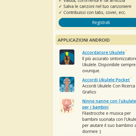
✓ Valuta, commenta e fai amicizia
✓ Salva le canzoni nel tuo canzoniere
✓ Contribuisci con tabs, cover, ecc.
Registrati
APPLICAZIONI ANDROID
Accordatore Ukulele
Il più accurato sintonizzator
Ukulele. Disponibile sempre
ovunque.
Accordi Ukulele Pocket
Accordi Ukulele Con Ricerca
Grafico
Ninne nanne con l'ukulele
per i bambini
Filastrocche e musica per
bambini suonata con l'Ukule
per aiutare il suo bambino 
dormire :)