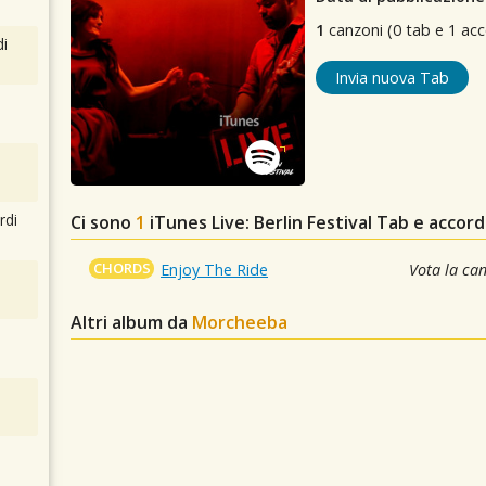
1
canzoni (0 tab e 1 acc
i
Invia nuova Tab
rdi
Ci sono
1
iTunes Live: Berlin Festival
Tab e accordi
CHORDS
Enjoy The Ride
Vota la ca
Altri album da
Morcheeba