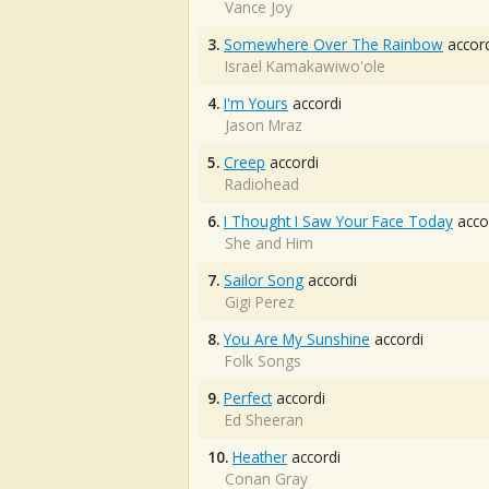
Vance Joy
3.
Somewhere Over The Rainbow
accord
Israel Kamakawiwo'ole
4.
I'm Yours
accordi
Jason Mraz
5.
Creep
accordi
Radiohead
6.
I Thought I Saw Your Face Today
acco
She and Him
7.
Sailor Song
accordi
Gigi Perez
8.
You Are My Sunshine
accordi
Folk Songs
9.
Perfect
accordi
Ed Sheeran
10.
Heather
accordi
Conan Gray