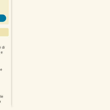
e di
 e
 e
le
a