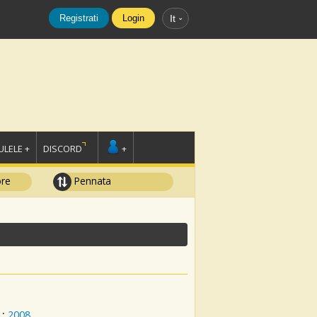
Registrati
Login
It
LELE +
DISCORD
+
ore
Pennata
:
2008