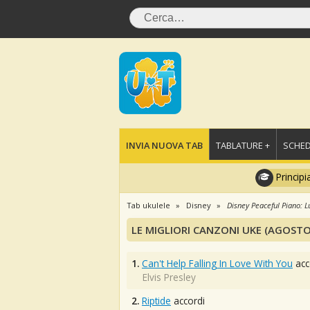
INVIA NUOVA TAB
TABLATURE +
SCHED
Principi
Tab ukulele
Disney
Disney Peaceful Piano: L
LE MIGLIORI CANZONI UKE (AGOSTO
1.
Can't Help Falling In Love With You
acc
Elvis Presley
2.
Riptide
accordi