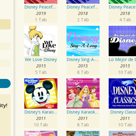
Disney Peaceful Piano: Love Songs
Disney Peaceful Piano: Chill
2019
2018
2018
1 Tab
2 Tab
4 Tab
We Love Disney
Disney Sing-A-Long
2015
2015
2015
5 Tab
8 Tab
10 Tab
ty!
Disney's Karaoke Series: Disney's Greatest Hits
Disney Karaoke Series: Disney Princess Music Box
Disney Class
2011
2011
2011
10 Tab
8 Tab
10 Tab