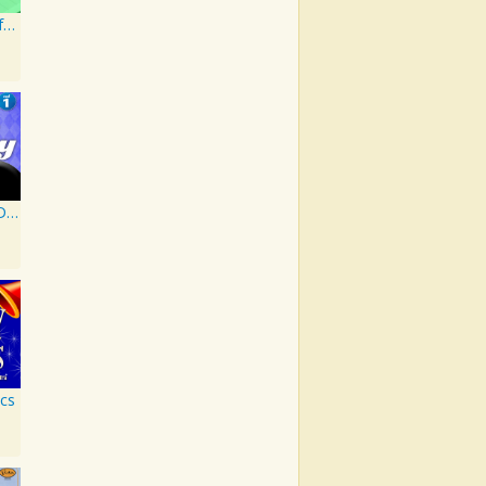
Disney Peaceful Piano: Happy
Lo Mejor de Disney en Español Vol. 1
ics