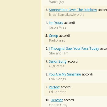
Vance Joy
3.
Somewhere Over The Rainbow
accord
Israel Kamakawiwo'ole
4.
I'm Yours
accordi
Jason Mraz
5.
Creep
accordi
Radiohead
6.
I Thought I Saw Your Face Today
acco
She and Him
7.
Sailor Song
accordi
Gigi Perez
8.
You Are My Sunshine
accordi
Folk Songs
9.
Perfect
accordi
Ed Sheeran
10.
Heather
accordi
Conan Gray