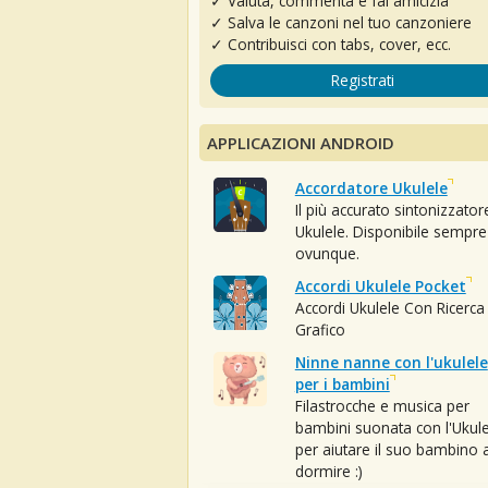
✓ Valuta, commenta e fai amicizia
✓ Salva le canzoni nel tuo canzoniere
✓ Contribuisci con tabs, cover, ecc.
Registrati
APPLICAZIONI ANDROID
Accordatore Ukulele
Il più accurato sintonizzator
Ukulele. Disponibile sempre
ovunque.
Accordi Ukulele Pocket
Accordi Ukulele Con Ricerca
Grafico
Ninne nanne con l'ukulele
per i bambini
Filastrocche e musica per
bambini suonata con l'Ukule
per aiutare il suo bambino 
dormire :)