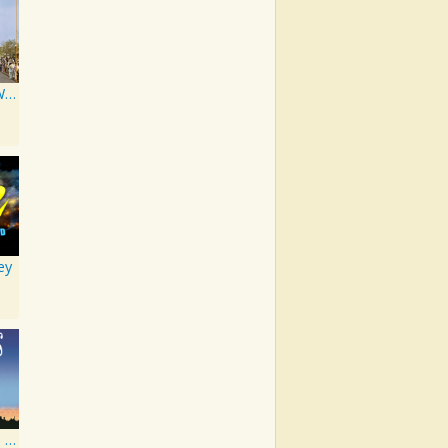
Walt Disney World Band
ey
Mary Poppins Original Soundtrack