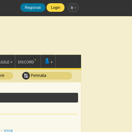
Registrati
Login
It
LELE +
DISCORD
+
ore
Pennata
:
2018