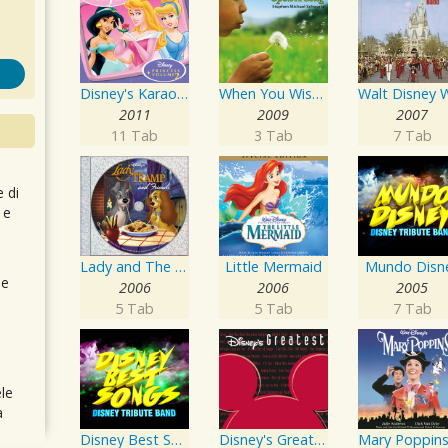
Disney's Karaoke Series: Disney Princess Volume 2
When You Wish Upon a Song
2011
2009
2007
11 Tab
3 Tab
7 Tab
e di
 e
Lady and The Tramp and Friends
Little Mermaid
Mundo Disn
 e
2006
2006
2005
5 Tab
5 Tab
7 Tab
le
a
Disney Best Songs
Disney's Greatest Volume 3