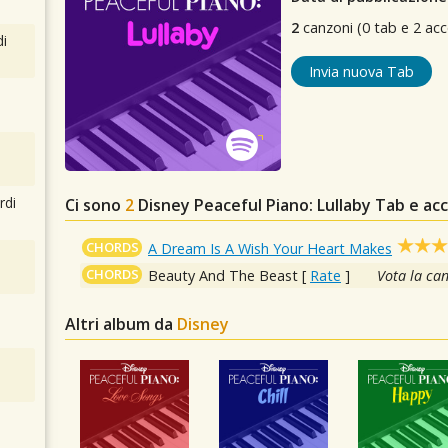
2
canzoni (0 tab e 2 acc
i
Invia nuova Tab
rdi
Ci sono
2
Disney Peaceful Piano: Lullaby
Tab e acc
CHORDS
A Dream Is A Wish Your Heart Makes
CHORDS
Beauty And The Beast
[
Rate
]
Vota la ca
Altri album da
Disney