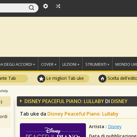
A DEGLI ACCORDI +
COVER +
LEZIONI +
STRUMENTI +
MONDO UKU
ante Tab
Le migliori Tab uke
Scelta dell'edit
ullaby
DISNEY PEACEFUL PIANO: LULLABY
DI
DISNEY
)
Tab uke da
Disney Peaceful Piano: Lullaby
ordi
Artista :
Disney
Data di pubblicazione 