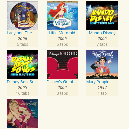
Lady and The Tramp and Friends
Little Mermaid
Mundo Disney
2006
2006
2005
5 tabs
5 tabs
7 tabs
Disney Best Songs
Disney's Greatest Volume 3
Mary Poppins Original Soundtrack
2005
2002
1997
16 tabs
3 tabs
1 tab