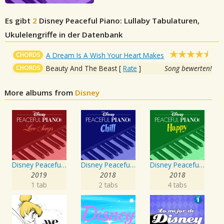
Es gibt
2
Disney Peaceful Piano: Lullaby
Tabulaturen,
Ukulelengriffe in der Datenbank
CHORDS
A Dream Is A Wish Your Heart Makes
CHORDS
Beauty And The Beast
[
Rate
]
Song bewerten!
More albums from
Disney
Disney Peaceful Piano: Love Songs
Disney Peaceful Piano: Chill
Disney Peaceful Piano: Happy
2019
2018
2018
1 tab
2 tabs
4 tabs