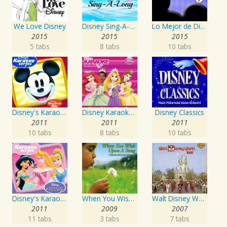
We Love Disney
Disney Sing-A-Long
Lo Mejor de Disney en Español Vol. 1
2015
2015
2015
5 tabs
8 tabs
10 tabs
Disney's Karaoke Series: Disney's Greatest Hits
Disney Karaoke Series: Disney Princess Music Box
Disney Classics
2011
2011
2011
10 tabs
8 tabs
10 tabs
Disney's Karaoke Series: Disney Princess Volume 2
When You Wish Upon a Song
Walt Disney World Band
2011
2009
2007
11 tabs
3 tabs
7 tabs