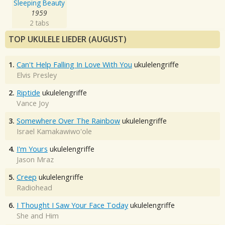
Sleeping Beauty
1959
2 tabs
TOP UKULELE LIEDER (AUGUST)
1.
Can't Help Falling In Love With You
ukulelengriffe
Elvis Presley
2.
Riptide
ukulelengriffe
Vance Joy
3.
Somewhere Over The Rainbow
ukulelengriffe
Israel Kamakawiwo'ole
4.
I'm Yours
ukulelengriffe
Jason Mraz
5.
Creep
ukulelengriffe
Radiohead
6.
I Thought I Saw Your Face Today
ukulelengriffe
She and Him