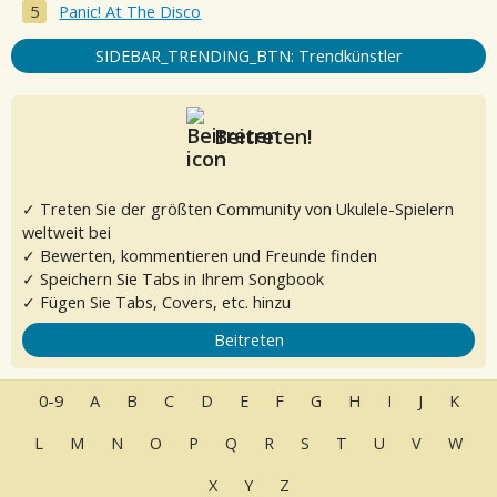
Panic! At The Disco
SIDEBAR_TRENDING_BTN: Trendkünstler
Beitreten!
✓ Treten Sie der größten Community von Ukulele-Spielern
weltweit bei
✓ Bewerten, kommentieren und Freunde finden
✓ Speichern Sie Tabs in Ihrem Songbook
✓ Fügen Sie Tabs, Covers, etc. hinzu
Beitreten
0-9
A
B
C
D
E
F
G
H
I
J
K
L
M
N
O
P
Q
R
S
T
U
V
W
X
Y
Z