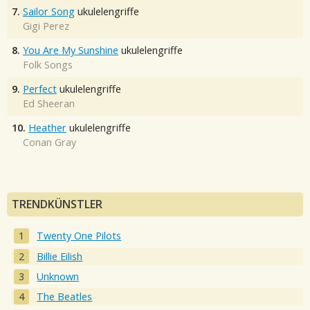
7.
Sailor Song
ukulelengriffe
Gigi Perez
8.
You Are My Sunshine
ukulelengriffe
Folk Songs
9.
Perfect
ukulelengriffe
Ed Sheeran
10.
Heather
ukulelengriffe
Conan Gray
TRENDKÜNSTLER
Twenty One Pilots
Billie Eilish
Unknown
The Beatles