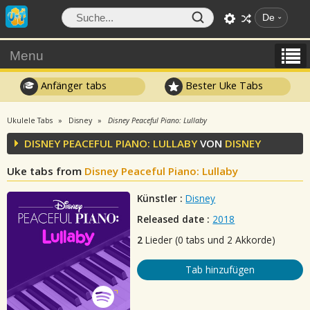
De
Menu
Anfänger tabs
Bester Uke Tabs
Ukulele Tabs
Disney
Disney Peaceful Piano: Lullaby
DISNEY PEACEFUL PIANO: LULLABY
VON
DISNEY
Uke tabs from
Disney Peaceful Piano: Lullaby
Künstler :
Disney
Released date :
2018
2
Lieder (0 tabs und 2 Akkorde)
Tab hinzufügen