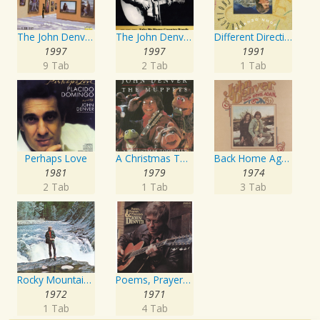
The John Denver Collection, Vol. 1: Take Me Home Country Roads
The John Denver Collection, Vol 1: Take Me Home Country Roads
Different Directions
1997
1997
1991
9 Tab
2 Tab
1 Tab
Perhaps Love
A Christmas Together - John Denver & The Muppets
Back Home Again
1981
1979
1974
2 Tab
1 Tab
3 Tab
Rocky Mountain High
Poems, Prayers and Promises
1972
1971
1 Tab
4 Tab