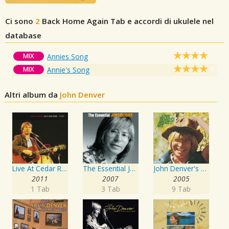
Ci sono
2
Back Home Again
Tab e accordi di ukulele nel
database
MIX
Annies Song
MIX
Annie's Song
Altri album da
John Denver
Live At Cedar Rapids - 12/10/87
The Essential John Denver
John Denver's Greatest Hits
2011
2007
2005
1 Tab
3 Tab
9 Tab