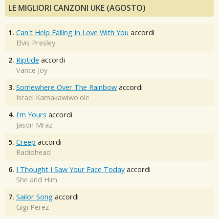
LE MIGLIORI CANZONI UKE (AGOSTO)
1.
Can't Help Falling In Love With You
accordi
Elvis Presley
2.
Riptide
accordi
Vance Joy
3.
Somewhere Over The Rainbow
accordi
Israel Kamakawiwo'ole
4.
I'm Yours
accordi
Jason Mraz
5.
Creep
accordi
Radiohead
6.
I Thought I Saw Your Face Today
accordi
She and Him
7.
Sailor Song
accordi
Gigi Perez