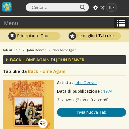
It
Menu
Principiante Tab
Le migliori Tab uke
Tab ukulele
John Denver
Back Home Again
BACK HOME AGAIN
DI
JOHN DENVER
Tab uke da
Back Home Again
Artista :
John Denver
Data di pubblicazione :
1974
2
canzoni (2 tab e 0 accordi)
Invia nuova Tab