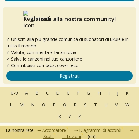
Unisciti alla nostra community!
✓ Unisciti alla più grande comunità di suonatori di ukulele in
tutto il mondo
✓ Valuta, commenta e fai amicizia
✓ Salva le canzoni nel tuo canzoniere
✓ Contribuisci con tabs, cover, ecc.
Registrati
0-9
A
B
C
D
E
F
G
H
I
J
K
L
M
N
O
P
Q
R
S
T
U
V
W
X
Y
Z
La nostra rete:
Accordatore
Diagrammi di accordi
Scale
Lezioni
(en)