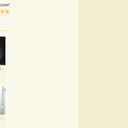
nzone!
1000 Forms Of Fear
Eye of the Needle