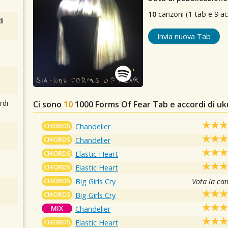
10
canzoni (1 tab e 9 ac
i
Invia nuova Tab
rdi
Ci sono
10
1000 Forms Of Fear
Tab e accordi di uk
CHORDS
Chandelier
CHORDS
Chandelier
CHORDS
Elastic Heart
CHORDS
Elastic Heart
CHORDS
Big Girls Cry
Vota la ca
CHORDS
Big Girls Cry
MIX
Chandelier
CHORDS
Elastic Heart