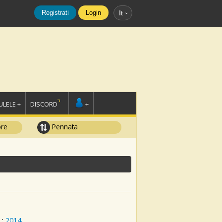
Registrati
Login
It
LELE +
DISCORD
+
ore
Pennata
:
2014