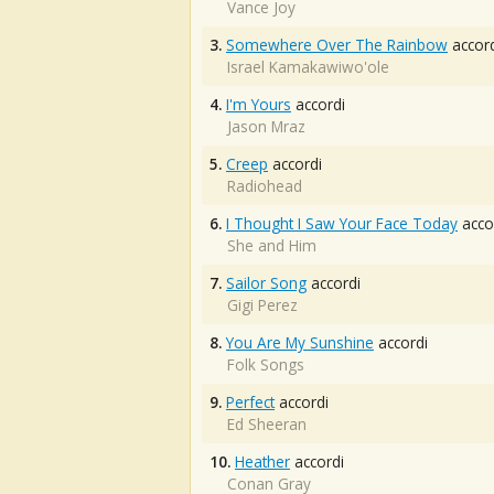
Vance Joy
3.
Somewhere Over The Rainbow
accord
Israel Kamakawiwo'ole
4.
I'm Yours
accordi
Jason Mraz
5.
Creep
accordi
Radiohead
6.
I Thought I Saw Your Face Today
acco
She and Him
7.
Sailor Song
accordi
Gigi Perez
8.
You Are My Sunshine
accordi
Folk Songs
9.
Perfect
accordi
Ed Sheeran
10.
Heather
accordi
Conan Gray