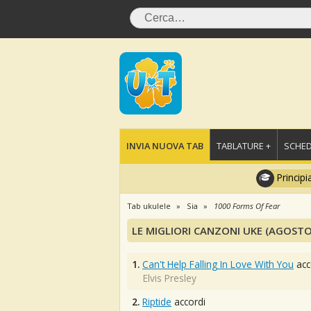
INVIA NUOVA TAB
TABLATURE +
SCHED
Principi
Tab ukulele
Sia
1000 Forms Of Fear
LE MIGLIORI CANZONI UKE (AGOSTO
1.
Can't Help Falling In Love With You
acc
Elvis Presley
2.
Riptide
accordi