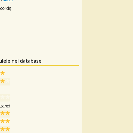
cordi)
ulele nel database
nzone!