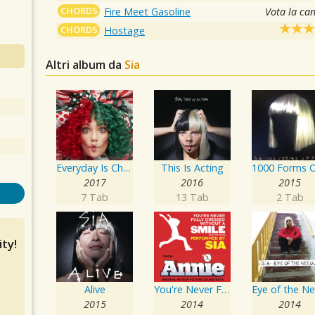
CHORDS
Fire Meet Gasoline
Vota la ca
CHORDS
Hostage
Altri album da
Sia
Everyday Is Christmas
This Is Acting
2017
2016
2015
7 Tab
13 Tab
2 Tab
ty!
Alive
You're Never Fully Dressed Without a Smile
2015
2014
2014