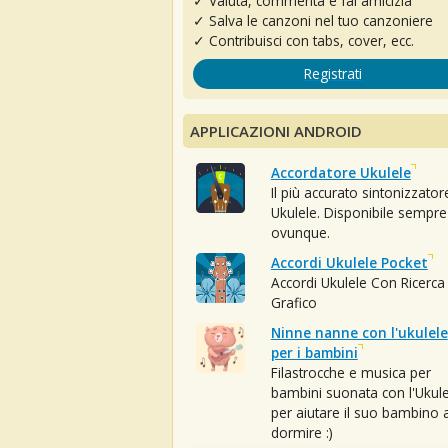
✓ Valuta, commenta e fai amicizia
✓ Salva le canzoni nel tuo canzoniere
✓ Contribuisci con tabs, cover, ecc.
Registrati
APPLICAZIONI ANDROID
Accordatore Ukulele
Il più accurato sintonizzator
Ukulele. Disponibile sempre
ovunque.
Accordi Ukulele Pocket
Accordi Ukulele Con Ricerca
Grafico
Ninne nanne con l'ukulele
per i bambini
Filastrocche e musica per
bambini suonata con l'Ukule
per aiutare il suo bambino 
dormire :)