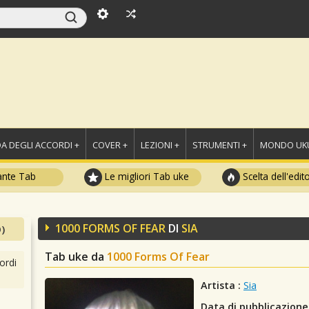
A DEGLI ACCORDI +
COVER +
LEZIONI +
STRUMENTI +
MONDO UKU
ante Tab
Le migliori Tab uke
Scelta dell'edit
1000 FORMS OF FEAR
DI
SIA
)
Tab uke da
1000 Forms Of Fear
ordi
Artista :
Sia
Data di pubblicazione 