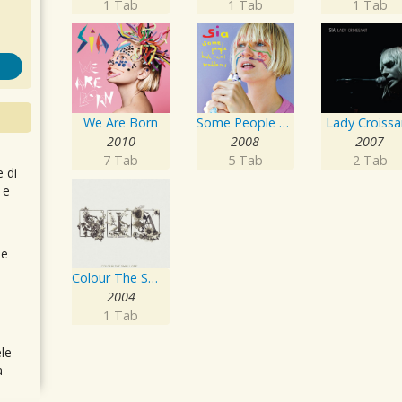
1 Tab
1 Tab
1 Tab
We Are Born
Some People Have REAL Problems
Lady Croissa
2010
2008
2007
7 Tab
5 Tab
2 Tab
e di
 e
 e
Colour The Small One
2004
1 Tab
le
a