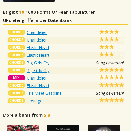
Es gibt
10
1000 Forms Of Fear
Tabulaturen,
Ukulelengriffe in der Datenbank
CHORDS
Chandelier
CHORDS
Chandelier
CHORDS
Elastic Heart
CHORDS
Elastic Heart
CHORDS
Big Girls Cry
Song bewerten!
CHORDS
Big Girls Cry
MIX
Chandelier
CHORDS
Elastic Heart
CHORDS
Fire Meet Gasoline
Song bewerten!
CHORDS
Hostage
More albums from
Sia