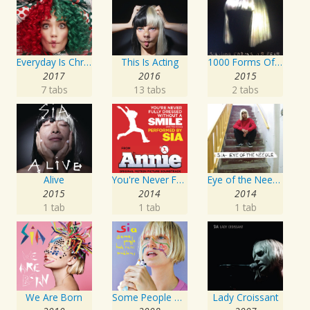
Everyday Is Christmas
This Is Acting
1000 Forms Of Fear
2017
2016
2015
7 tabs
13 tabs
2 tabs
Alive
You're Never Fully Dressed Without a Smile
Eye of the Needle
2015
2014
2014
1 tab
1 tab
1 tab
We Are Born
Some People Have REAL Problems
Lady Croissant