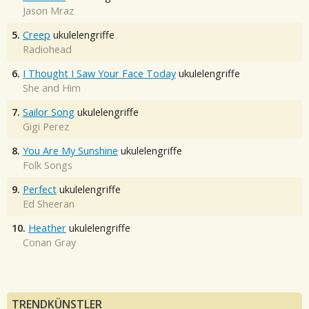
Jason Mraz
5.
Creep
ukulelengriffe
Radiohead
6.
I Thought I Saw Your Face Today
ukulelengriffe
She and Him
7.
Sailor Song
ukulelengriffe
Gigi Perez
8.
You Are My Sunshine
ukulelengriffe
Folk Songs
9.
Perfect
ukulelengriffe
Ed Sheeran
10.
Heather
ukulelengriffe
Conan Gray
TRENDKÜNSTLER