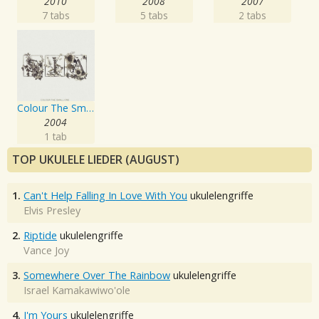
2010
2008
2007
7 tabs
5 tabs
2 tabs
Colour The Small One
2004
1 tab
TOP UKULELE LIEDER (AUGUST)
1.
Can't Help Falling In Love With You
ukulelengriffe
Elvis Presley
2.
Riptide
ukulelengriffe
Vance Joy
3.
Somewhere Over The Rainbow
ukulelengriffe
Israel Kamakawiwo'ole
4.
I'm Yours
ukulelengriffe