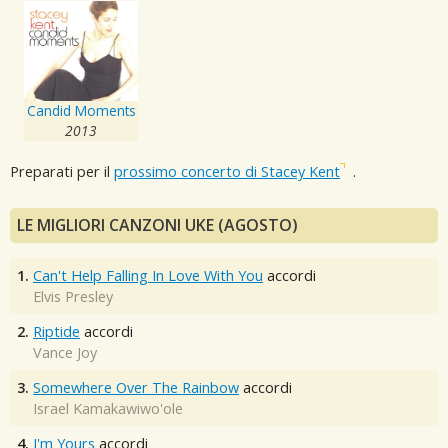
Candid Moments
2013
Preparati per il
prossimo concerto di Stacey Kent
.
LE MIGLIORI CANZONI UKE (AGOSTO)
1.
Can't Help Falling In Love With You
accordi
Elvis Presley
2.
Riptide
accordi
Vance Joy
3.
Somewhere Over The Rainbow
accordi
Israel Kamakawiwo'ole
4.
I'm Yours
accordi