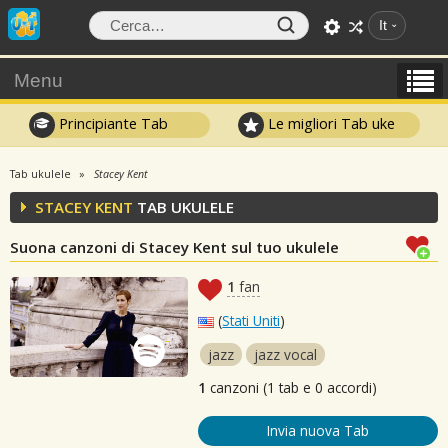
It
Menu
Principiante Tab
Le migliori Tab uke
Tab ukulele
Stacey Kent
STACEY KENT
TAB UKULELE
Suona canzoni di Stacey Kent sul tuo ukulele
1
fan
(
Stati Uniti
)
jazz
jazz vocal
1
canzoni (1 tab e 0 accordi)
Invia nuova Tab