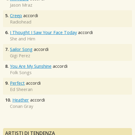
Jason Mraz
5.
Creep
accordi
Radiohead
6.
I Thought I Saw Your Face Today
accordi
She and Him
7.
Sailor Song
accordi
Gigi Perez
8.
You Are My Sunshine
accordi
Folk Songs
9.
Perfect
accordi
Ed Sheeran
10.
Heather
accordi
Conan Gray
ARTISTI DI TENDENZA