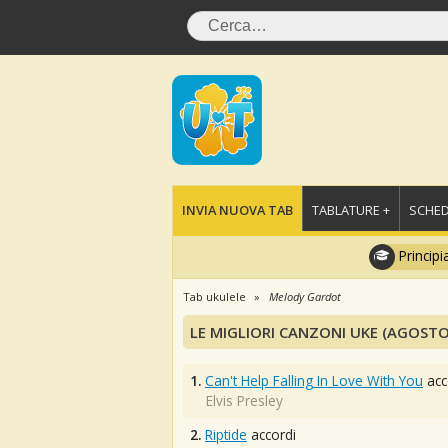
INVIA NUOVA TAB
TABLATURE +
SCHED
Principi
Tab ukulele
Melody Gardot
LE MIGLIORI CANZONI UKE (AGOSTO
1.
Can't Help Falling In Love With You
acc
Elvis Presley
2.
Riptide
accordi