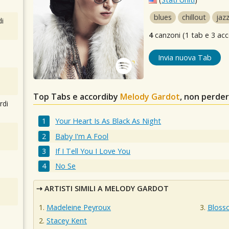
blues
chillout
jaz
i
4
canzoni (1 tab e 3 acc
Invia nuova Tab
Top Tabs e accordiby
Melody Gardot
, non perde
rdi
Your Heart Is As Black As Night
Baby I'm A Fool
If I Tell You I Love You
No Se
ARTISTI SIMILI A MELODY GARDOT
Madeleine Peyroux
Bloss
Stacey Kent