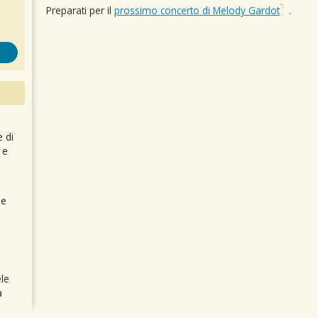
Preparati per il
prossimo concerto di Melody Gardot
.
e di
 e
 e
le
a