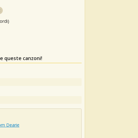
z
ordi)
re queste canzoni!
om Dearie