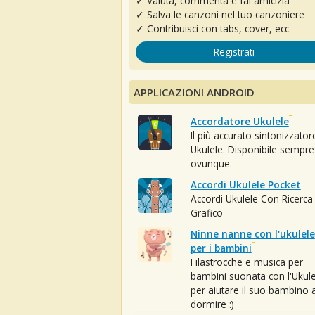
✓ Valuta, commenta e fai amicizia
✓ Salva le canzoni nel tuo canzoniere
✓ Contribuisci con tabs, cover, ecc.
Registrati
APPLICAZIONI ANDROID
Accordatore Ukulele
Il più accurato sintonizzator
Ukulele. Disponibile sempre
ovunque.
Accordi Ukulele Pocket
Accordi Ukulele Con Ricerca
Grafico
Ninne nanne con l'ukulele
per i bambini
Filastrocche e musica per
bambini suonata con l'Ukule
per aiutare il suo bambino 
dormire :)