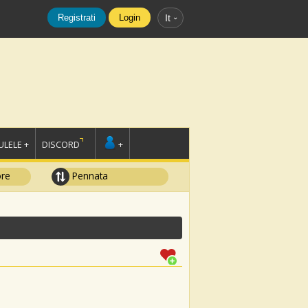
Registrati
Login
It
LELE +
DISCORD
+
ore
Pennata