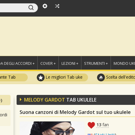
A DEGLI ACCORDI +
COVER +
LEZIONI +
STRUMENTI +
MONDO UKU
ante Tab
Le migliori Tab uke
Scelta dell'edit
MELODY GARDOT
TAB UKULELE
)
Suona canzoni di Melody Gardot sul tuo ukulele
ordi
13
fan
(
Stati Uniti
)