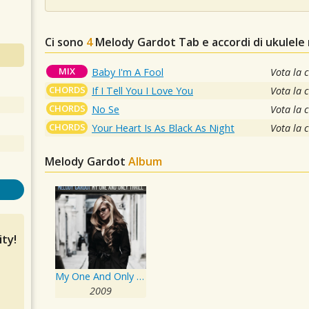
Ci sono
4
Melody Gardot
Tab e accordi di ukulele
MIX
Baby I'm A Fool
Vota la 
CHORDS
If I Tell You I Love You
Vota la 
CHORDS
No Se
Vota la 
CHORDS
Your Heart Is As Black As Night
Vota la 
Melody Gardot
Album
ty!
My One And Only Thrill
2009