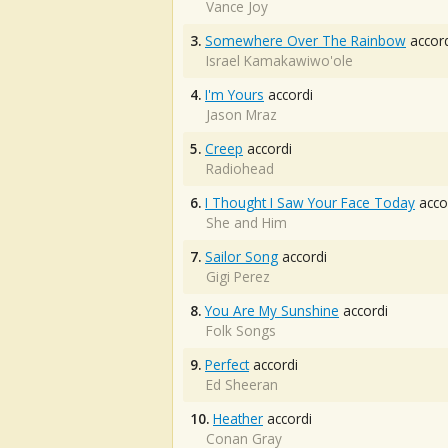
Vance Joy
3.
Somewhere Over The Rainbow
accord
Israel Kamakawiwo'ole
4.
I'm Yours
accordi
Jason Mraz
5.
Creep
accordi
Radiohead
6.
I Thought I Saw Your Face Today
acco
She and Him
7.
Sailor Song
accordi
Gigi Perez
8.
You Are My Sunshine
accordi
Folk Songs
9.
Perfect
accordi
Ed Sheeran
10.
Heather
accordi
Conan Gray