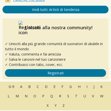
Vedi tutti: Artisti di tendenza
Unisciti alla nostra community!
✓ Unisciti alla più grande comunità di suonatori di ukulele in
tutto il mondo
✓ Valuta, commenta e fai amicizia
✓ Salva le canzoni nel tuo canzoniere
✓ Contribuisci con tabs, cover, ecc.
Registrati
0-9
A
B
C
D
E
F
G
H
I
J
K
L
M
N
O
P
Q
R
S
T
U
V
W
X
Y
Z