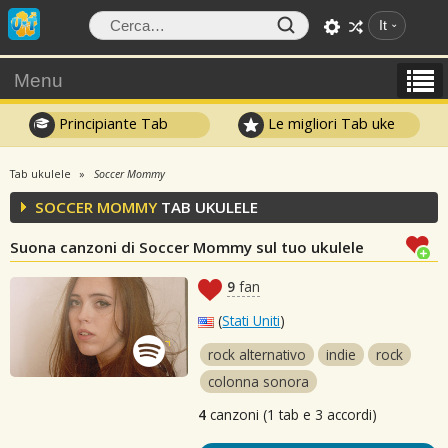
It
Menu
Principiante Tab
Le migliori Tab uke
Tab ukulele
Soccer Mommy
SOCCER MOMMY
TAB UKULELE
Suona canzoni di Soccer Mommy sul tuo ukulele
9
fan
(
Stati Uniti
)
rock alternativo
indie
rock
colonna sonora
4
canzoni (1 tab e 3 accordi)