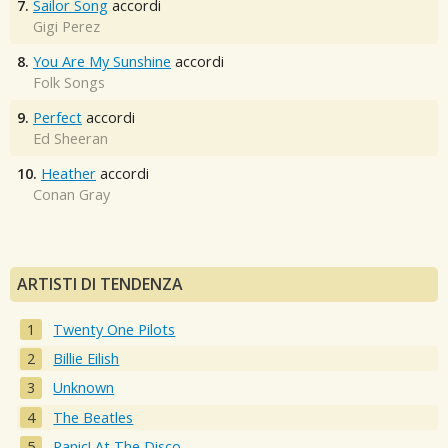
7.
Sailor Song
accordi
Gigi Perez
8.
You Are My Sunshine
accordi
Folk Songs
9.
Perfect
accordi
Ed Sheeran
10.
Heather
accordi
Conan Gray
ARTISTI DI TENDENZA
Twenty One Pilots
Billie Eilish
Unknown
The Beatles
Panic! At The Disco