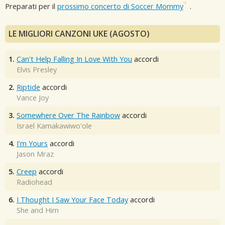
Preparati per il
prossimo concerto di Soccer Mommy
.
LE MIGLIORI CANZONI UKE (AGOSTO)
1.
Can't Help Falling In Love With You
accordi
Elvis Presley
2.
Riptide
accordi
Vance Joy
3.
Somewhere Over The Rainbow
accordi
Israel Kamakawiwo'ole
4.
I'm Yours
accordi
Jason Mraz
5.
Creep
accordi
Radiohead
6.
I Thought I Saw Your Face Today
accordi
She and Him