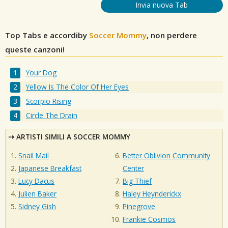
Invia nuova Tab
Top Tabs e accordiby
Soccer Mommy
, non perdere
queste canzoni!
Your Dog
Yellow Is The Color Of Her Eyes
Scorpio Rising
Circle The Drain
ARTISTI SIMILI A SOCCER MOMMY
Snail Mail
Better Oblivion Community
Japanese Breakfast
Center
Lucy Dacus
Big Thief
Julien Baker
Haley Heynderickx
Sidney Gish
Pinegrove
Frankie Cosmos