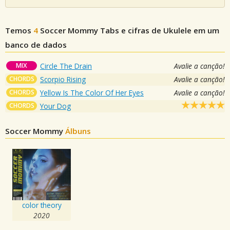
Temos
4
Soccer Mommy
Tabs e cifras de Ukulele em um
banco de dados
MIX
Circle The Drain
Avalie a canção!
CHORDS
Scorpio Rising
Avalie a canção!
CHORDS
Yellow Is The Color Of Her Eyes
Avalie a canção!
CHORDS
Your Dog
Soccer Mommy
Álbuns
color theory
2020