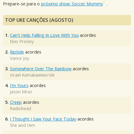
Prepare-se para o
próximo show: Soccer Mommy
.
TOP UKE CANÇÕES (AGOSTO)
1.
Can't Help Falling In Love With You
acordes
Elvis Presley
2.
Riptide
acordes
Vance Joy
3.
Somewhere Over The Rainbow
acordes
Israel Kamakawiwo'ole
4.
I'm Yours
acordes
Jason Mraz
5.
Creep
acordes
Radiohead
6.
I Thought I Saw Your Face Today
acordes
She and Him