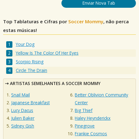
Enviar Nova Tab
Top Tablaturas e Cifras por
Soccer Mommy
, não perca
estas músicas!
Your Dog
Yellow Is The Color Of Her Eyes
Scorpio Rising
Circle The Drain
ARTISTAS SEMELHANTES A SOCCER MOMMY
Snail Mail
Better Oblivion Community
Japanese Breakfast
Center
Lucy Dacus
Big Thief
Julien Baker
Haley Heynderickx
Sidney Gish
Pinegrove
Frankie Cosmos