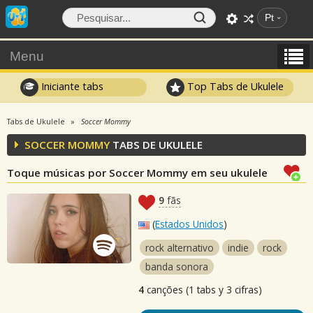
Pt
Menu
Iniciante tabs
Top Tabs de Ukulele
Tabs de Ukulele
Soccer Mommy
SOCCER MOMMY
TABS DE UKULELE
Toque músicas por Soccer Mommy em seu ukulele
9
fãs
(
Estados Unidos
)
rock alternativo
indie
rock
banda sonora
4
canções (1 tabs y 3 cifras)