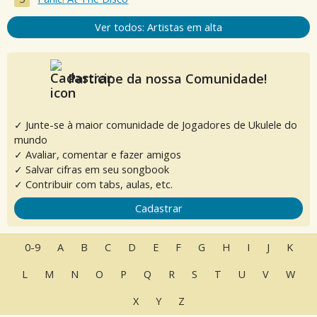
Ver todos: Artistas em alta
Participe da nossa Comunidade!
✓ Junte-se à maior comunidade de Jogadores de Ukulele do
mundo
✓ Avaliar, comentar e fazer amigos
✓ Salvar cifras em seu songbook
✓ Contribuir com tabs, aulas, etc.
Cadastrar
0-9
A
B
C
D
E
F
G
H
I
J
K
L
M
N
O
P
Q
R
S
T
U
V
W
X
Y
Z