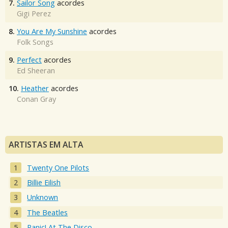
7.
Sailor Song
acordes
Gigi Perez
8.
You Are My Sunshine
acordes
Folk Songs
9.
Perfect
acordes
Ed Sheeran
10.
Heather
acordes
Conan Gray
ARTISTAS EM ALTA
Twenty One Pilots
Billie Eilish
Unknown
The Beatles
Panic! At The Disco