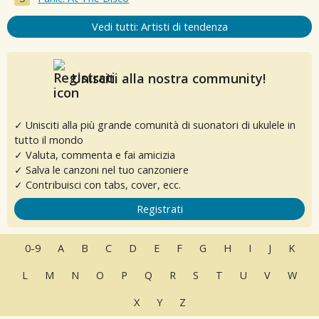
Vedi tutti: Artisti di tendenza
Unisciti alla nostra community!
✓ Unisciti alla più grande comunità di suonatori di ukulele in
tutto il mondo
✓ Valuta, commenta e fai amicizia
✓ Salva le canzoni nel tuo canzoniere
✓ Contribuisci con tabs, cover, ecc.
Registrati
0-9
A
B
C
D
E
F
G
H
I
J
K
L
M
N
O
P
Q
R
S
T
U
V
W
X
Y
Z