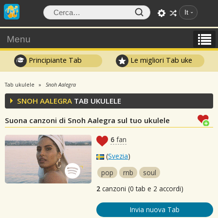
It
Menu
Principiante Tab
Le migliori Tab uke
Tab ukulele
Snoh Aalegra
SNOH AALEGRA
TAB UKULELE
Suona canzoni di Snoh Aalegra sul tuo ukulele
6
fan
(
Svezia
)
pop
rnb
soul
2
canzoni (0 tab e 2 accordi)
Invia nuova Tab