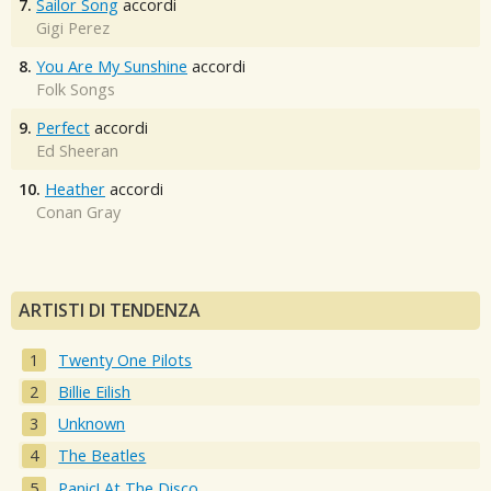
7.
Sailor Song
accordi
Gigi Perez
8.
You Are My Sunshine
accordi
Folk Songs
9.
Perfect
accordi
Ed Sheeran
10.
Heather
accordi
Conan Gray
ARTISTI DI TENDENZA
Twenty One Pilots
Billie Eilish
Unknown
The Beatles
Panic! At The Disco