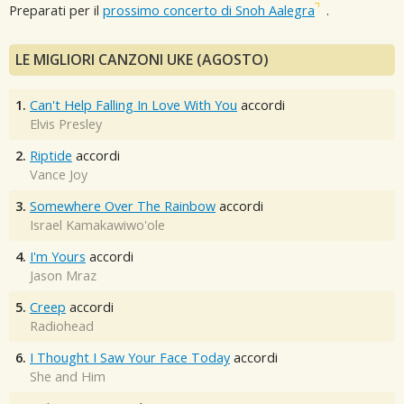
Preparati per il
prossimo concerto di Snoh Aalegra
.
LE MIGLIORI CANZONI UKE (AGOSTO)
1.
Can't Help Falling In Love With You
accordi
Elvis Presley
2.
Riptide
accordi
Vance Joy
3.
Somewhere Over The Rainbow
accordi
Israel Kamakawiwo'ole
4.
I'm Yours
accordi
Jason Mraz
5.
Creep
accordi
Radiohead
6.
I Thought I Saw Your Face Today
accordi
She and Him