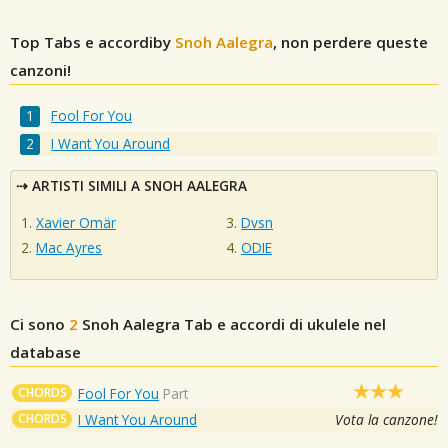
Top Tabs e accordiby
Snoh Aalegra
, non perdere queste
canzoni!
Fool For You
I Want You Around
ARTISTI SIMILI A SNOH AALEGRA
Xavier Omär
Dvsn
Mac Ayres
ODIE
Ci sono
2
Snoh Aalegra
Tab e accordi di ukulele nel
database
CHORDS
Fool For You
Part
CHORDS
I Want You Around
Vota la canzone!