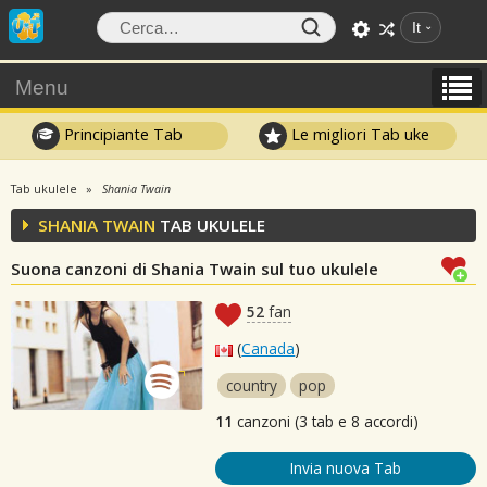
It
Menu
Principiante Tab
Le migliori Tab uke
Tab ukulele
Shania Twain
SHANIA TWAIN
TAB UKULELE
Suona canzoni di Shania Twain sul tuo ukulele
52
fan
(
Canada
)
country
pop
11
canzoni (3 tab e 8 accordi)
Invia nuova Tab