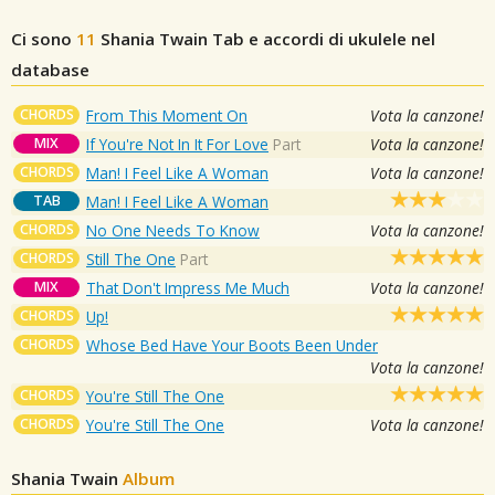
Ci sono
11
Shania Twain
Tab e accordi di ukulele nel
database
CHORDS
From This Moment On
Vota la canzone!
MIX
If You're Not In It For Love
Part
Vota la canzone!
CHORDS
Man! I Feel Like A Woman
Vota la canzone!
TAB
Man! I Feel Like A Woman
CHORDS
No One Needs To Know
Vota la canzone!
CHORDS
Still The One
Part
MIX
That Don't Impress Me Much
Vota la canzone!
CHORDS
Up!
CHORDS
Whose Bed Have Your Boots Been Under
Vota la canzone!
CHORDS
You're Still The One
CHORDS
You're Still The One
Vota la canzone!
Shania Twain
Album