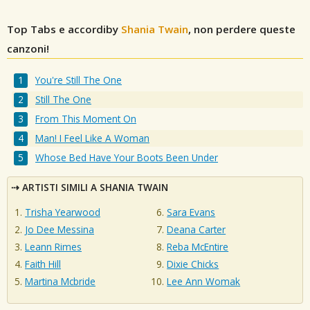
Top Tabs e accordiby
Shania Twain
, non perdere queste
canzoni!
You're Still The One
Still The One
From This Moment On
Man! I Feel Like A Woman
Whose Bed Have Your Boots Been Under
ARTISTI SIMILI A SHANIA TWAIN
Trisha Yearwood
Sara Evans
Jo Dee Messina
Deana Carter
Leann Rimes
Reba McEntire
Faith Hill
Dixie Chicks
Martina Mcbride
Lee Ann Womak