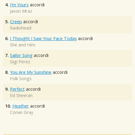
4.
I'm Yours
accordi
Jason Mraz
5.
Creep
accordi
Radiohead
6.
I Thought I Saw Your Face Today
accordi
She and Him
7.
Sailor Song
accordi
Gigi Perez
8.
You Are My Sunshine
accordi
Folk Songs
9.
Perfect
accordi
Ed Sheeran
10.
Heather
accordi
Conan Gray