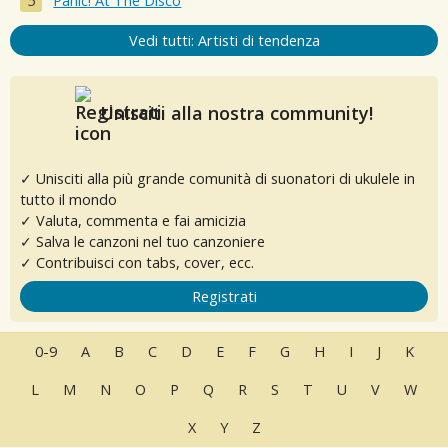
Panic! At The Disco
Vedi tutti: Artisti di tendenza
Unisciti alla nostra community!
✓ Unisciti alla più grande comunità di suonatori di ukulele in
tutto il mondo
✓ Valuta, commenta e fai amicizia
✓ Salva le canzoni nel tuo canzoniere
✓ Contribuisci con tabs, cover, ecc.
Registrati
0-9
A
B
C
D
E
F
G
H
I
J
K
L
M
N
O
P
Q
R
S
T
U
V
W
X
Y
Z