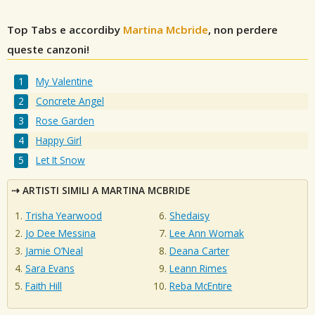
Top Tabs e accordiby
Martina Mcbride
, non perdere
queste canzoni!
My Valentine
Concrete Angel
Rose Garden
Happy Girl
Let It Snow
ARTISTI SIMILI A MARTINA MCBRIDE
Trisha Yearwood
Shedaisy
Jo Dee Messina
Lee Ann Womak
Jamie O’Neal
Deana Carter
Sara Evans
Leann Rimes
Faith Hill
Reba McEntire