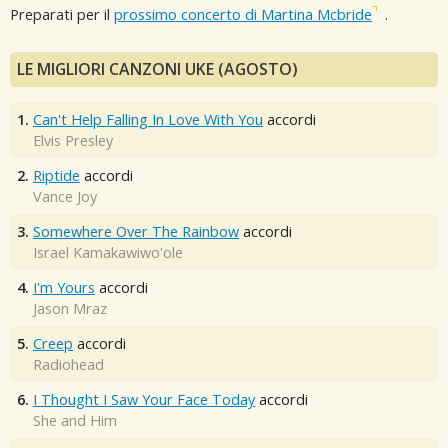
Preparati per il
prossimo concerto di Martina Mcbride
.
LE MIGLIORI CANZONI UKE (AGOSTO)
1.
Can't Help Falling In Love With You
accordi
Elvis Presley
2.
Riptide
accordi
Vance Joy
3.
Somewhere Over The Rainbow
accordi
Israel Kamakawiwo'ole
4.
I'm Yours
accordi
Jason Mraz
5.
Creep
accordi
Radiohead
6.
I Thought I Saw Your Face Today
accordi
She and Him