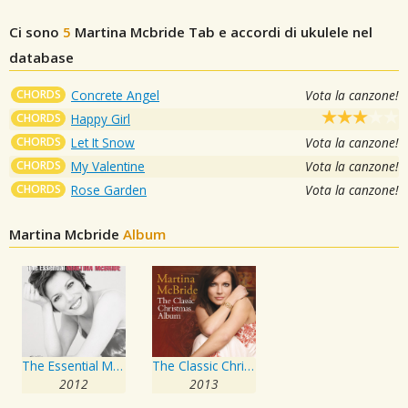
Ci sono
5
Martina Mcbride
Tab e accordi di ukulele nel
database
CHORDS
Concrete Angel
Vota la canzone!
CHORDS
Happy Girl
CHORDS
Let It Snow
Vota la canzone!
CHORDS
My Valentine
Vota la canzone!
CHORDS
Rose Garden
Vota la canzone!
Martina Mcbride
Album
The Essential Martina McBride
The Classic Christmas Album
2012
2013