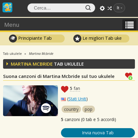
It
Menu
Principiante Tab
Le migliori Tab uke
Tab ukulele
Martina Mcbride
MARTINA MCBRIDE
TAB UKULELE
Suona canzoni di Martina Mcbride sul tuo ukulele
5
fan
(
Stati Uniti
)
country
pop
5
canzoni (0 tab e 5 accordi)
Invia nuova Tab