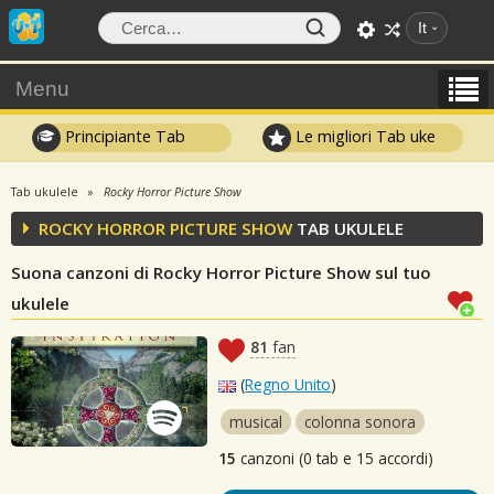
It
Menu
Principiante Tab
Le migliori Tab uke
Tab ukulele
Rocky Horror Picture Show
ROCKY HORROR PICTURE SHOW
TAB UKULELE
Suona canzoni di Rocky Horror Picture Show sul tuo
ukulele
81
fan
(
Regno Unito
)
musical
colonna sonora
15
canzoni (0 tab e 15 accordi)