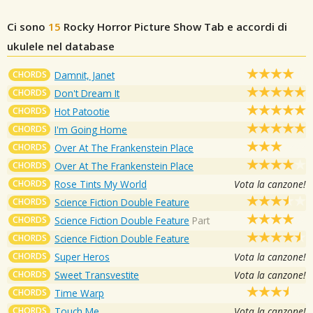
Ci sono
15
Rocky Horror Picture Show
Tab e accordi di
ukulele nel database
CHORDS
Damnit, Janet
CHORDS
Don't Dream It
CHORDS
Hot Patootie
CHORDS
I'm Going Home
CHORDS
Over At The Frankenstein Place
CHORDS
Over At The Frankenstein Place
CHORDS
Rose Tints My World
Vota la canzone!
CHORDS
Science Fiction Double Feature
CHORDS
Science Fiction Double Feature
Part
CHORDS
Science Fiction Double Feature
CHORDS
Super Heros
Vota la canzone!
CHORDS
Sweet Transvestite
Vota la canzone!
CHORDS
Time Warp
CHORDS
Touch Me
Vota la canzone!