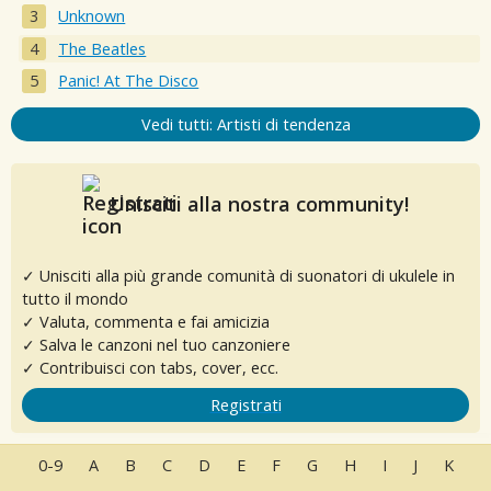
Unknown
The Beatles
Panic! At The Disco
Vedi tutti: Artisti di tendenza
Unisciti alla nostra community!
✓ Unisciti alla più grande comunità di suonatori di ukulele in
tutto il mondo
✓ Valuta, commenta e fai amicizia
✓ Salva le canzoni nel tuo canzoniere
✓ Contribuisci con tabs, cover, ecc.
Registrati
0-9
A
B
C
D
E
F
G
H
I
J
K