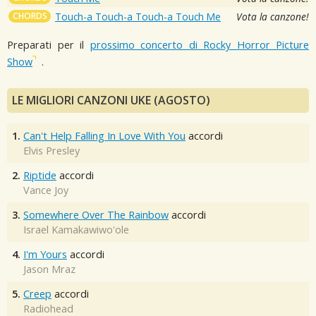
CHORDS
Touch-a Touch-a Touch-a Touch Me
Vota la canzone!
Preparati per il
prossimo concerto di Rocky Horror Picture
Show
.
LE MIGLIORI CANZONI UKE (AGOSTO)
1.
Can't Help Falling In Love With You
accordi
Elvis Presley
2.
Riptide
accordi
Vance Joy
3.
Somewhere Over The Rainbow
accordi
Israel Kamakawiwo'ole
4.
I'm Yours
accordi
Jason Mraz
5.
Creep
accordi
Radiohead