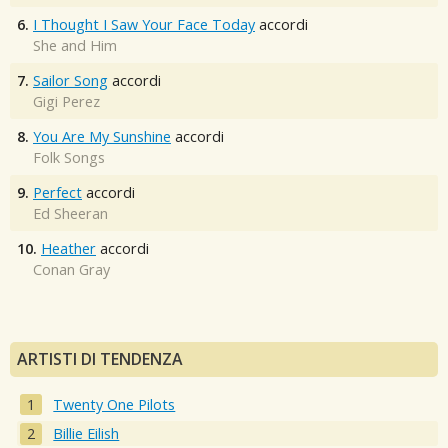
6.
I Thought I Saw Your Face Today
accordi
She and Him
7.
Sailor Song
accordi
Gigi Perez
8.
You Are My Sunshine
accordi
Folk Songs
9.
Perfect
accordi
Ed Sheeran
10.
Heather
accordi
Conan Gray
ARTISTI DI TENDENZA
Twenty One Pilots
Billie Eilish