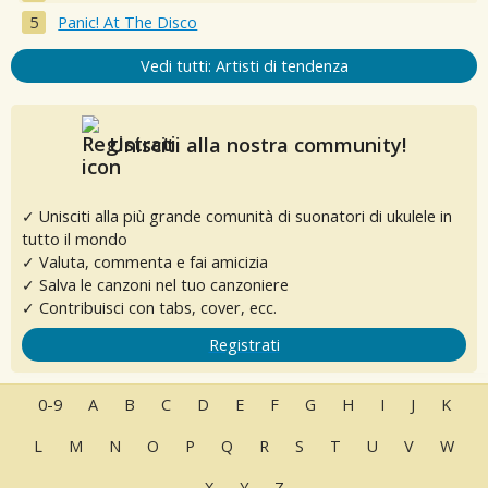
Panic! At The Disco
Vedi tutti: Artisti di tendenza
Unisciti alla nostra community!
✓ Unisciti alla più grande comunità di suonatori di ukulele in
tutto il mondo
✓ Valuta, commenta e fai amicizia
✓ Salva le canzoni nel tuo canzoniere
✓ Contribuisci con tabs, cover, ecc.
Registrati
0-9
A
B
C
D
E
F
G
H
I
J
K
L
M
N
O
P
Q
R
S
T
U
V
W
X
Y
Z