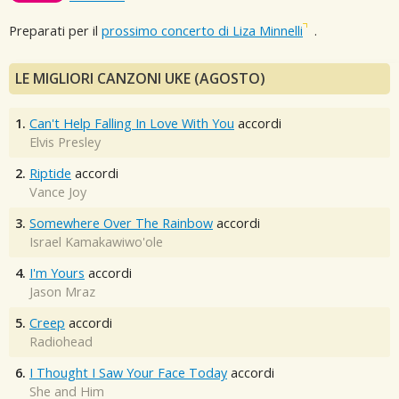
Preparati per il
prossimo concerto di Liza Minnelli
.
LE MIGLIORI CANZONI UKE (AGOSTO)
1.
Can't Help Falling In Love With You
accordi
Elvis Presley
2.
Riptide
accordi
Vance Joy
3.
Somewhere Over The Rainbow
accordi
Israel Kamakawiwo'ole
4.
I'm Yours
accordi
Jason Mraz
5.
Creep
accordi
Radiohead
6.
I Thought I Saw Your Face Today
accordi
She and Him