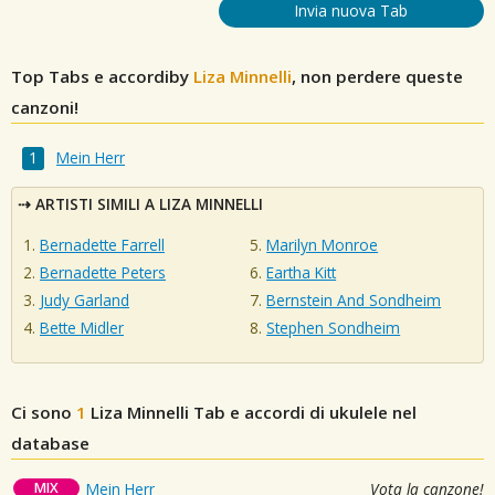
Invia nuova Tab
Top Tabs e accordiby
Liza Minnelli
, non perdere queste
canzoni!
Mein Herr
ARTISTI SIMILI A LIZA MINNELLI
Bernadette Farrell
Marilyn Monroe
Bernadette Peters
Eartha Kitt
Judy Garland
Bernstein And Sondheim
Bette Midler
Stephen Sondheim
Ci sono
1
Liza Minnelli
Tab e accordi di ukulele nel
database
MIX
Mein Herr
Vota la canzone!