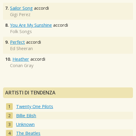
7.
Sailor Song
accordi
Gigi Perez
8.
You Are My Sunshine
accordi
Folk Songs
9.
Perfect
accordi
Ed Sheeran
10.
Heather
accordi
Conan Gray
ARTISTI DI TENDENZA
Twenty One Pilots
Billie Eilish
Unknown
The Beatles