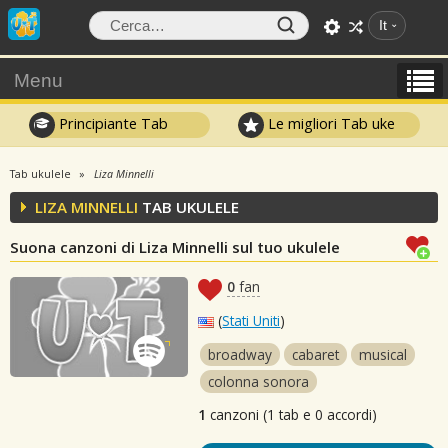
It
Menu
Principiante Tab
Le migliori Tab uke
Tab ukulele
Liza Minnelli
LIZA MINNELLI
TAB UKULELE
Suona canzoni di Liza Minnelli sul tuo ukulele
0
fan
(
Stati Uniti
)
broadway
cabaret
musical
colonna sonora
1
canzoni (1 tab e 0 accordi)