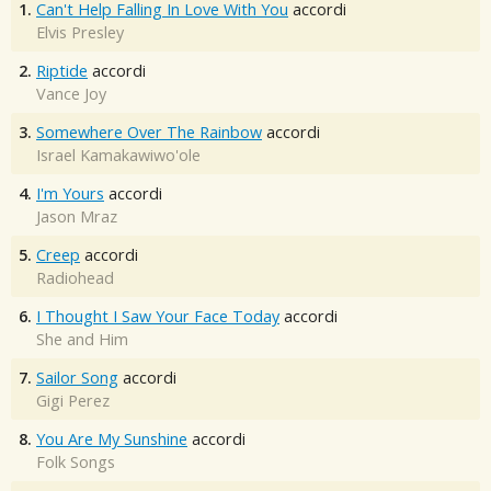
1.
Can't Help Falling In Love With You
accordi
Elvis Presley
2.
Riptide
accordi
Vance Joy
3.
Somewhere Over The Rainbow
accordi
Israel Kamakawiwo'ole
4.
I'm Yours
accordi
Jason Mraz
5.
Creep
accordi
Radiohead
6.
I Thought I Saw Your Face Today
accordi
She and Him
7.
Sailor Song
accordi
Gigi Perez
8.
You Are My Sunshine
accordi
Folk Songs