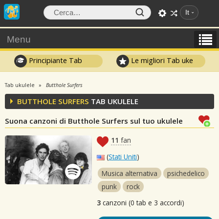
It
Menu
Principiante Tab
Le migliori Tab uke
Tab ukulele
Butthole Surfers
BUTTHOLE SURFERS
TAB UKULELE
Suona canzoni di Butthole Surfers sul tuo ukulele
11
fan
(
Stati Uniti
)
Musica alternativa
psichedelico
punk
rock
3
canzoni (0 tab e 3 accordi)