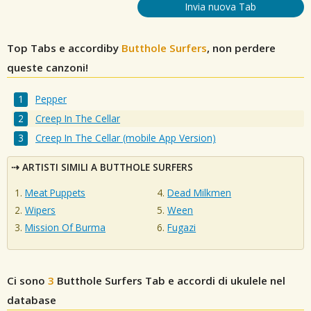
Invia nuova Tab
Top Tabs e accordiby
Butthole Surfers
, non perdere
queste canzoni!
Pepper
Creep In The Cellar
Creep In The Cellar (mobile App Version)
ARTISTI SIMILI A BUTTHOLE SURFERS
Meat Puppets
Dead Milkmen
Wipers
Ween
Mission Of Burma
Fugazi
Ci sono
3
Butthole Surfers
Tab e accordi di ukulele nel
database