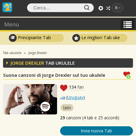
It
Menu
Principiante Tab
Le migliori Tab uke
Tab ukulele
Jorge Drexler
JORGE DREXLER
TAB UKULELE
Suona canzoni di Jorge Drexler sul tuo ukulele
134
fan
(
Uruguay
)
latin
29
canzoni (4 tab e 25 accordi)
Invia nuova Tab