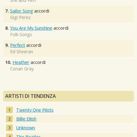
She and Him
7.
Sailor Song
accordi
Gigi Perez
8.
You Are My Sunshine
accordi
Folk Songs
9.
Perfect
accordi
Ed Sheeran
10.
Heather
accordi
Conan Gray
ARTISTI DI TENDENZA
Twenty One Pilots
Billie Eilish
Unknown
The Beatles