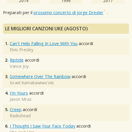
2014
1996
2017
Preparati per il
prossimo concerto di Jorge Drexler
.
LE MIGLIORI CANZONI UKE (AGOSTO)
1.
Can't Help Falling In Love With You
accordi
Elvis Presley
2.
Riptide
accordi
Vance Joy
3.
Somewhere Over The Rainbow
accordi
Israel Kamakawiwo'ole
4.
I'm Yours
accordi
Jason Mraz
5.
Creep
accordi
Radiohead
6.
I Thought I Saw Your Face Today
accordi