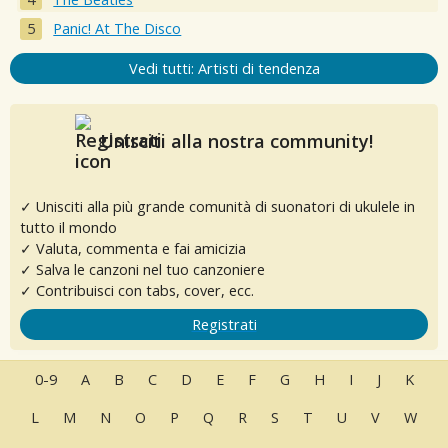
Panic! At The Disco
Vedi tutti: Artisti di tendenza
Unisciti alla nostra community!
✓ Unisciti alla più grande comunità di suonatori di ukulele in
tutto il mondo
✓ Valuta, commenta e fai amicizia
✓ Salva le canzoni nel tuo canzoniere
✓ Contribuisci con tabs, cover, ecc.
Registrati
0-9
A
B
C
D
E
F
G
H
I
J
K
L
M
N
O
P
Q
R
S
T
U
V
W