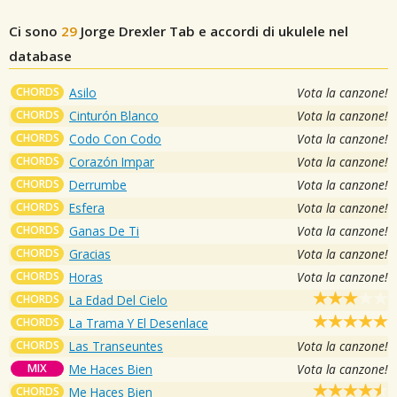
Ci sono
29
Jorge Drexler
Tab e accordi di ukulele nel
database
CHORDS
Asilo
Vota la canzone!
CHORDS
Cinturón Blanco
Vota la canzone!
CHORDS
Codo Con Codo
Vota la canzone!
CHORDS
Corazón Impar
Vota la canzone!
CHORDS
Derrumbe
Vota la canzone!
CHORDS
Esfera
Vota la canzone!
CHORDS
Ganas De Ti
Vota la canzone!
CHORDS
Gracias
Vota la canzone!
CHORDS
Horas
Vota la canzone!
CHORDS
La Edad Del Cielo
CHORDS
La Trama Y El Desenlace
CHORDS
Las Transeuntes
Vota la canzone!
MIX
Me Haces Bien
Vota la canzone!
CHORDS
Me Haces Bien