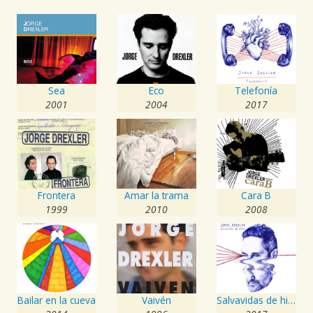
Sea
Eco
Telefonía
2001
2004
2017
Frontera
Amar la trama
Cara B
1999
2010
2008
Bailar en la cueva
Vaivén
Salvavidas de hielo