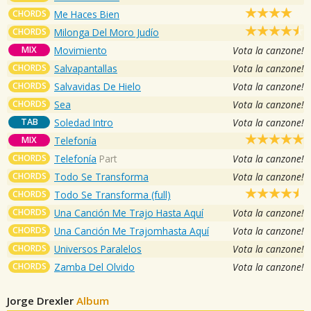
CHORDS
Me Haces Bien
CHORDS
Milonga Del Moro Judío
MIX
Movimiento
Vota la canzone!
CHORDS
Salvapantallas
Vota la canzone!
CHORDS
Salvavidas De Hielo
Vota la canzone!
CHORDS
Sea
Vota la canzone!
TAB
Soledad Intro
Vota la canzone!
MIX
Telefonía
CHORDS
Telefonía
Part
Vota la canzone!
CHORDS
Todo Se Transforma
Vota la canzone!
CHORDS
Todo Se Transforma (full)
CHORDS
Una Canción Me Trajo Hasta Aquí
Vota la canzone!
CHORDS
Una Canción Me Trajomhasta Aquí
Vota la canzone!
CHORDS
Universos Paralelos
Vota la canzone!
CHORDS
Zamba Del Olvido
Vota la canzone!
Jorge Drexler
Album